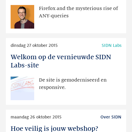
mysterious
Firefox and the mysterious rise of
rise
ANY-queries
of
ANY-
queries-
Lees
EN
dinsdag 27 oktober 2015
SIDN Labs
meer
Welkom op de vernieuwde SIDN
Welkom
op
Labs-site
de
vernieuwde
De site is gemoderniseerd en
SIDN
responsive.
Labs-
site
Lees
maandag 26 oktober 2015
Over SIDN
meer
Hoe veilig is jouw webshop?
Hoe