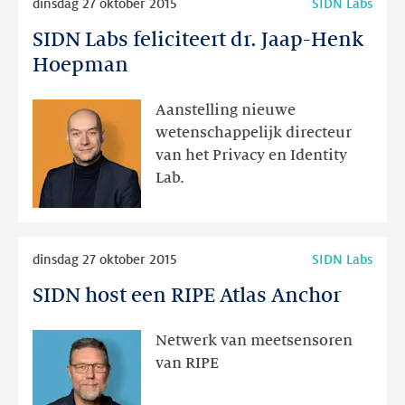
dinsdag 27 oktober 2015
SIDN Labs
meer
SIDN Labs feliciteert dr. Jaap-Henk
SIDN
Labs
Hoepman
feliciteert
dr.
Aanstelling nieuwe
Jaap-
wetenschappelijk directeur
Henk
van het Privacy en Identity
Hoepman
Lab.
Lees
dinsdag 27 oktober 2015
SIDN Labs
meer
SIDN host een RIPE Atlas Anchor
SIDN
host
een
Netwerk van meetsensoren
RIPE
van RIPE
Atlas