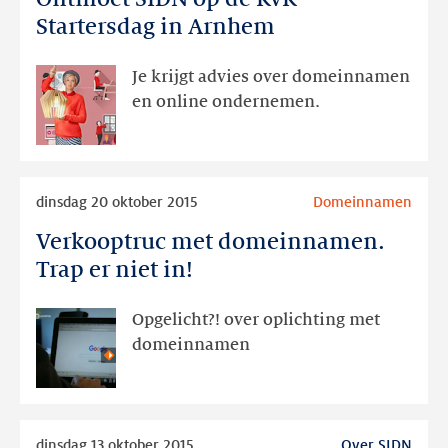
SIDN
Startersdag in Arnhem
op
de
Je krijgt advies over domeinnamen
KvK
en online ondernemen.
Startersdag
in
Arnhem
Lees
dinsdag 20 oktober 2015
Domeinnamen
meer
Verkooptruc met domeinnamen.
Verkooptruc
met
Trap er niet in!
domeinnamen.
Trap
Opgelicht?! over oplichting met
er
domeinnamen
niet
in!
Lees
dinsdag 13 oktober 2015
Over SIDN