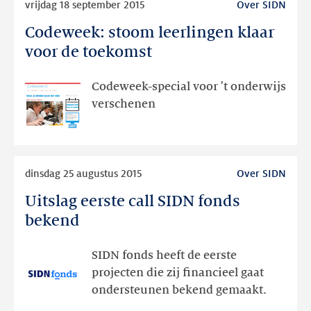
vrijdag 18 september 2015
Over SIDN
meer
Codeweek: stoom leerlingen klaar
Codeweek:
stoom
voor de toekomst
leerlingen
klaar
Codeweek-special voor 't onderwijs
voor
verschenen
de
toekomst
Lees
dinsdag 25 augustus 2015
Over SIDN
meer
Uitslag eerste call SIDN fonds
Uitslag
eerste
bekend
call
SIDN
SIDN fonds heeft de eerste
fonds
projecten die zij financieel gaat
bekend
ondersteunen bekend gemaakt.