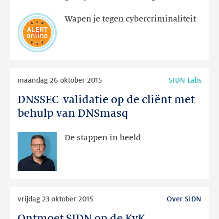
veilig
is
Wapen je tegen cybercriminaliteit
jouw
webshop?
Lees
maandag 26 oktober 2015
SIDN Labs
meer
DNSSEC-validatie op de cliënt met
DNSSEC-
validatie
behulp van DNSmasq
op
de
De stappen in beeld
cliënt
met
behulp
van
Lees
DNSmasq
vrijdag 23 oktober 2015
Over SIDN
meer
Ontmoet SIDN op de KvK
Ontmoet