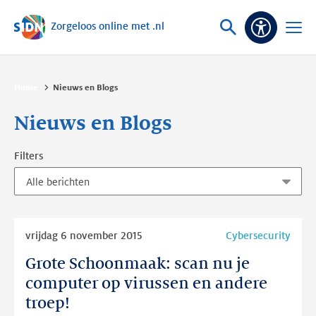
Zorgeloos online met .nl
Sla navigatie over
Vraag
Open
Toeganke
of
menu
zoek
Home
Nieuws en Blogs
Nieuws en Blogs
Filters
Lees
vrijdag 6 november 2015
Cybersecurity
meer
Grote Schoonmaak: scan nu je
Grote
Schoonmaak:
computer op virussen en andere
scan
troep!
nu