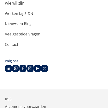
Wie wij zijn
Werken bij SIDN
Nieuws en Blogs
Veelgestelde vragen
Contact
Volg ons
Volg
Volg
Volg
Volg
Volg
Volg
ons
ons
ons
ons
ons
ons
op
op
op
op
op
op
LinkedIn
Mastodon
Facebook
Instagram
Youtube
Twitter
RSS
Algemene voorwaarden