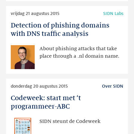
Lees
vrijdag 21 augustus 2015
SIDN Labs
meer
Detection of phishing domains
Detection
of
with DNS traffic analysis
phishing
domains
About phishing attacks that take
with
place through a .nl domain name.
DNS
traffic
analysis
Lees
donderdag 20 augustus 2015
Over SIDN
meer
Codeweek: start met ‘t
Codeweek:
start
programmeer-ABC
met
‘t
SIDN steunt de Codeweek
programmeer-