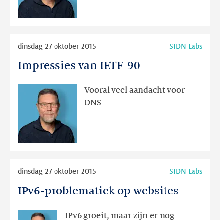
Anchor
Lees
dinsdag 27 oktober 2015
SIDN Labs
meer
Impressies van IETF-90
Impressies
van
IETF-
Vooral veel aandacht voor
90
DNS
Lees
dinsdag 27 oktober 2015
SIDN Labs
meer
IPv6-problematiek op websites
IPv6-
problematiek
op
IPv6 groeit, maar zijn er nog