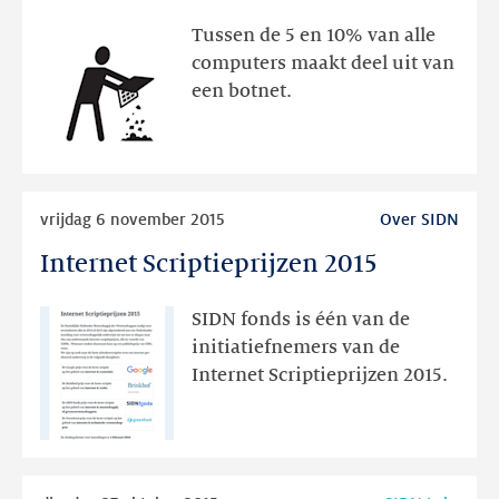
je
Tussen de 5 en 10% van alle
computer
computers maakt deel uit van
op
een botnet.
virussen
en
andere
troep!
Lees
vrijdag 6 november 2015
Over SIDN
meer
Internet Scriptieprijzen 2015
Internet
Scriptieprijzen
2015
SIDN fonds is één van de
initiatiefnemers van de
Internet Scriptieprijzen 2015.
Lees