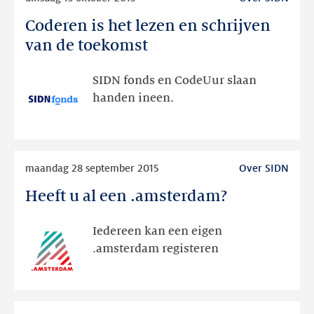
meer
Coderen is het lezen en schrijven
Coderen
is
van de toekomst
het
lezen
SIDN fonds en CodeUur slaan
en
handen ineen.
schrijven
van
de
Lees
toekomst
maandag 28 september 2015
Over SIDN
meer
Heeft u al een .amsterdam?
Heeft
u
al
Iedereen kan een eigen
een
.amsterdam registeren
.amsterdam?
Lees