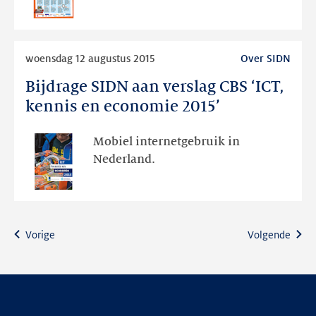
ABC
Lees
woensdag 12 augustus 2015
Over SIDN
meer
Bijdrage SIDN aan verslag CBS ‘ICT,
Bijdrage
SIDN
kennis en economie 2015’
aan
verslag
Mobiel internetgebruik in
CBS
Nederland.
‘ICT,
kennis
en
economie
Vorige
Volgende
2015’