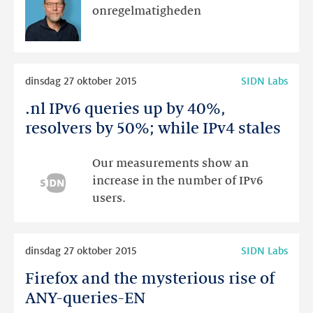
websites
onregelmatigheden
Lees
dinsdag 27 oktober 2015
SIDN Labs
meer
.nl IPv6 queries up by 40%,
.nl
IPv6
resolvers by 50%; while IPv4 stales
queries
up
Our measurements show an
by
increase in the number of IPv6
40%,
users.
resolvers
by
Lees
50%;
dinsdag 27 oktober 2015
SIDN Labs
meer
while
Firefox and the mysterious rise of
Firefox
IPv4
and
ANY-queries-EN
stales
the