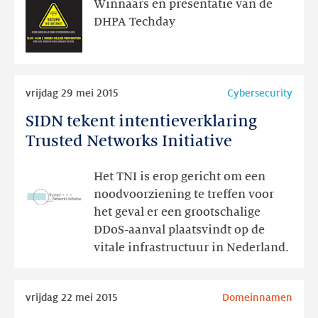
op
Winnaars en presentatie van de
DHPA
DHPA Techday
Techday
Lees
vrijdag 29 mei 2015
Cybersecurity
meer
SIDN tekent intentieverklaring
SIDN
tekent
Trusted Networks Initiative
intentieverklaring
Trusted
Het TNI is erop gericht om een
Networks
noodvoorziening te treffen voor
Initiative
het geval er een grootschalige
DDoS-aanval plaatsvindt op de
vitale infrastructuur in Nederland.
Lees
vrijdag 22 mei 2015
Domeinnamen
meer