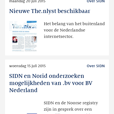
maandag 20 juli 2015
Over SIDN
meer
Nieuwe The.nlyst beschikbaar
Nieuwe
The.nlyst
beschikbaar
Het belang van het buitenland
voor de Nederlandse
internetsector.
Lees
woensdag 15 juli 2015
Over SIDN
meer
SIDN en Norid onderzoeken
SIDN
en
mogelijkheden van .bv voor BV
Norid
Nederland
onderzoeken
mogelijkheden
SIDN en de Noorse registry
van
zijn in gesprek over een
.bv