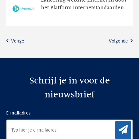
Lancering website Internet.nl door
Week
het Platform Internetstandaarden
2015
Vorige
Volgende
Schrijf je in voor de
nieuwsbrief
E-mailadres
Aan