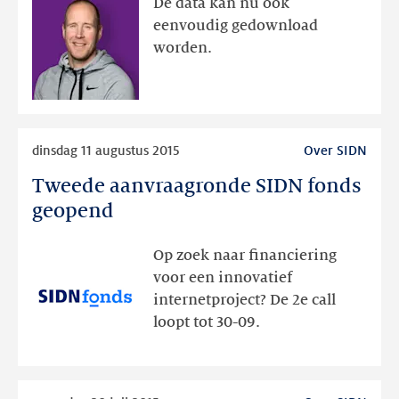
De data kan nu ook
eenvoudig gedownload
worden.
Lees
dinsdag 11 augustus 2015
Over SIDN
meer
Tweede aanvraagronde SIDN fonds
Tweede
aanvraagronde
geopend
SIDN
fonds
Op zoek naar financiering
geopend
voor een innovatief
internetproject? De 2e call
loopt tot 30-09.
Lees