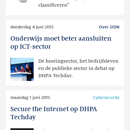
bedenker
classificeren"
van
de
Lees
DMARC-
donderdag 4 juni 2015
Over SIDN
meer
standaard
Onderwijs moet beter aansluiten
Onderwijs
moet
op ICT-sector
beter
aansluiten
De hostingsector, het bedrijfsleven
op
en de publieke sector in debat op
ICT-
DHPA Techday.
sector
Lees
maandag 1 juni 2015
Cybersecurity
meer
Secure the Internet op DHPA
Secure
the
Techday
Internet