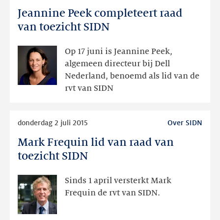
Jeannine Peek completeert raad
Jeannine
Peek
van toezicht SIDN
completeert
raad
Op 17 juni is Jeannine Peek,
van
algemeen directeur bij Dell
toezicht
Nederland, benoemd als lid van de
SIDN
rvt van SIDN
Lees
donderdag 2 juli 2015
Over SIDN
meer
Mark Frequin lid van raad van
Mark
Frequin
toezicht SIDN
lid
van
Sinds 1 april versterkt Mark
raad
Frequin de rvt van SIDN.
van
toezicht