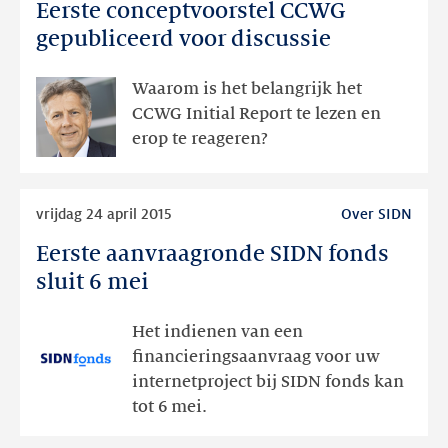
Eerste conceptvoorstel CCWG
Eerste
conceptvoorstel
gepubliceerd voor discussie
CCWG
gepubliceerd
Waarom is het belangrijk het
voor
CCWG Initial Report te lezen en
discussie
erop te reageren?
Lees
vrijdag 24 april 2015
Over SIDN
meer
Eerste aanvraagronde SIDN fonds
Eerste
aanvraagronde
sluit 6 mei
SIDN
fonds
Het indienen van een
sluit
financieringsaanvraag voor uw
6
internetproject bij SIDN fonds kan
mei
tot 6 mei.