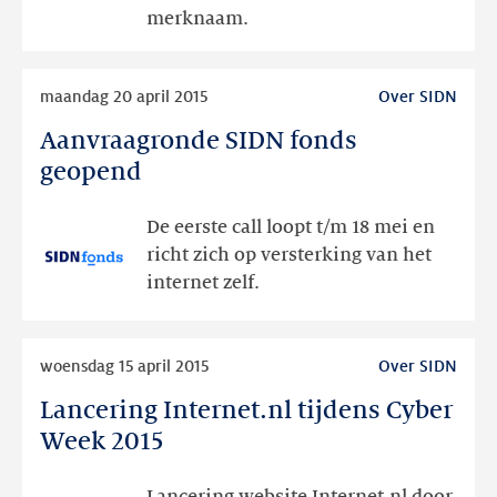
merknaam.
Lees
maandag 20 april 2015
Over SIDN
meer
Aanvraagronde SIDN fonds
Aanvraagronde
SIDN
geopend
fonds
geopend
De eerste call loopt t/m 18 mei en
richt zich op versterking van het
internet zelf.
Lees
woensdag 15 april 2015
Over SIDN
meer
Lancering Internet.nl tijdens Cyber
Lancering
Internet.nl
Week 2015
tijdens
Cyber