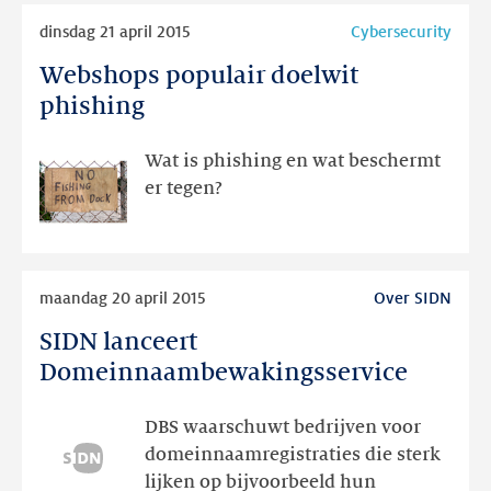
Lees
dinsdag 21 april 2015
Cybersecurity
meer
Webshops populair doelwit
Webshops
populair
phishing
doelwit
phishing
Wat is phishing en wat beschermt
er tegen?
Lees
maandag 20 april 2015
Over SIDN
meer
SIDN lanceert
SIDN
lanceert
Domeinnaambewakingsservice
Domeinnaambewakingsservice
DBS waarschuwt bedrijven voor
domeinnaamregistraties die sterk
lijken op bijvoorbeeld hun