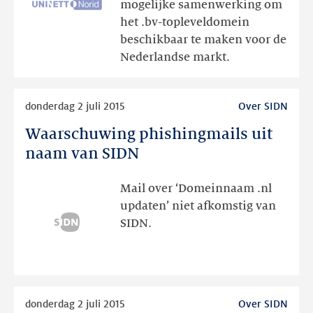
mogelijke samenwerking om
voor
het .bv-topleveldomein
BV
beschikbaar te maken voor de
Nederland
Nederlandse markt.
Lees
donderdag 2 juli 2015
Over SIDN
meer
Waarschuwing phishingmails uit
Waarschuwing
phishingmails
naam van SIDN
uit
naam
Mail over ‘Domeinnaam .nl
van
updaten’ niet afkomstig van
SIDN
SIDN.
Lees
donderdag 2 juli 2015
Over SIDN
meer