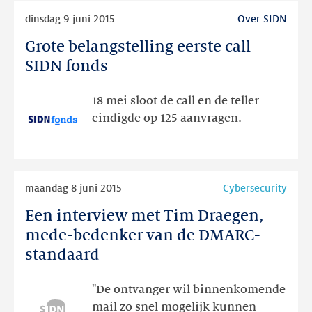
Lees
dinsdag 9 juni 2015
Over SIDN
meer
Grote belangstelling eerste call
Grote
belangstelling
SIDN fonds
eerste
call
18 mei sloot de call en de teller
SIDN
eindigde op 125 aanvragen.
fonds
Lees
maandag 8 juni 2015
Cybersecurity
meer
Een interview met Tim Draegen,
Een
interview
mede-bedenker van de DMARC-
met
standaard
Tim
Draegen,
"De ontvanger wil binnenkomende
mede-
mail zo snel mogelijk kunnen