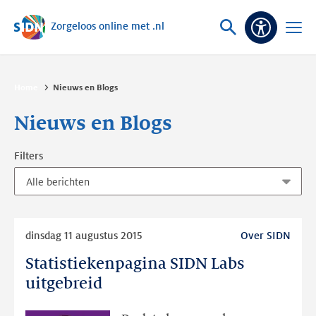
Zorgeloos online met .nl
Sla navigatie over
Vraag
Open
Toeganke
of
menu
zoek
Home
Nieuws en Blogs
Nieuws en Blogs
Filters
Lees
dinsdag 11 augustus 2015
Over SIDN
meer
Statistiekenpagina SIDN Labs
Statistiekenpagina
SIDN
uitgebreid
Labs
uitgebreid