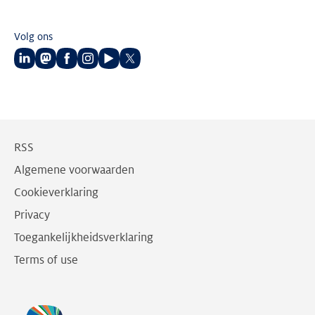
Volg ons
Volg
Volg
Volg
Volg
Volg
Volg
ons
ons
ons
ons
ons
ons
op
op
op
op
op
op
LinkedIn
Mastodon
Facebook
Instagram
Youtube
Twitter
RSS
Algemene voorwaarden
Cookieverklaring
Privacy
Toegankelijkheidsverklaring
Terms of use