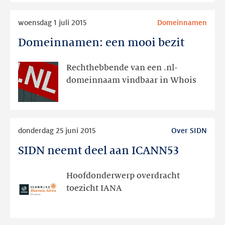
SIDN
Lees
woensdag 1 juli 2015
Domeinnamen
meer
Domeinnamen: een mooi bezit
Domeinnamen:
een
mooi
Rechthebbende van een .nl-
bezit
domeinnaam vindbaar in Whois
Lees
donderdag 25 juni 2015
Over SIDN
meer
SIDN neemt deel aan ICANN53
SIDN
neemt
deel
Hoofdonderwerp overdracht
aan
toezicht IANA
ICANN53