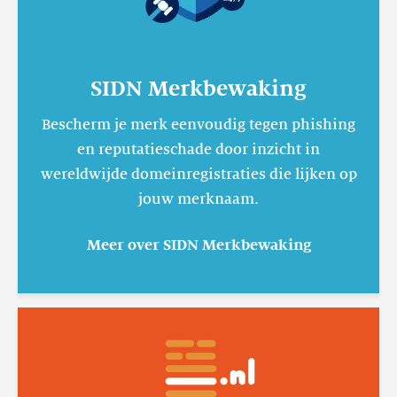
SIDN Merkbewaking
Bescherm je merk eenvoudig tegen phishing
en reputatieschade door inzicht in
wereldwijde domeinregistraties die lijken op
jouw merknaam.
Meer over SIDN Merkbewaking
Lees
meer
.nl-
suggestietool