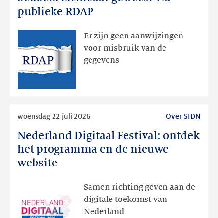
dan
publieke RDAP
bedoeld
zichtbaar
Er zijn geen aanwijzingen
geweest
voor misbruik van de
via
gegevens
publieke
RDAP
Lees
woensdag 22 juli 2026
Over SIDN
meer
Nederland Digitaal Festival: ontdek
Nederland
Digitaal
het programma en de nieuwe
Festival:
website
ontdek
het
Samen richting geven aan de
programma
digitale toekomst van
en
Nederland