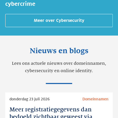
cybercrime
Meer over
Cybersecurity
Nieuws en blogs
Lees ons actuele nieuws over domeinnamen,
cybersecurity en online identity.
Lees
donderdag 23 juli 2026
Domeinnamen
meer
Meer registratiegegevens dan
Meer
registratiegegevens
bedoeld zichtbaar geweest via