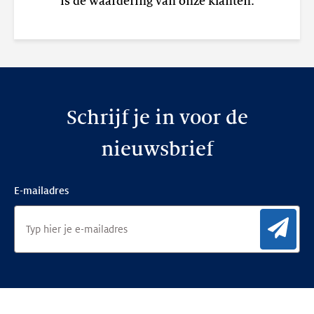
is de waardering van onze klanten.
Schrijf je in voor de
nieuwsbrief
E-mailadres
Aan