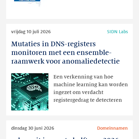
de
nieuwe
website
Lees
vrijdag 10 juli 2026
SIDN Labs
meer
Mutaties in DNS-registers
Mutaties
in
monitoren met een ensemble-
DNS-
raamwerk voor anomaliedetectie
registers
monitoren
Een verkenning van hoe
met
machine learning kan worden
een
ingezet om verdacht
ensemble-
registergedrag te detecteren
raamwerk
voor
anomaliedetectie
Lees
dinsdag 30 juni 2026
Domeinnamen
meer