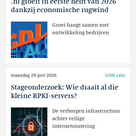
.nl groeit in eerste helft van 2026
.nl
groeit
dankzij economische rugwind
in
eerste
Groei hangt samen met
helft
ontwikkeling bedrijven
van
2026
dankzij
economische
rugwind
Lees
maandag 29 juni 2026
SIDN Labs
meer
Stageonderzoek: Wie draait al die
Stageonderzoek:
Wie
kleine RPKI-servers?
draait
al
De verborgen infrastructuur
die
achter veilige
kleine
internetroutering
RPKI-