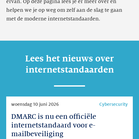
ervan. Op deze pagina lees je er meer over en
helpen we je op weg om zelf aan de slag te gaan
met de moderne internetstandaarden.
Lees het nieuws over
internetstandaarden
Lees
woensdag 10 juni 2026
Cybersecurity
meer
DMARC is nu een officiële
DMARC
is
internetstandaard voor e-
nu
mailbeveiliging
een