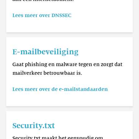
Lees meer over DNSSEC
Lees
meer
E-mailbeveiliging
E-
mailbeveiliging
Gaat phishing en malware tegen en zorgt dat
mailverkeer betrouwbaar is.
Lees meer over de e-mailstandaarden
Lees
meer
Security.txt
Security.txt
Security.txt maakt het eenvoudig om