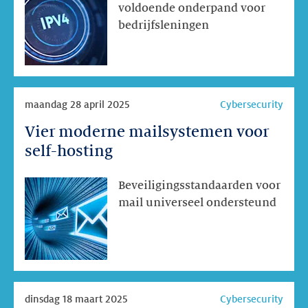
dalen
voldoende onderpand voor
bedrijfsleningen
Lees
maandag 28 april 2025
Cybersecurity
meer
Vier moderne mailsystemen voor
Vier
moderne
self-hosting
mailsystemen
voor
Beveiligingsstandaarden voor
self-
mail universeel ondersteund
hosting
Lees
dinsdag 18 maart 2025
Cybersecurity
meer