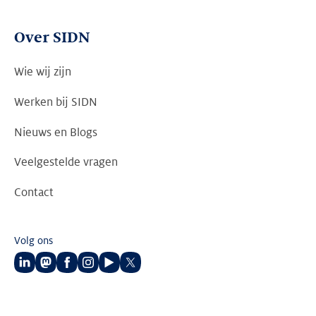
Over SIDN
Wie wij zijn
Werken bij SIDN
Nieuws en Blogs
Veelgestelde vragen
Contact
Volg ons
Volg
Volg
Volg
Volg
Volg
Volg
ons
ons
ons
ons
ons
ons