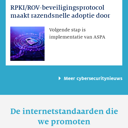
RPKI/ROV-beveiligingsprotocol
RPKI/ROV-
beveiligingsprotocol
maakt razendsnelle adoptie door
maakt
razendsnelle
Volgende stap is
adoptie
implementatie van ASPA
door
Meer cybersecuritynieuws
De internetstandaarden die
we promoten