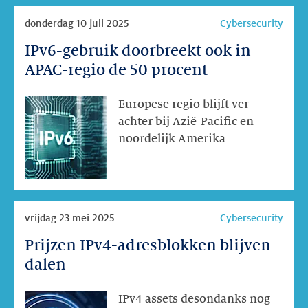
Lees
donderdag 10 juli 2025
Cybersecurity
meer
IPv6-gebruik doorbreekt ook in
IPv6-
gebruik
APAC-regio de 50 procent
doorbreekt
ook
Europese regio blijft ver
in
achter bij Azië-Pacific en
APAC-
noordelijk Amerika
regio
de
50
procent
Lees
vrijdag 23 mei 2025
Cybersecurity
meer
Prijzen IPv4-adresblokken blijven
Prijzen
IPv4-
dalen
adresblokken
blijven
IPv4 assets desondanks nog