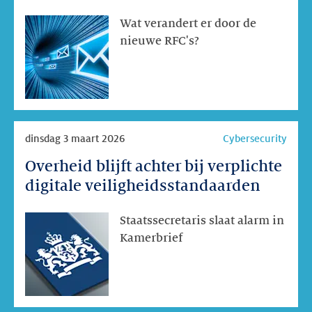
officiële
Wat verandert er door de
internetstandaard
nieuwe RFC's?
voor
e-
mailbeveiliging
Lees
dinsdag 3 maart 2026
Cybersecurity
meer
Overheid blijft achter bij verplichte
Overheid
blijft
digitale veiligheidsstandaarden
achter
bij
Staatssecretaris slaat alarm in
verplichte
Kamerbrief
digitale
veiligheidsstandaarden