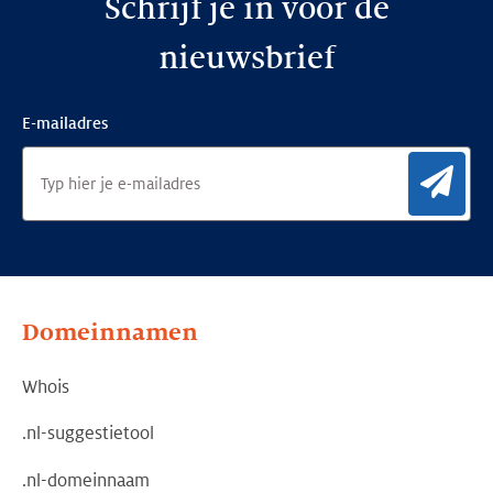
Schrijf je in voor de
nieuwsbrief
E-mailadres
Aan
Domeinnamen
Whois
.nl-suggestietool
.nl-domeinnaam