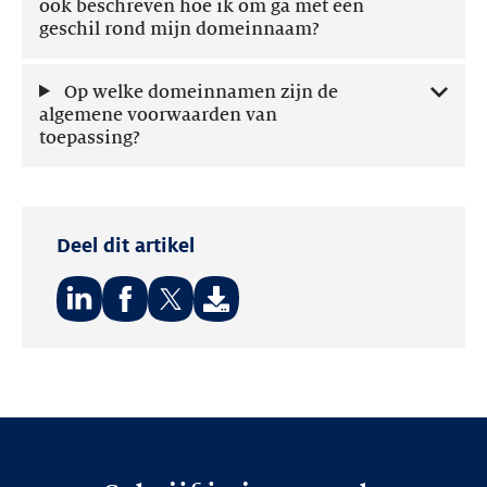
ook beschreven hoe ik om ga met een
geschil rond mijn domeinnaam?
Op welke domeinnamen zijn de
algemene voorwaarden van
toepassing?
Deel dit artikel
Deel
Deel
Deel
op:
op:
op:
LinkedIn
Facebook
Twitter