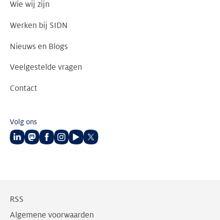
Wie wij zijn
Werken bij SIDN
Nieuws en Blogs
Veelgestelde vragen
Contact
Volg ons
Volg
Volg
Volg
Volg
Volg
Volg
ons
ons
ons
ons
ons
ons
op
op
op
op
op
op
LinkedIn
Mastodon
Facebook
Instagram
Youtube
Twitter
RSS
Algemene voorwaarden