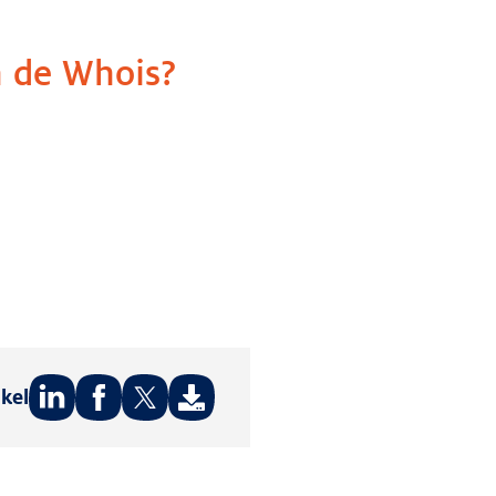
n de Whois?
ikel
Deel
Deel
Deel
op:
op:
op:
LinkedIn
Facebook
Twitter