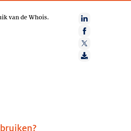
uik van de Whois.
Deel
op:
Deel
LinkedIn
op:
Deel
Facebook
op:
Twitter
ebruiken?