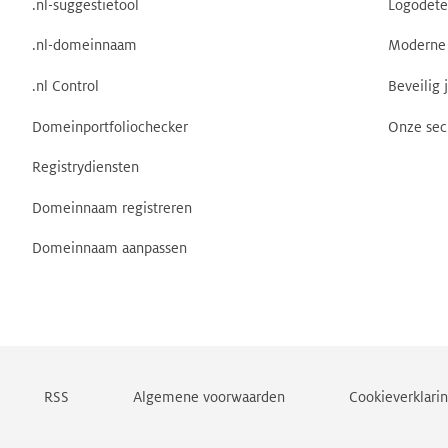
.nl-suggestietool
Logodete
.nl-domeinnaam
Moderne 
.nl Control
Beveilig 
Domeinportfoliochecker
Onze sec
Registrydiensten
Domeinnaam registreren
Domeinnaam aanpassen
RSS
Algemene voorwaarden
Cookieverklari