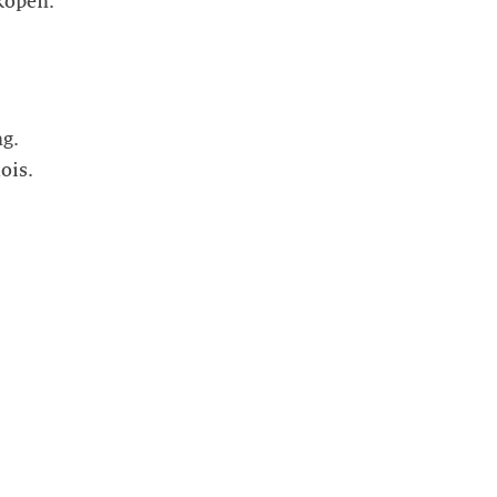
kopen.
ng.
ois.