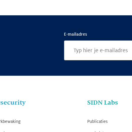
E-mailadres
security
SIDN Labs
rkbewaking
Publicaties