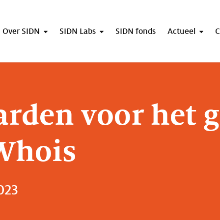
Over SIDN
SIDN Labs
SIDN fonds
Actueel
C
rden voor het 
Whois
2023