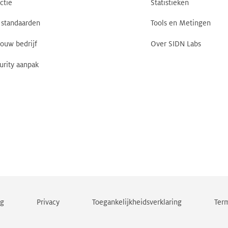
ctie
Statistieken
standaarden
Tools en Metingen
jouw bedrijf
Over SIDN Labs
urity aanpak
ng
Privacy
Toegankelijkheidsverklaring
Term