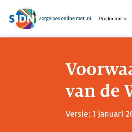
Sla navigatie over
Zorgeloos online met .nl
Producten
Voorwaa
van de 
Versie: 1 januari 