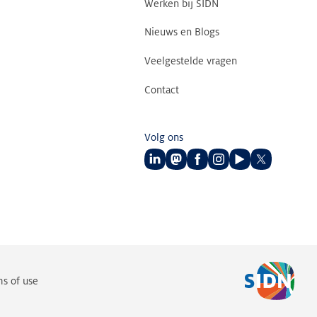
Werken bij SIDN
Nieuws en Blogs
Veelgestelde vragen
Contact
Volg ons
Volg
Volg
Volg
Volg
Volg
Volg
ons
ons
ons
ons
ons
ons
op
op
op
op
op
op
LinkedIn
Mastodon
Facebook
Instagram
Youtube
Twitter
s of use