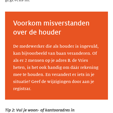
Voorkom misverstanden
over de houder
De medewerker die als houder is ingevuld,
kan bijvoorbeeld van baan veranderen. Of
als er 2 mensen op je adres B. de Vries
heten, is het ook handig om dáár rekening
mee te houden. En verandert er iets in je
situatie? Geef de wijzigingen door aan je
registrar.
Tip 2: Vul je woon- of kantooradres in