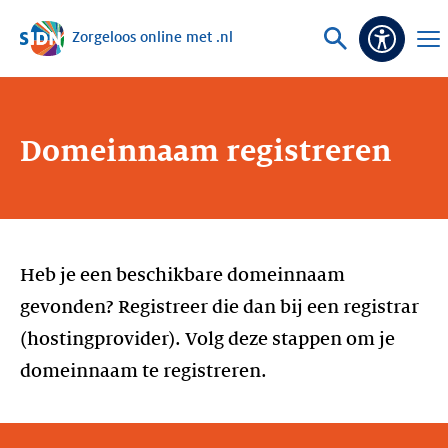
Zorgeloos online met .nl
Sla navigatie over
Vraag
Ope
Toegank
of
men
zoek
Domeinnaam registreren
Heb je een beschikbare domeinnaam
gevonden? Registreer die dan bij een registrar
(hostingprovider). Volg deze stappen om je
domeinnaam te registreren.