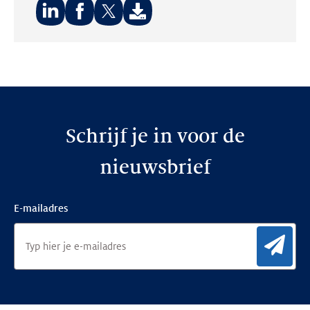
Deel
Deel
Deel
op:
op:
op:
LinkedIn
Facebook
Twitter
Schrijf je in voor de
nieuwsbrief
E-mailadres
Aan