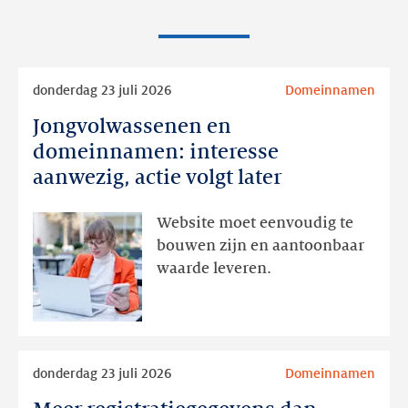
Lees
donderdag 23 juli 2026
Domeinnamen
meer
Jongvolwassenen en
Jongvolwassenen
en
domeinnamen: interesse
domeinnamen:
aanwezig, actie volgt later
interesse
aanwezig,
Website moet eenvoudig te
actie
bouwen zijn en aantoonbaar
volgt
waarde leveren.
later
Lees
donderdag 23 juli 2026
Domeinnamen
meer
Meer