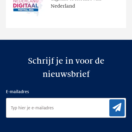
en
Nederland
de
nieuwe
website
Schrijf je in voor de
nieuwsbrief
E-mailadres
Aan