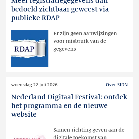
Meer registratiegegevens dan
registratiegegevens
bedoeld zichtbaar geweest via
dan
publieke RDAP
bedoeld
zichtbaar
Er zijn geen aanwijzingen
geweest
voor misbruik van de
via
gegevens
publieke
RDAP
Lees
woensdag 22 juli 2026
Over SIDN
meer
Nederland Digitaal Festival: ontdek
Nederland
Digitaal
het programma en de nieuwe
Festival:
website
ontdek
het
Samen richting geven aan de
programma
digitale toekomst van