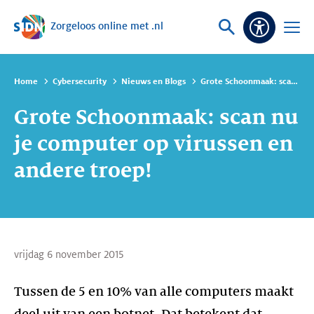
Zorgeloos online met .nl
Sla navigatie over
Vraag
Open
Toeganke
of
menu
zoek
Home
Cybersecurity
Nieuws en Blogs
Grote Schoonmaak: scan nu je computer op virussen en andere troep!
Grote Schoonmaak: scan nu
je computer op virussen en
andere troep!
vrijdag 6 november 2015
Tussen de 5 en 10% van alle computers maakt