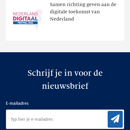
het
Samen richting geven aan de
programma
digitale toekomst van
en
Nederland
de
nieuwe
website
Schrijf je in voor de
nieuwsbrief
E-mailadres
Aan