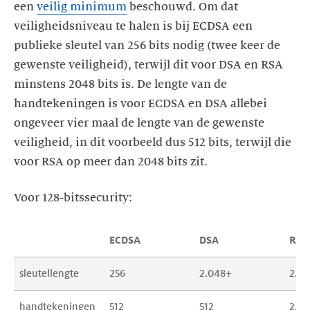
een
veilig minimum
beschouwd. Om dat
veiligheidsniveau te halen is bij ECDSA een
publieke sleutel van 256 bits nodig (twee keer de
gewenste veiligheid), terwijl dit voor DSA en RSA
minstens 2048 bits is. De lengte van de
handtekeningen is voor ECDSA en DSA allebei
ongeveer vier maal de lengte van de gewenste
veiligheid, in dit voorbeeld dus 512 bits, terwijl die
voor RSA op meer dan 2048 bits zit.
Voor 128-bitssecurity:
ECDSA
DSA
RSA
sleutellengte
256
2.048+
2.0
handtekeningen
512
512
2.0