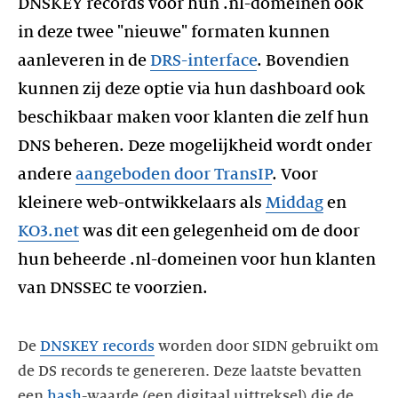
DNSKEY records voor hun .nl-domeinen ook
in deze twee "nieuwe" formaten kunnen
aanleveren in de
DRS-interface
. Bovendien
kunnen zij deze optie via hun dashboard ook
beschikbaar maken voor klanten die zelf hun
DNS beheren. Deze mogelijkheid wordt onder
andere
aangeboden door TransIP
. Voor
kleinere web-ontwikkelaars als
Middag
en
KO3.net
was dit een gelegenheid om de door
hun beheerde .nl-domeinen voor hun klanten
van DNSSEC te voorzien.
De
DNSKEY records
worden door SIDN gebruikt om
de DS records te genereren. Deze laatste bevatten
een
hash
-waarde (een digitaal uittreksel) die de