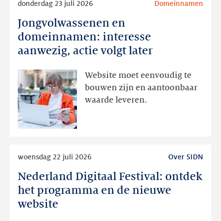
donderdag 23 juli 2026
Domeinnamen
meer
Jongvolwassenen en
Jongvolwassenen
en
domeinnamen: interesse
domeinnamen:
aanwezig, actie volgt later
interesse
aanwezig,
Website moet eenvoudig te
actie
bouwen zijn en aantoonbaar
volgt
waarde leveren.
later
Lees
woensdag 22 juli 2026
Over SIDN
meer
Nederland Digitaal Festival: ontdek
Nederland
Digitaal
het programma en de nieuwe
Festival:
website
ontdek