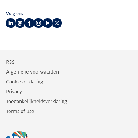
Volg ons
Volg
Volg
Volg
Volg
Volg
Volg
ons
ons
ons
ons
ons
ons
op
op
op
op
op
op
LinkedIn
Mastodon
Facebook
Instagram
Youtube
Twitter
RSS
Algemene voorwaarden
Cookieverklaring
Privacy
Toegankelijkheidsverklaring
Terms of use