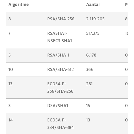
Algoritme
Aantal
Per
8
RSA/SHA-256
2.119.205
80,1
7
RSASHA1-
517.375
19,5
NSEC3-SHA1
5
RSA/SHA-1
6.178
0,23
10
RSA/SHA-512
366
0,01
13
ECDSA P-
281
0,01
256/SHA-256
3
DSA/SHA1
15
0,0
14
ECDSA P-
13
0,0
384/SHA-384