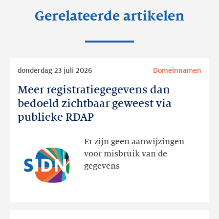
Gerelateerde artikelen
Lees
donderdag 23 juli 2026
Domeinnamen
meer
Meer registratiegegevens dan
Meer
registratiegegevens
bedoeld zichtbaar geweest via
dan
publieke RDAP
bedoeld
zichtbaar
Er zijn geen aanwijzingen
geweest
voor misbruik van de
via
gegevens
publieke
RDAP
Lees