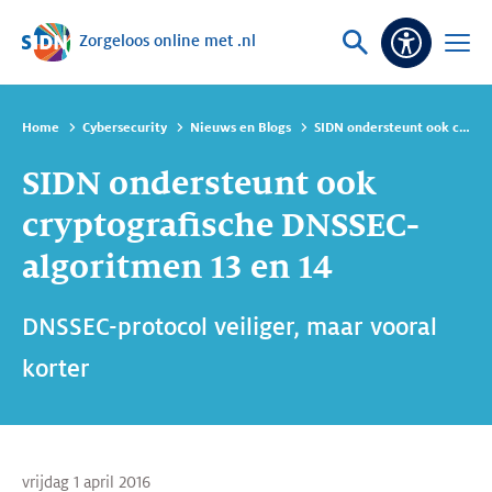
Zorgeloos online met .nl
Sla navigatie over
Vraag
Open
Toeganke
of
menu
zoek
Home
Cybersecurity
Nieuws en Blogs
SIDN ondersteunt ook cryptografische DNSSEC-algoritmen 13 en 14
SIDN ondersteunt ook
cryptografische DNSSEC-
algoritmen 13 en 14
DNSSEC-protocol veiliger, maar vooral
korter
vrijdag 1 april 2016