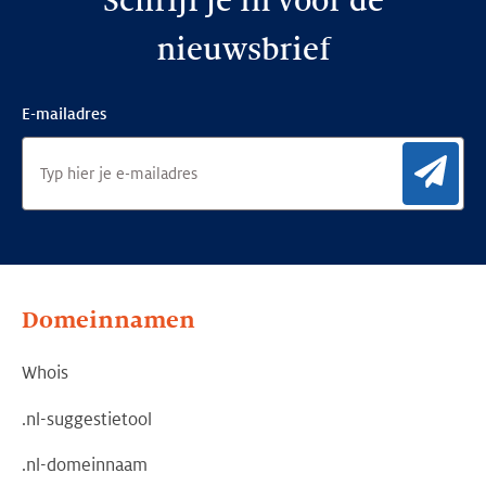
Schrijf je in voor de
nieuwsbrief
E-mailadres
Aan
Domeinnamen
Whois
.nl-suggestietool
.nl-domeinnaam