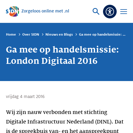
Zorgeloos online met .nl
Sla navigatie over
Vraag
Open
Toeganke
of
menu
zoek
Home
Over SIDN
Nieuws en Blogs
Ga mee op handelsmissie: London Digitaal 2016
Ga mee op handelsmissie:
London Digitaal 2016
vrijdag 4 maart 2016
Wij zijn nauw verbonden met stichting
Digitale Infrastructuur Nederland (DINL). Dat
is de spreekbuis van- en het aanspreekpunt