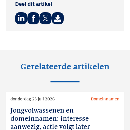
Deel dit artikel
Deel
Deel
Deel
op:
op:
op:
LinkedIn
Facebook
Twitter
Gerelateerde artikelen
Lees
donderdag 23 juli 2026
Domeinnamen
meer
Jongvolwassenen en
Jongvolwassenen
en
domeinnamen: interesse
domeinnamen:
aanwezig, actie volgt later