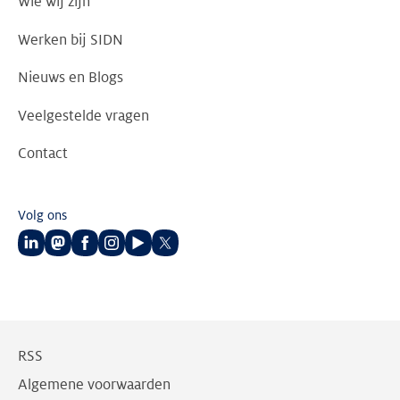
Wie wij zijn
Werken bij SIDN
Nieuws en Blogs
Veelgestelde vragen
Contact
Volg ons
Volg
Volg
Volg
Volg
Volg
Volg
ons
ons
ons
ons
ons
ons
op
op
op
op
op
op
LinkedIn
Mastodon
Facebook
Instagram
Youtube
Twitter
RSS
Algemene voorwaarden