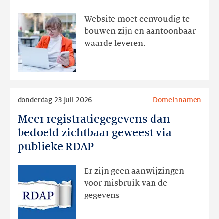
interesse
aanwezig,
Website moet eenvoudig te
actie
bouwen zijn en aantoonbaar
volgt
waarde leveren.
later
Lees
donderdag 23 juli 2026
Domeinnamen
meer
Meer registratiegegevens dan
Meer
registratiegegevens
bedoeld zichtbaar geweest via
dan
publieke RDAP
bedoeld
zichtbaar
Er zijn geen aanwijzingen
geweest
voor misbruik van de
via
gegevens
publieke
RDAP