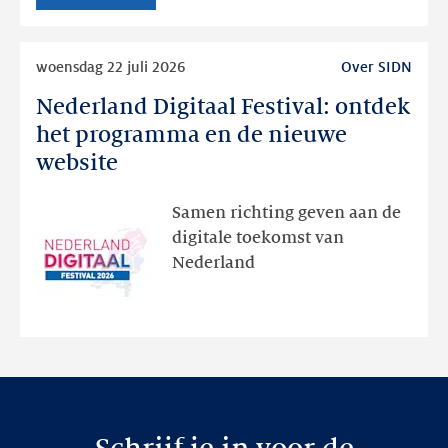
Lees
woensdag 22 juli 2026
Over SIDN
meer
Nederland Digitaal Festival: ontdek
Nederland
Digitaal
het programma en de nieuwe
Festival:
website
ontdek
het
Samen richting geven aan de
programma
digitale toekomst van
en
Nederland
de
nieuwe
website