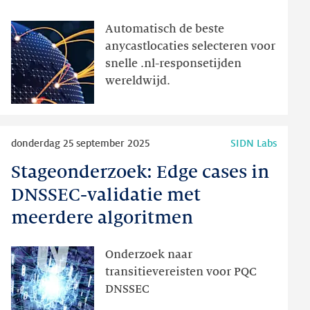
anycastlocaties
Automatisch de beste
anycastlocaties selecteren voor
snelle .nl-responsetijden
wereldwijd.
Lees
donderdag 25 september 2025
SIDN Labs
meer
Stageonderzoek: Edge cases in
Stageonderzoek:
Edge
DNSSEC-validatie met
cases
meerdere algoritmen
in
DNSSEC-
Onderzoek naar
validatie
transitievereisten voor PQC
met
DNSSEC
meerdere
algoritmen