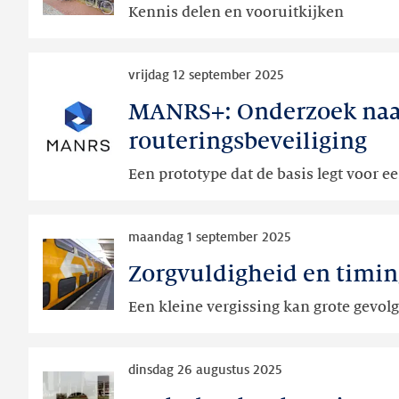
Kennis delen en vooruitkijken
steden
met
Lees
eigen
vrijdag 12 september 2025
meer
domein
MANRS+: Onderzoek naar
MANRS+:
bijeen
Onderzoek
in
routeringsbeveiliging
naar
Leeuwarden
Een prototype dat de basis legt voor
de
haalbaarheid
van
Lees
maandag 1 september 2025
conformiteitstoetsing
meer
voor
Zorgvuldigheid en timi
Zorgvuldigheid
routeringsbeveiliging
en
Een kleine vergissing kan grote gevo
timing
belangrijk
Lees
in
dinsdag 26 augustus 2025
meer
domeinnaambeheer