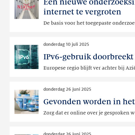
Een nieuwe onderzoeksin
Een
nieuwe
internet te vergroten
onderzoeksinfrastructuur
De basis voor het toegepaste onderzo
om
de
veiligheid
Lees
donderdag 10 juli 2025
en
meer
robuustheid
IPv6-gebruik doorbreekt
IPv6-
van
gebruik
Europese regio blijft ver achter bij Az
.nl
doorbreekt
en
ook
het
Lees
in
donderdag 26 juni 2025
internet
meer
APAC-
te
Gevonden worden in het 
Gevonden
regio
vergroten
worden
de
Zorg dat er online over je gesproken w
in
50
het
procent
Lees
AI-
donderdag 26 juni 2025