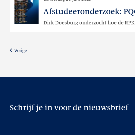
meer
tijdperk
Afstudeeronderzoek: PQ
Afstudeeronderzoek:
is
PQC
een
Dirk Doesburg onderzocht hoe de RP
voor
hele
de
uitdaging
RPKI
voor
ondernemers
Vorige
Schrijf je in voor de nieuwsbrief