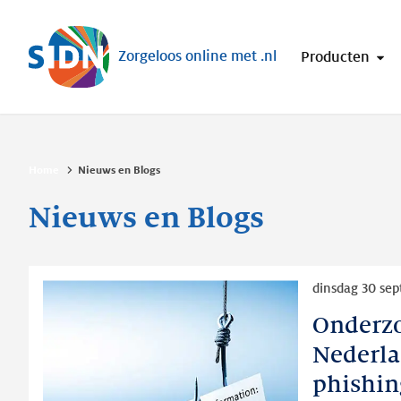
Sla navigatie over
Zorgeloos online met .nl
Producten
Home
Nieuws en Blogs
Nieuws en Blogs
Lees
dinsdag 30 se
meer
Onderzo
Onderzoek
SIDN:
Nederla
Ruim
phishin
de