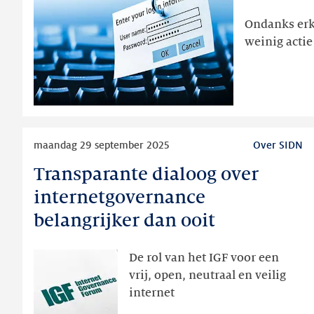
helft
Ondanks erk
van
weinig actie
Nederlandse
bedrijven
doelwit
van
phishing
Lees
maandag 29 september 2025
Over SIDN
meer
Transparante dialoog over
Transparante
dialoog
internetgovernance
over
belangrijker dan ooit
internetgovernance
belangrijker
De rol van het IGF voor een
dan
vrij, open, neutraal en veilig
ooit
internet