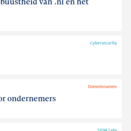
buustheid van .nl en het
Cybersecurity
Domeinnamen
oor ondernemers
SIDN Labs