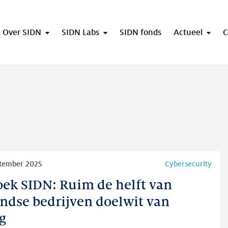
Over SIDN
SIDN Labs
SIDN fonds
Actueel
C
ptember 2025
Cybersecurity
ek SIDN: Ruim de helft van
ndse bedrijven doelwit van
g