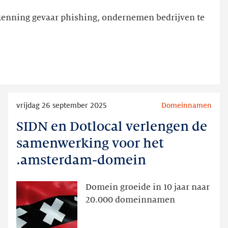
enning gevaar phishing, ondernemen bedrijven te
Lees
vrijdag 26 september 2025
Domeinnamen
meer
SIDN en Dotlocal verlengen de
SIDN
en
samenwerking voor het
Dotlocal
.amsterdam-domein
verlengen
de
Domein groeide in 10 jaar naar
samenwerking
20.000 domeinnamen
voor
het
.amsterdam-