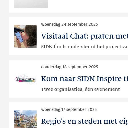
Lees
woensdag 24 september 2025
meer
Visitaal Chat: praten m
Visitaal
Chat:
SIDN fonds ondersteunt het project va
praten
met
Lees
pictogrammen
donderdag 18 september 2025
meer
Kom naar SIDN Inspire ti
Kom
naar
Twee organisaties, één evenement
SIDN
Inspire
Lees
tijdens
woensdag 17 september 2025
meer
ECP
Regio’s en steden met e
Regio’s
Jaarfestival
en