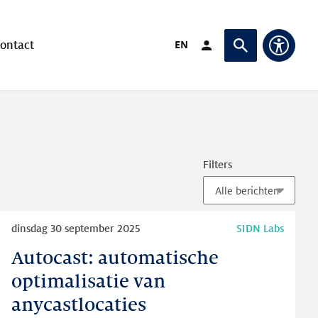
Verander taal naar
EN
ontact
Login (Opent in ande
Vraag of zoek
Toegan
Filters
Lees
dinsdag 30 september 2025
SIDN Labs
meer
Autocast: automatische
Autocast:
automatische
optimalisatie van
optimalisatie
anycastlocaties
van