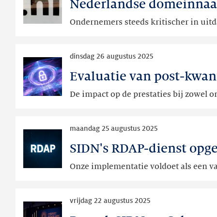
Nederlandse domeinnaam
Nederlandse
domeinnaammarkt
Ondernemers steeds kritischer in ui
verder
gekrompen
Lees
in
dinsdag 26 augustus 2025
meer
eerste
Evaluatie van post-kwa
Evaluatie
helft
van
2025
De impact op de prestaties bij zowel o
post-
kwantumcryptografie
Lees
in
maandag 25 augustus 2025
meer
DNSSEC-
SIDN's RDAP-dienst opge
SIDN's
ondertekening
RDAP-
voor
Onze implementatie voldoet als een v
dienst
TLD-
opgewaardeerd
operators
Lees
naar
vrijdag 22 augustus 2025
meer
laatste