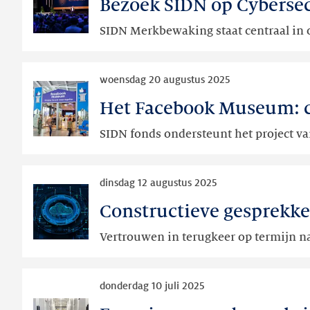
Bezoek SIDN op Cyberse
Bezoek
specificatie
SIDN
SIDN Merkbewaking staat centraal in 
op
Cybersec
Lees
Netherlands
woensdag 20 augustus 2025
meer
2025
Het Facebook Museum: co
Het
Facebook
SIDN fonds ondersteunt het project v
Museum:
collectief
Lees
geheugen
dinsdag 12 augustus 2025
meer
in
Constructieve gesprekk
Constructieve
de
gesprekken
etalage
Vertrouwen in terugkeer op termijn n
met
Nederlandse
Lees
cloudaanbieders
donderdag 10 juli 2025
meer