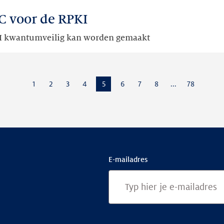
C voor de RPKI
KI kwantumveilig kan worden gemaakt
Pagina
1
Pagina
2
Pagina
3
Pagina
4
Pagina
5
Pagina
6
Pagina
7
Pagina
8
...
Pagina
78
E-mailadres