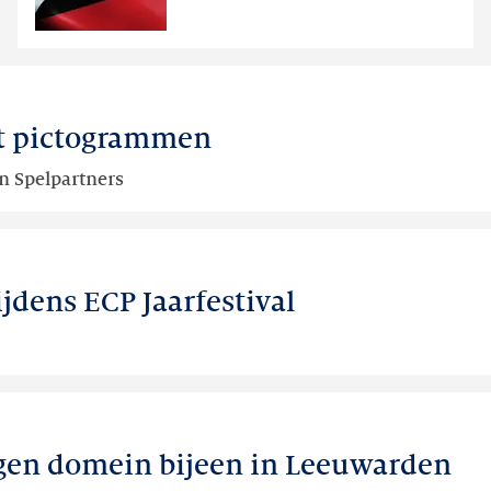
domein
et pictogrammen
n Spelpartners
jdens ECP Jaarfestival
igen domein bijeen in Leeuwarden