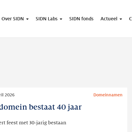
Over SIDN
SIDN Labs
SIDN fonds
Actueel
C
ril 2026
Domeinnamen
-domein bestaat 40 jaar
rt feest met 30-jarig bestaan