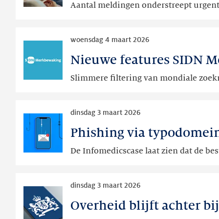
Aantal meldingen onderstreept urgent
over
is
nepwebwinkels
verrast
Lees
onder
woensdag 4 maart 2026
meer
.nl
Nieuwe features SIDN M
Nieuwe
in
features
2025
Slimmere filtering van mondiale zoek
SIDN
Merkbewaking
Lees
maart
dinsdag 3 maart 2026
meer
2026
Phishing via typodomein
Phishing
via
De Infomedicscase laat zien dat de be
typodomeinen:
aandacht
Lees
blijft
dinsdag 3 maart 2026
meer
nodig
Overheid blijft achter bi
Overheid
blijft