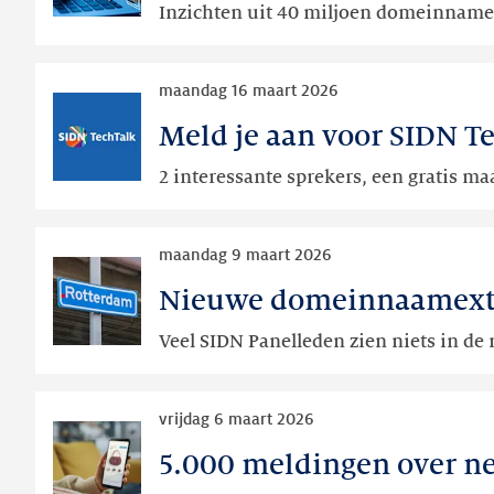
Inzichten uit 40 miljoen domeinname
domeinnaamverlengingen
anycastplatform
binnen
Lees
verschillende
maandag 16 maart 2026
meer
ccTLD's
Meld je aan voor SIDN T
Meld
je
2 interessante sprekers, een gratis ma
aan
voor
Lees
SIDN
maandag 9 maart 2026
meer
TechTalk
Nieuwe domeinnaamextens
Nieuwe
op
domeinnaamextensies
12
Veel SIDN Panelleden zien niets in de
bijna
mei
aan
Lees
te
vrijdag 6 maart 2026
meer
vragen,
5.000 meldingen over ne
5.000
maar
meldingen
Nederland