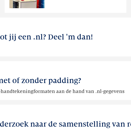
&
ict
2026
t jij een .nl? Deel 'm dan!
met of zonder padding?
n-handtekeningformaten aan de hand van .nl-gegevens
nderzoek naar de samenstelling van r