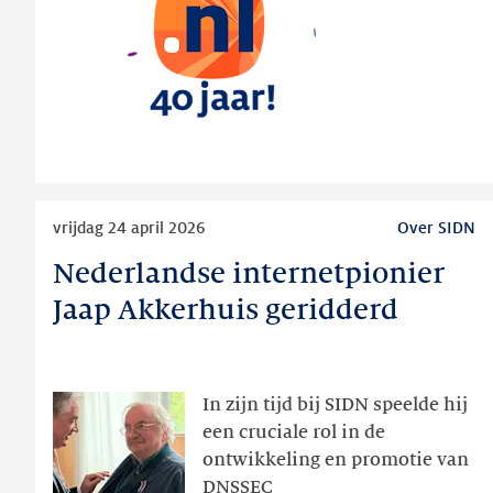
40
jaar
Lees
vrijdag 24 april 2026
Over SIDN
meer
Nederlandse internetpionier
Nederlandse
internetpionier
Jaap Akkerhuis geridderd
Jaap
Akkerhuis
geridderd
In zijn tijd bij SIDN speelde hij
een cruciale rol in de
ontwikkeling en promotie van
DNSSEC