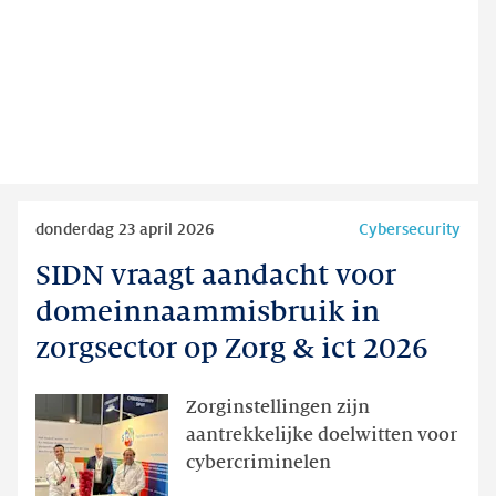
Lees
donderdag 23 april 2026
Cybersecurity
meer
SIDN vraagt aandacht voor
SIDN
vraagt
domeinnaammisbruik in
aandacht
zorgsector op Zorg & ict 2026
voor
domeinnaammisbruik
Zorginstellingen zijn
in
aantrekkelijke doelwitten voor
zorgsector
cybercriminelen
op
Zorg