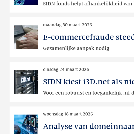
SIDN fonds helpt afhankelijkheid van 
al
digitaal
Lees
autonoom?
maandag 30 maart 2026
meer
E-commercefraude steeds 
E-
commercefraude
Gezamenlijke aanpak nodig
steeds
lastiger
Lees
te
dinsdag 24 maart 2026
meer
bestrijden
SIDN kiest i3D.net als 
SIDN
kiest
Voor een robuust en toegankelijk .nl
i3D.net
als
Lees
nieuwe
woensdag 18 maart 2026
meer
partner
Analyse van domeinnaam
Analyse
voor
van
DNS-