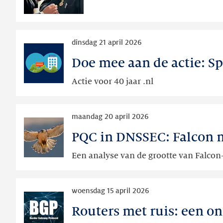
Lees
dinsdag 21 april 2026
meer
Doe mee aan de actie: Spo
Doe
mee
Actie voor 40 jaar .nl
aan
de
Lees
actie:
maandag 20 april 2026
meer
Spot
PQC in DNSSEC: Falcon 
PQC
jij
in
een
Een analyse van de grootte van Falco
DNSSEC:
.nl?
Falcon
Deel
Lees
met
'm
woensdag 15 april 2026
meer
of
dan!
Routers met ruis: een o
Routers
zonder
met
padding?