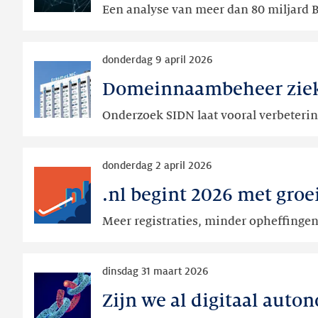
Een analyse van meer dan 80 miljard 
ruis:
een
Lees
onderzoek
donderdag 9 april 2026
meer
naar
Domeinnaambeheer zieke
Domeinnaambeheer
de
ziekenhuizen
samenstelling
Onderzoek SIDN laat vooral verbeterin
en
van
UMC’s
routecollectordata
Lees
beter,
donderdag 2 april 2026
meer
maar
.nl begint 2026 met groe
.nl
nog
begint
niet
Meer registraties, minder opheffinge
2026
op
met
orde
Lees
groei
dinsdag 31 maart 2026
meer
Zijn we al digitaal auto
Zijn
we