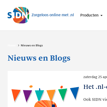
Sla navigatie over
Zorgeloos online met .nl
Producten
Home
Nieuws en Blogs
Nieuws en Blogs
Lees
zaterdag 25 ap
meer
Het .nl
Het
.nl-
domein
Ook SIDN vie
bestaat