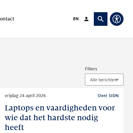
Verander taal naar
EN
ontact
Login (Opent in ande
Vraag of zoek
Toegan
Filters
Lees
vrijdag 24 april 2026
Over SIDN
meer
Laptops en vaardigheden voor
Laptops
en
wie dat het hardste nodig
vaardigheden
heeft
voor