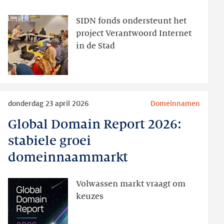
wie
dat
SIDN fonds ondersteunt het
het
project Verantwoord Internet
hardste
in de Stad
nodig
heeft
Lees
donderdag 23 april 2026
Domeinnamen
meer
Global Domain Report 2026:
Global
Domain
stabiele groei
Report
domeinnaammarkt
2026:
stabiele
Volwassen markt vraagt om
groei
keuzes
domeinnaammarkt