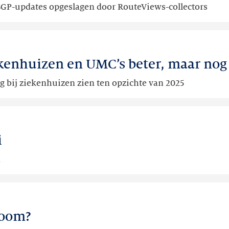
BGP-updates opgeslagen door RouteViews-collectors
nhuizen en UMC’s beter, maar nog 
g bij ziekenhuizen zien ten opzichte van 2025
i
n
noom?