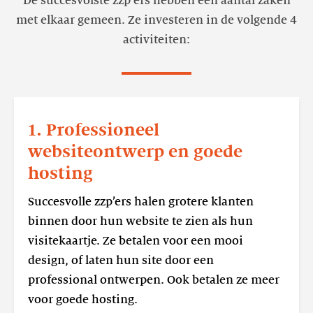
De succesvolste zzp'ers hebben een aantal zaken
met elkaar gemeen. Ze investeren in de volgende 4
activiteiten:
Lees
meer
1. Professioneel
1.
websiteontwerp en goede
Professioneel
hosting
websiteontwerp
en
Succesvolle zzp’ers halen grotere klanten
goede
binnen door hun website te zien als hun
hosting
visitekaartje. Ze betalen voor een mooi
design, of laten hun site door een
professional ontwerpen. Ook betalen ze meer
voor goede hosting.