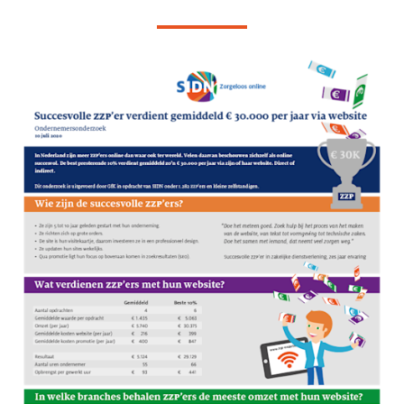
https://images.ctfassets.net/yj8364fopk6s/6zUtR4qE9a57HEK