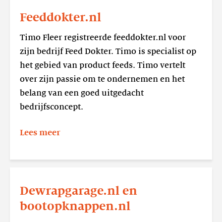
meer
Feeddokter.nl
Feeddokter.nl
Timo Fleer registreerde feeddokter.nl voor
zijn bedrijf Feed Dokter. Timo is specialist op
het gebied van product feeds. Timo vertelt
over zijn passie om te ondernemen en het
belang van een goed uitgedacht
bedrijfsconcept.
Lees meer
Lees
meer
Dewrapgarage.nl en
Dewrapgarage.nl
bootopknappen.nl
en