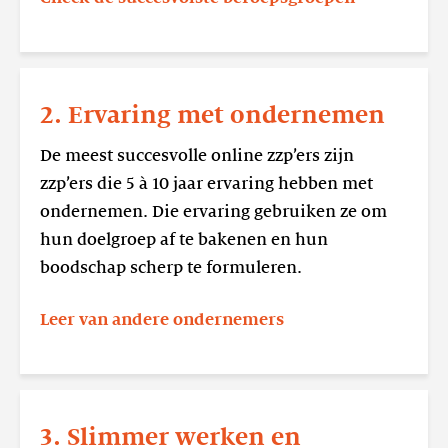
Lees
meer
2. Ervaring met ondernemen
2.
Ervaring
De meest succesvolle online zzp’ers zijn
met
zzp’ers die 5 à 10 jaar ervaring hebben met
ondernemen
ondernemen. Die ervaring gebruiken ze om
hun doelgroep af te bakenen en hun
boodschap scherp te formuleren.
Leer van andere ondernemers
Lees
meer
3. Slimmer werken en