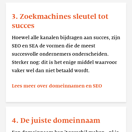
Lees
meer
3. Zoekmachines sleutel tot
3.
succes
Zoekmachines
sleutel
Hoewel alle kanalen bijdragen aan succes, zijn
tot
SEO en SEA de vormen die de meest
succes
succesvolle ondernemers onderscheiden.
Sterker nog: dit is het enige middel waarvoor
vaker wel dan niet betaald wordt.
Lees meer over domeinnamen en SEO
Lees
meer
4. De juiste domeinnaam
4.