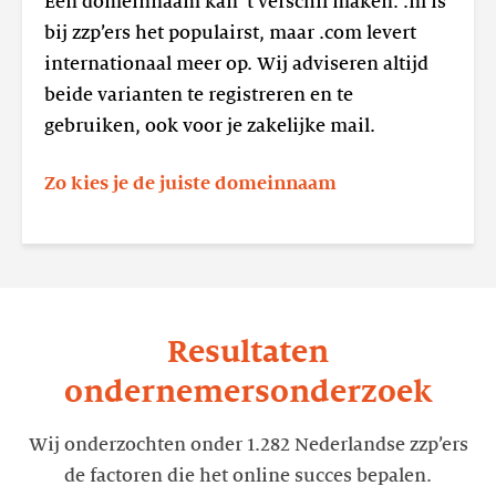
De
Een domeinnaam kan 't verschil maken. .nl is
juiste
bij zzp’ers het populairst, maar .com levert
domeinnaam
internationaal meer op. Wij adviseren altijd
beide varianten te registreren en te
gebruiken, ook voor je zakelijke mail.
Zo kies je de juiste domeinnaam
Resultaten
ondernemersonderzoek
Wij onderzochten onder 1.282 Nederlandse zzp’ers
de factoren die het online succes bepalen.