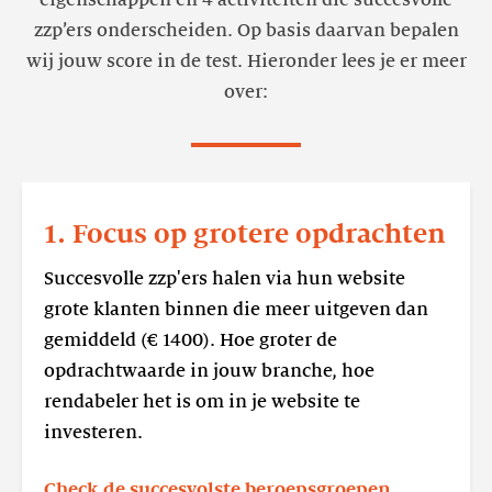
zzp’ers onderscheiden. Op basis daarvan bepalen
wij jouw score in de test. Hieronder lees je er meer
over:
Lees
meer
1. Focus op grotere opdrachten
1.
Focus
Succesvolle zzp'ers halen via hun website
op
grote klanten binnen die meer uitgeven dan
grotere
gemiddeld (€ 1400). Hoe groter de
opdrachten
opdrachtwaarde in jouw branche, hoe
rendabeler het is om in je website te
investeren.
Check de succesvolste beroepsgroepen