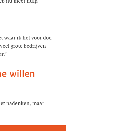
eb nu meer hulp.”
et waar ik het voor doe.
 veel grote bedrijven
r.”
ne willen
iet nadenken, maar