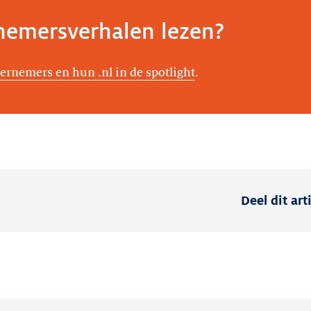
emersverhalen lezen?
ernemers en hun .nl in de spotlight
.
Deel dit art