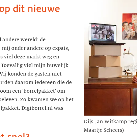
 op dit nieuwe
al andere wereld: de
e mij onder andere op expats,
s viel deze markt weg en
 Toevallig viel mijn huwelijk
Wij konden de gasten niet
uurden daarom iedereen die de
Zoom een ‘borrelpakket’ om
beleven. Zo kwamen we op het
elpakket. Digiborrel.nl was
Gijs-Jan Witkamp regis
Maartje Scheers)