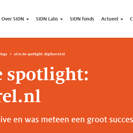
Over SIDN
SIDN Labs
SIDN fonds
Actueel
C
logs
.nl in de spotlight: digiborrel.nl
e spotlight:
el.nl
live en was meteen een groot succes