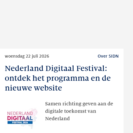
Lees
woensdag 22 juli 2026
Over SIDN
meer
Nederland Digitaal Festival:
Nederland
Digitaal
ontdek het programma en de
Festival:
nieuwe website
ontdek
het
Samen richting geven aan de
programma
digitale toekomst van
en
Nederland
de
nieuwe