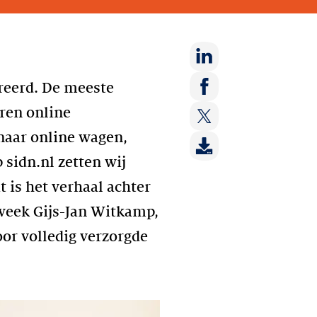
Deel
treerd. De meeste
op:
Deel
ren online
LinkedIn
op:
naar online wagen,
Deel
Facebook
op:
sidn.nl zetten wij
Twitter
 is het verhaal achter
week Gijs-Jan Witkamp,
or volledig verzorgde