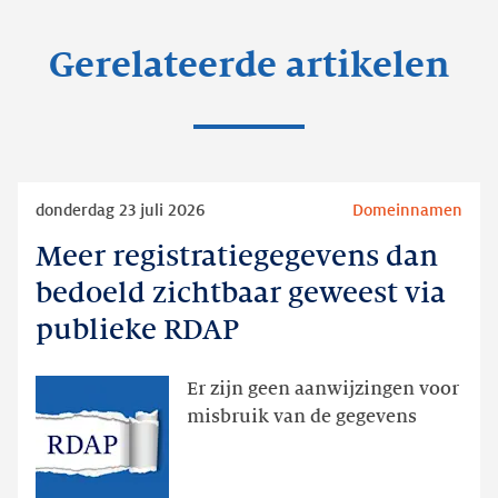
Gerelateerde artikelen
Lees
donderdag 23 juli 2026
Domeinnamen
meer
Meer registratiegegevens dan
Meer
registratiegegevens
bedoeld zichtbaar geweest via
dan
publieke RDAP
bedoeld
zichtbaar
Er zijn geen aanwijzingen voor
geweest
misbruik van de gegevens
via
publieke
RDAP