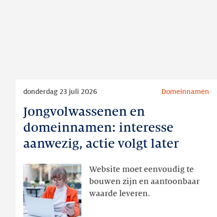
Lees
donderdag 23 juli 2026
Domeinnamen
meer
Jongvolwassenen en
Jongvolwassenen
en
domeinnamen: interesse
domeinnamen:
aanwezig, actie volgt later
interesse
aanwezig,
Website moet eenvoudig te
actie
bouwen zijn en aantoonbaar
volgt
waarde leveren.
later