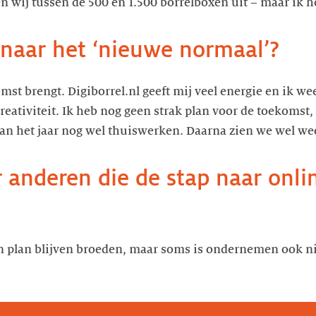
 wij tussen de 500 en 1.500 borrelboxen uit – maar ik h
 naar het ‘nieuwe normaal’?
mst brengt. Digiborrel.nl geeft mij veel energie en ik we
reativiteit. Ik heb nog geen strak plan voor de toekomst,
 van het jaar nog wel thuiswerken. Daarna zien we wel wee
r anderen die de stap naar onli
en plan blijven broeden, maar soms is ondernemen ook n