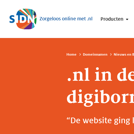
Sla navigatie over
Zorgeloos online met .nl
Producten
Home
Domeinnamen
Nieuws en B
.nl in d
digiborr
“De website ging 