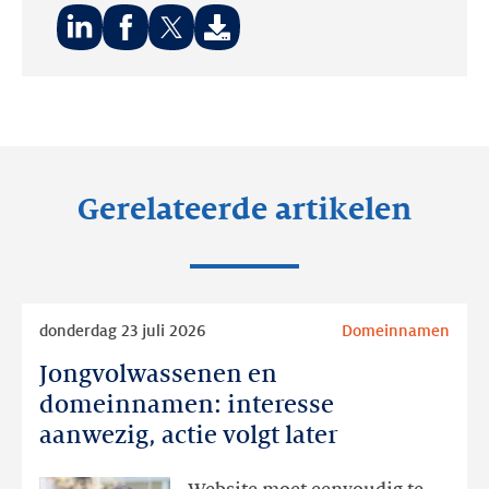
Deel
Deel
Deel
op:
op:
op:
LinkedIn
Facebook
Twitter
Gerelateerde artikelen
Lees
donderdag 23 juli 2026
Domeinnamen
meer
Jongvolwassenen en
Jongvolwassenen
en
domeinnamen: interesse
domeinnamen:
aanwezig, actie volgt later
interesse
aanwezig,