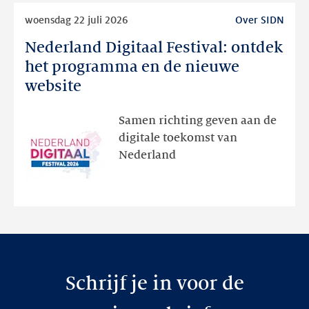
Lees
woensdag 22 juli 2026
Over SIDN
meer
Nederland Digitaal Festival: ontdek
Nederland
Digitaal
het programma en de nieuwe
Festival:
website
ontdek
het
Samen richting geven aan de
programma
digitale toekomst van
en
Nederland
de
nieuwe
website
Schrijf je in voor de