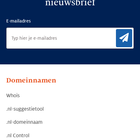
nieuwsbrief
E-mailadres
Aan
Domeinnamen
Whois
.nl-suggestietool
.nl-domeinnaam
.nl Control