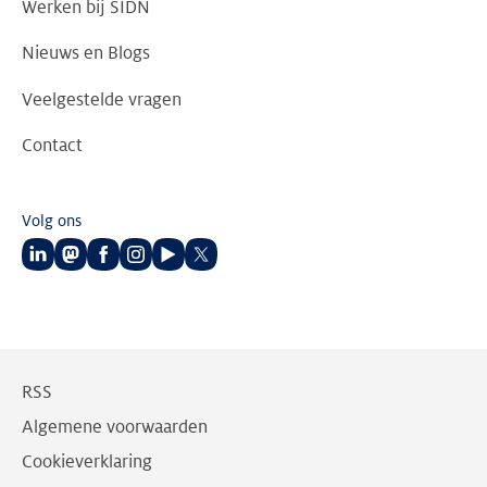
Werken bij SIDN
Nieuws en Blogs
Veelgestelde vragen
Contact
Volg ons
Volg
Volg
Volg
Volg
Volg
Volg
ons
ons
ons
ons
ons
ons
op
op
op
op
op
op
LinkedIn
Mastodon
Facebook
Instagram
Youtube
Twitter
RSS
Algemene voorwaarden
Cookieverklaring