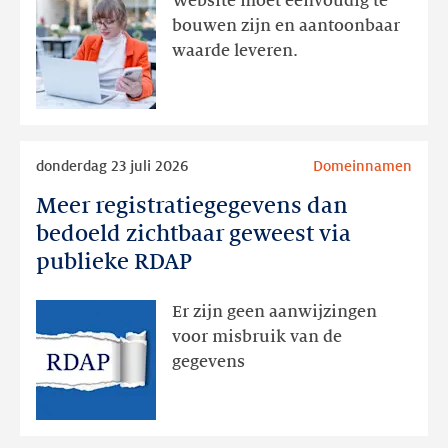
Website moet eenvoudig te
actie
bouwen zijn en aantoonbaar
volgt
waarde leveren.
later
Lees
donderdag 23 juli 2026
Domeinnamen
meer
Meer registratiegegevens dan
Meer
registratiegegevens
bedoeld zichtbaar geweest via
dan
publieke RDAP
bedoeld
zichtbaar
Er zijn geen aanwijzingen
geweest
voor misbruik van de
via
gegevens
publieke
RDAP