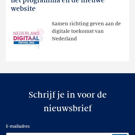
het programma en de nieuwe
Festival:
website
ontdek
het
Samen richting geven aan de
programma
digitale toekomst van
en
Nederland
de
nieuwe
website
Schrijf je in voor de
nieuwsbrief
E-mailadres