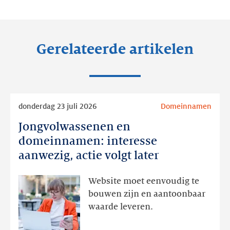
LinkedIn
Facebook
Twitter
Gerelateerde artikelen
Lees
donderdag 23 juli 2026
Domeinnamen
meer
Jongvolwassenen en
Jongvolwassenen
en
domeinnamen: interesse
domeinnamen:
aanwezig, actie volgt later
interesse
aanwezig,
Website moet eenvoudig te
actie
bouwen zijn en aantoonbaar
volgt
waarde leveren.
later