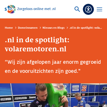
Zorgeloos online met .nl
Sla navigatie over
Vraag
Open
Toeganke
of
menu
zoek
Home
Domeinnamen
Nieuws en Blogs
.nl in de spotlight: volaremotoren.nl
.nl in de spotlight:
volaremotoren.nl
“Wij zijn afgelopen jaar enorm gegroeid
en de vooruitzichten zijn goed."