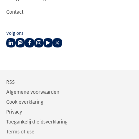
Contact
Volg ons
Volg
Volg
Volg
Volg
Volg
Volg
ons
ons
ons
ons
ons
ons
op
op
op
op
op
op
LinkedIn
Mastodon
Facebook
Instagram
Youtube
Twitter
RSS
Algemene voorwaarden
Cookieverklaring
Privacy
Toegankelijkheidsverklaring
Terms of use