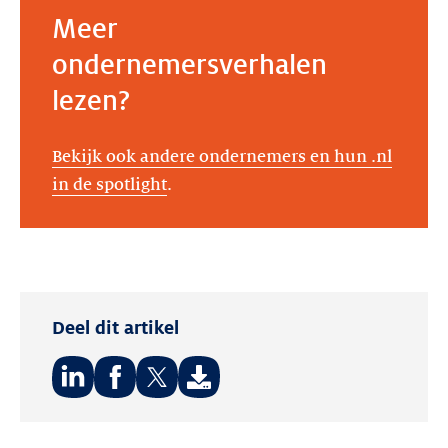
Meer
ondernemersverhalen
lezen?
Bekijk ook andere ondernemers en hun .nl
in de spotlight
.
Deel dit artikel
Deel
Deel
Deel
op:
op:
op: