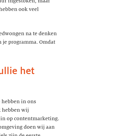
 uur ingestoken, maar
 hebben ook veel
 gedwongen na te denken
 en je programma. Omdat
ullie het
e hebben in ons
k hebben wij
in op contentmarketing.
 omgeving doen wij aan
ls zijn de eerste