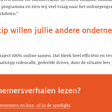
et programma en zien wij veel vraag naar het onlinepro
ockdown.”
 tip willen jullie andere ondern
traject 100% online samen. Dat bleek heel efficiënt en v
emersverhalen lezen?
ernemers en hun .nl in de spotlight
.