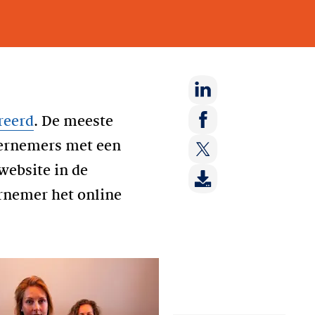
Deel
reerd
. De meeste
op:
Deel
dernemers met een
LinkedIn
op:
website in de
Deel
Facebook
op:
ernemer het online
Twitter