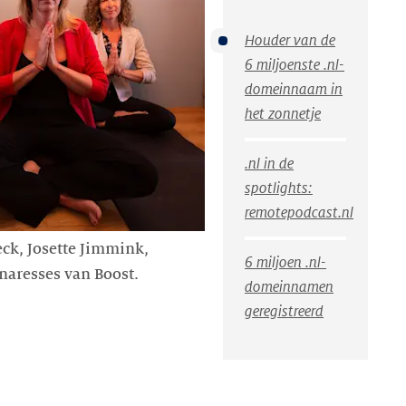
Houder van de
6 miljoenste .nl-
domeinnaam in
het zonnetje
.nl in de
spotlights:
remotepodcast.nl
ieck, Josette Jimmink,
6 miljoen .nl-
naresses van Boost.
domeinnamen
geregistreerd