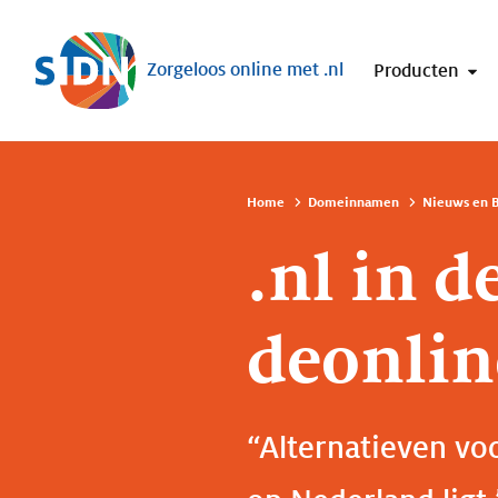
Sla navigatie over
Zorgeloos online met .nl
Producten
Home
Domeinnamen
Nieuws en B
.nl in d
deonlin
“Alternatieven vo