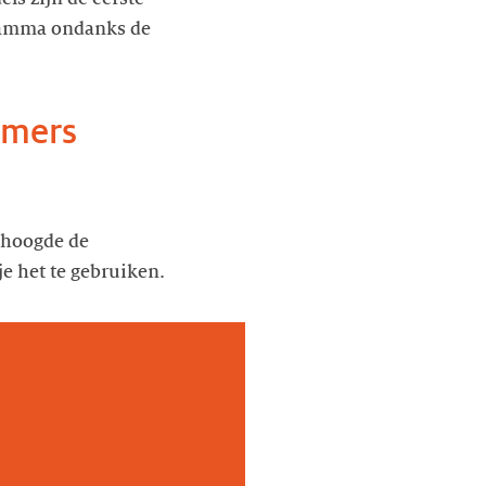
gramma ondanks de
emers
erhoogde de