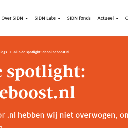
Over SIDN
SIDN Labs
SIDN fonds
Actueel
C
logs
.nl in de spotlight: deonlineboost.nl
e spotlight:
eboost.nl
or .nl hebben wij niet overwogen, o