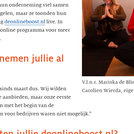
 hun onderneming viel samen
gelen, maar ze toonden hun
ng
deonlineboost.nl
live. In
 online programma voor meer
nemen jullie al
V.l.n.r. Mariska de Bl
sinds maart dus. Wij wilden
Carolien Wierda, eige
e aanbieden, maar onze eerste
en met het begin van de
n voor bedrijven waren niet mogelijk.”
en jullie deonlineboost.nl?