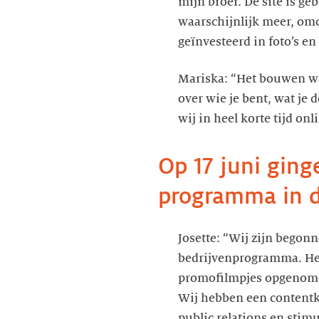
mijn broer. De site is g
waarschijnlijk meer, omd
Mariska: “Het bouwen wa
over wie je bent, wat je
wij in heel korte tijd on
Op 17 juni ginge
programma in 
Josette: “Wij zijn begon
bedrijvenprogramma. Het
promofilmpjes opgenomen
Wij hebben een contentk
public relations en sti