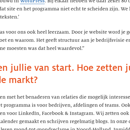
ebouwd in
WordPress
. Bij elkaar hebben we daar zeker 80
at site en het programma niet echt te scheiden zijn. We
s voor ons ook heel leerzaam. Door je website word je
 doet en waarom. Het geeft structuur aan je bedrijfsvisie
line moesten was dat heel waardevol.”
n jullie van start. Hoe zetten j
de markt?
nen met het benaderen van relaties die mogelijk interess
 programma is voor bedrijven, afdelingen of teams. Oo
 voor LinkedIn, Facebook & Instagram. Wij zetten ook 
alender gemaakt en schrijven regelmatig blogs. In onze
muleren mond-tot-mondreclame in Noord-Holland. Inmidde