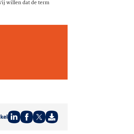
ij willen dat de term
ikel
Deel
Deel
Deel