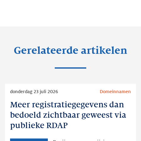
Gerelateerde artikelen
Lees
donderdag 23 juli 2026
Domeinnamen
meer
Meer registratiegegevens dan
Meer
registratiegegevens
bedoeld zichtbaar geweest via
dan
publieke RDAP
bedoeld
zichtbaar