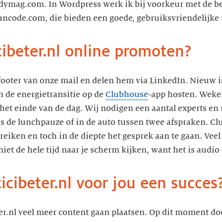
adymag.com. In Wordpress werk ik bij voorkeur met de b
ncode.com, die bieden een goede, gebruiksvriendelijke
cibeter.nl online promoten?
e footer van onze mail en delen hem via LinkedIn. Nieuw 
n de energietransitie op de
Clubhouse
-app hosten. Wekel
het einde van de dag. Wij nodigen een aantal experts en 
ns de lunchpauze of in de auto tussen twee afspraken. C
iken en toch in de diepte het gesprek aan te gaan. Veel 
iet de hele tijd naar je scherm kijken, want het is audio 
icibeter.nl voor jou een succes
ter.nl veel meer content gaan plaatsen. Op dit moment doe