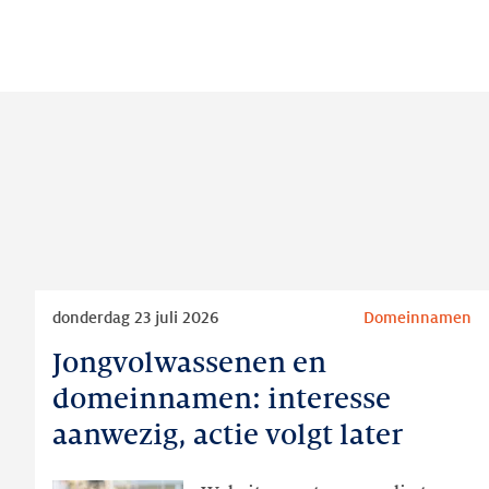
Lees
donderdag 23 juli 2026
Domeinnamen
meer
Jongvolwassenen en
Jongvolwassenen
en
domeinnamen: interesse
domeinnamen:
aanwezig, actie volgt later
interesse
aanwezig,