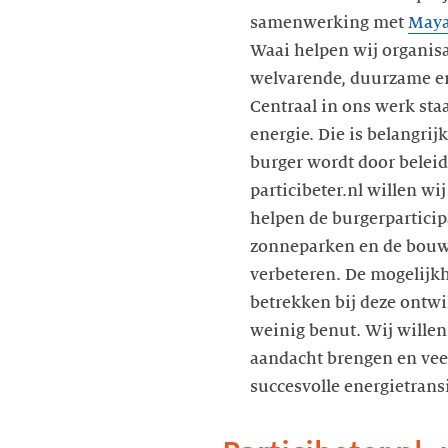
samenwerking met
Maya
Waai helpen wij organisa
welvarende, duurzame en
Centraal in ons werk sta
energie. Die is belangrij
burger wordt door belei
particibeter.nl willen wi
helpen de burgerparticipa
zonneparken en de bouw
verbeteren. De mogelijk
betrekken bij deze ontw
weinig benut. Wij wille
aandacht brengen en veel
succesvolle energietransi