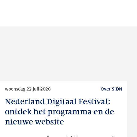
op:
op:
op:
LinkedIn
Facebook
Twitter
Lees
woensdag 22 juli 2026
Over SIDN
meer
Nederland Digitaal Festival:
Nederland
Digitaal
ontdek het programma en de
Festival:
nieuwe website
ontdek
het