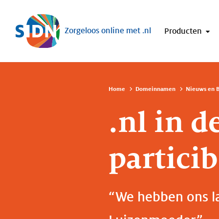
Sla navigatie over
Zorgeloos online met .nl
Producten
Home
Domeinnamen
Nieuws en B
.nl in d
particib
“We hebben ons la