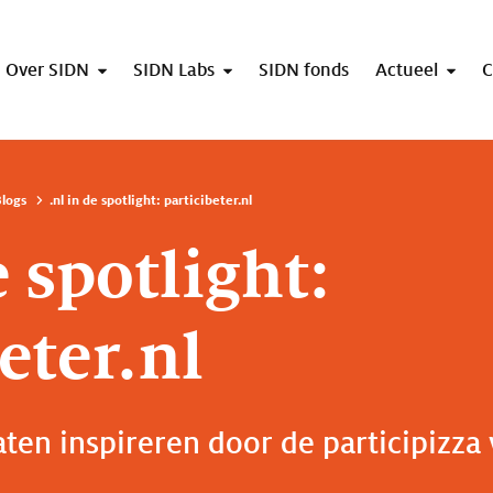
Over SIDN
SIDN Labs
SIDN fonds
Actueel
C
logs
.nl in de spotlight: particibeter.nl
e spotlight:
eter.nl
ten inspireren door de participizza