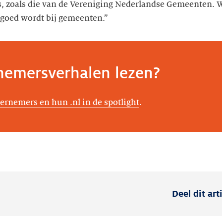
s, zoals die van de Vereniging Nederlandse Gemeenten. W
ngoed wordt bij gemeenten.”
emersverhalen lezen?
ernemers en hun .nl in de spotlight
.
Deel dit art