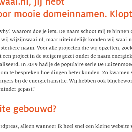
waai.nl, jij hebt
oor mooie domeinnamen. Klopt
‘why’. Waarom doe je iets. De naam schoot mij te binnen 
wij wijzijnwaai.nl, maar uiteindelijk konden wij waai.nl
n sterkere naam. Voor alle projecten die wij opzetten, zo
 een project in de steigers gezet onder de naam energiek
ealiseerd. In 2019 had je de populaire serie De Luizenmoe
a’ om te bespreken hoe dingen beter konden. Zo kwamen w
burgers bij de energietransitie. Wij hebben ook blijebew
minder gepast.“
site gebouwd?
dpress, alleen wanneer ik heel snel een kleine website