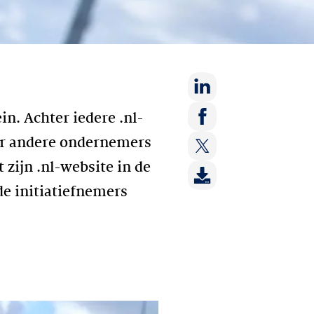
Deel
n. Achter iedere .nl-
op:
Deel
ar andere ondernemers
LinkedIn
op:
zijn .nl-website in de
Deel
Facebook
op:
e initiatiefnemers
Twitter