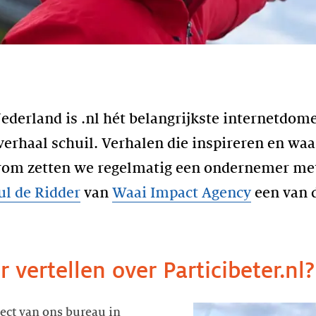
derland is .nl hét belangrijkste internetdomei
erhaal schuil. Verhalen die inspireren en wa
om zetten we regelmatig een ondernemer met 
ul de Ridder
van
Waai Impact Agency
een van d
 vertellen over Particibeter.nl?
ject van ons bureau in