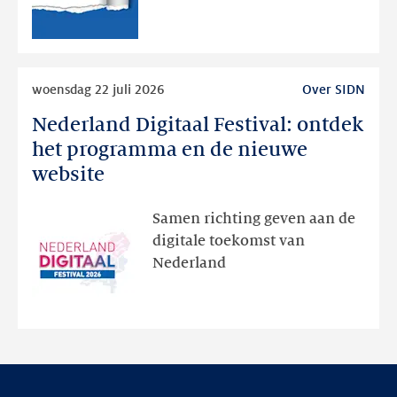
publieke
RDAP
Lees
woensdag 22 juli 2026
Over SIDN
meer
Nederland Digitaal Festival: ontdek
Nederland
Digitaal
het programma en de nieuwe
Festival:
website
ontdek
het
Samen richting geven aan de
programma
digitale toekomst van
en
Nederland
de
nieuwe
website