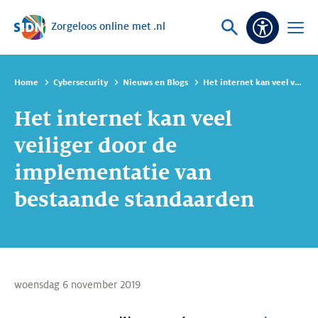
Zorgeloos online met .nl
Sla navigatie over
Vraag
Open
Toeganke
of
menu
zoek
Home
Cybersecurity
Nieuws en Blogs
Het internet kan veel veiliger door de implementatie van bestaande standaarden
Het internet kan veel
veiliger door de
implementatie van
bestaande standaarden
woensdag 6 november 2019