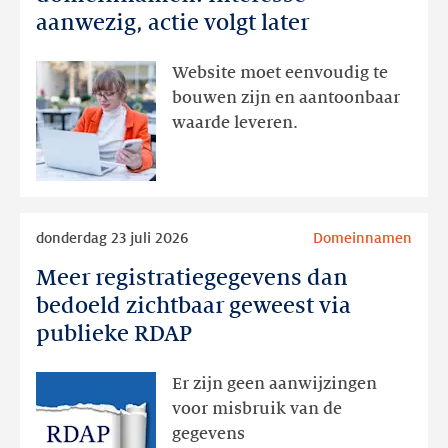
domeinnamen:
aanwezig, actie volgt later
interesse
aanwezig,
Website moet eenvoudig te
actie
bouwen zijn en aantoonbaar
volgt
waarde leveren.
later
Lees
donderdag 23 juli 2026
Domeinnamen
meer
Meer registratiegegevens dan
Meer
registratiegegevens
bedoeld zichtbaar geweest via
dan
publieke RDAP
bedoeld
zichtbaar
Er zijn geen aanwijzingen
geweest
voor misbruik van de
via
gegevens