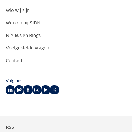
Wie wij zijn
Werken bij SIDN
Nieuws en Blogs
Veelgestelde vragen
Contact
Volg ons
Volg
Volg
Volg
Volg
Volg
Volg
ons
ons
ons
ons
ons
ons
op
op
op
op
op
op
LinkedIn
Mastodon
Facebook
Instagram
Youtube
Twitter
RSS