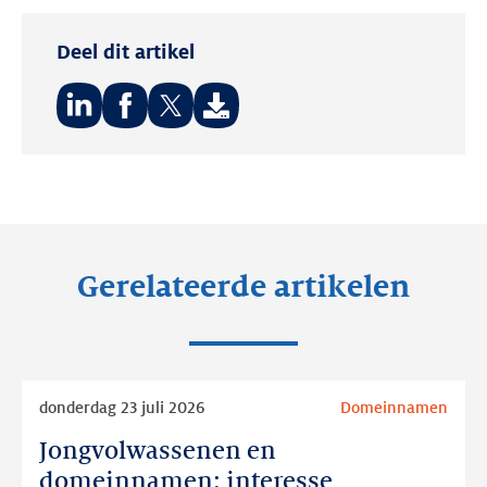
Deel dit artikel
Deel
Deel
Deel
op:
op:
op:
LinkedIn
Facebook
Twitter
Gerelateerde artikelen
Lees
donderdag 23 juli 2026
Domeinnamen
meer
Jongvolwassenen en
Jongvolwassenen
en
domeinnamen: interesse