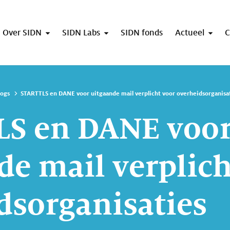
Over SIDN
SIDN Labs
SIDN fonds
Actueel
C
logs
STARTTLS en DANE voor uitgaande mail verplicht voor overheidsorganisa
LS en DANE voo
de mail verplich
dsorganisaties