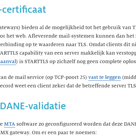
certificaat
teways) bieden al de mogelijkheid tot het gebruik van TL
or het web. Afleverende mail-systemen kunnen dan h
binding op te waarderen naar TLS. Omdat clients dit nie
ARTTLS capability van een server makkelijk kan verstopp
aanval
) is STARTTLS op zichzelf nog geen complete oplos
van de mail service (op TCP-poort 25)
vast te leggen
(midd
cord weet een client zeker dat de betreffende server TL
DANE-validatie
de
MTA
software zo geconfigureerd worden dat deze DANE
en MX gateway. Om er een paar te noemen: