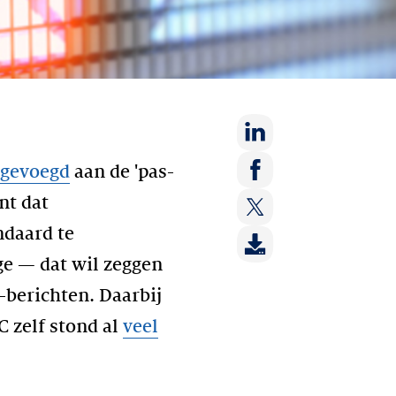
Deel
egevoegd
aan de 'pas-
op:
Deel
nt dat
LinkedIn
op:
ndaard te
Deel
Facebook
op:
ge — dat wil zeggen
Twitter
-berichten. Daarbij
C zelf stond al
veel