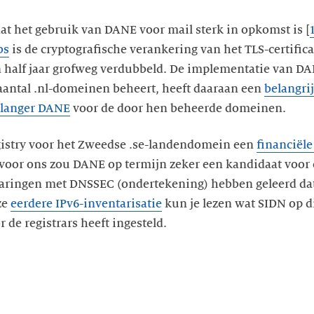
t het gebruik van DANE voor mail sterk in opkomst is [
bs
is de cryptografische verankering van het TLS-certific
n half jaar grofweg verdubbeld. De implementatie van D
aantal .nl-domeinen beheert, heeft daaraan een
belangri
 langer DANE
voor de door hen beheerde domeinen.
gistry voor het Zweedse .se-landendomein een
financiële
 voor ons zou DANE op termijn zeker een kandidaat voor 
varingen met DNSSEC (ondertekening) hebben geleerd dat
ze
eerdere IPv6-inventarisatie
kun je lezen wat SIDN op 
 de registrars heeft ingesteld.