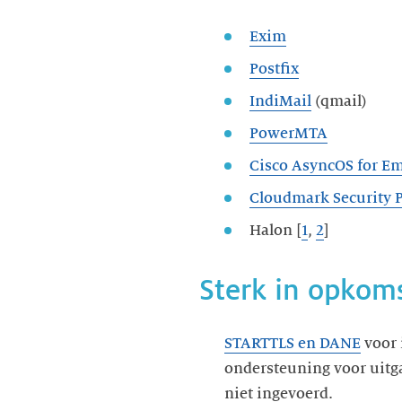
Exim
Postfix
IndiMail
(qmail)
PowerMTA
Cisco AsyncOS for Em
Cloudmark Security P
Halon [
1
,
2
]
Sterk in opkom
STARTTLS en DANE
voor
ondersteuning voor uitga
niet ingevoerd.