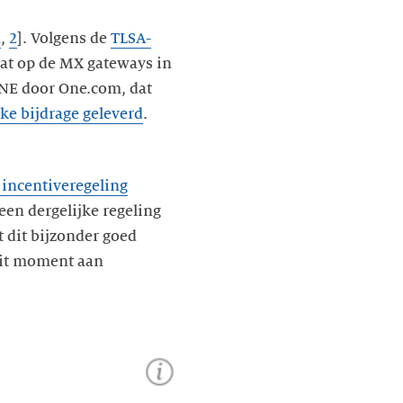
1
,
2
]. Volgens de
TLSA-
aat op de MX gateways in
ANE door One.com, dat
jke bijdrage geleverd
.
 incentiveregeling
een dergelijke regeling
 dit bijzonder goed
dit moment aan