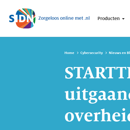
Sla navigatie over
Zorgeloos online met .nl
Producten
Home
Cybersecurity
Nieuws en B
STARTT
uitgaan
overhei