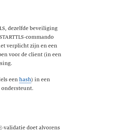
S, dezelfde beveiliging
et STARTTLS-commando
t verplicht zijn en een
en voor de client (in een
sing.
els een
hash
) in een
S ondersteunt.
-validatie doet alvorens