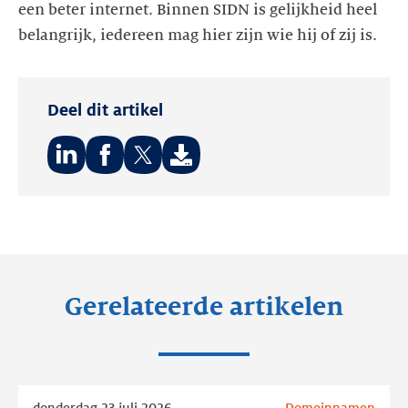
een beter internet. Binnen SIDN is gelijkheid heel
belangrijk, iedereen mag hier zijn wie hij of zij is.
Deel dit artikel
Deel
Deel
Deel
op:
op:
op:
LinkedIn
Facebook
Twitter
Gerelateerde artikelen
Lees
donderdag 23 juli 2026
Domeinnamen