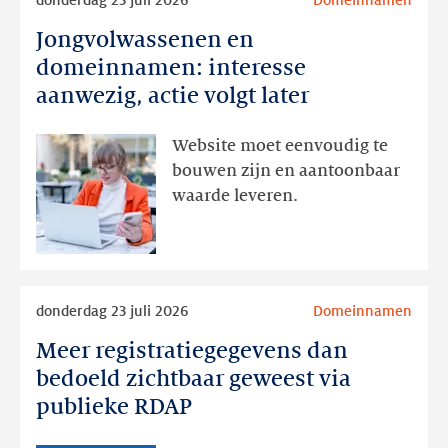
meer
Jongvolwassenen en
Jongvolwassenen
en
domeinnamen: interesse
domeinnamen:
aanwezig, actie volgt later
interesse
aanwezig,
Website moet eenvoudig te
actie
bouwen zijn en aantoonbaar
volgt
waarde leveren.
later
Lees
donderdag 23 juli 2026
Domeinnamen
meer
Meer registratiegegevens dan
Meer
registratiegegevens
bedoeld zichtbaar geweest via
dan
publieke RDAP
bedoeld
zichtbaar