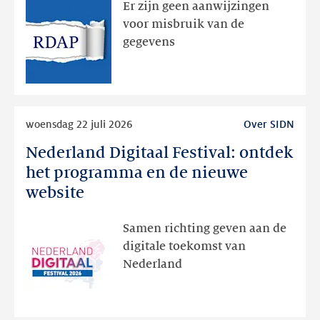
Er zijn geen aanwijzingen
geweest
voor misbruik van de
via
gegevens
publieke
RDAP
Lees
woensdag 22 juli 2026
Over SIDN
meer
Nederland Digitaal Festival: ontdek
Nederland
Digitaal
het programma en de nieuwe
Festival:
website
ontdek
het
Samen richting geven aan de
programma
digitale toekomst van
en
Nederland
de
nieuwe
website