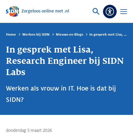
Zorgeloos online met .nl
Sla navigatie over
Vraag
Open
Toeganke
of
menu
zoek
Home
Werken bij SIDN
Nieuws en Blogs
In gesprek met Lisa, Research Engineer bij SIDN Labs
In gesprek met Lisa,
Research Engineer bij SIDN
Labs
Werken als vrouw in IT. Hoe is dat bij
SIDN?
donderdag 5 maart 2026