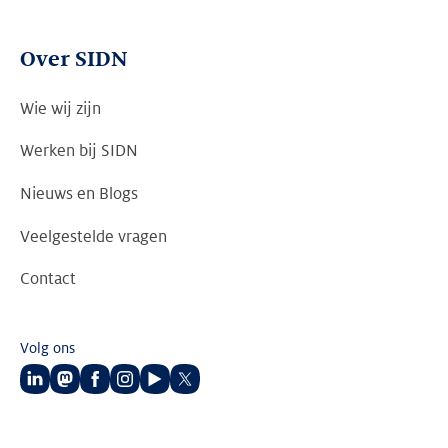
Over SIDN
Wie wij zijn
Werken bij SIDN
Nieuws en Blogs
Veelgestelde vragen
Contact
Volg ons
Volg
Volg
Volg
Volg
Volg
Volg
ons
ons
ons
ons
ons
ons