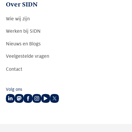
Over SIDN
Wie wij zijn
Werken bij SIDN
Nieuws en Blogs
Veelgestelde vragen
Contact
Volg ons
Volg
Volg
Volg
Volg
Volg
Volg
ons
ons
ons
ons
ons
ons
op
op
op
op
op
op
LinkedIn
Mastodon
Facebook
Instagram
Youtube
Twitter