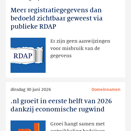
meer
Meer registratiegegevens dan
Meer
registratiegegevens
bedoeld zichtbaar geweest via
dan
publieke RDAP
bedoeld
zichtbaar
Er zijn geen aanwijzingen
geweest
voor misbruik van de
via
gegevens
publieke
RDAP
Lees
dinsdag 30 juni 2026
Domeinnamen
meer
.nl groeit in eerste helft van 2026
.nl
groeit
dankzij economische rugwind
in
eerste
Groei hangt samen met
helft