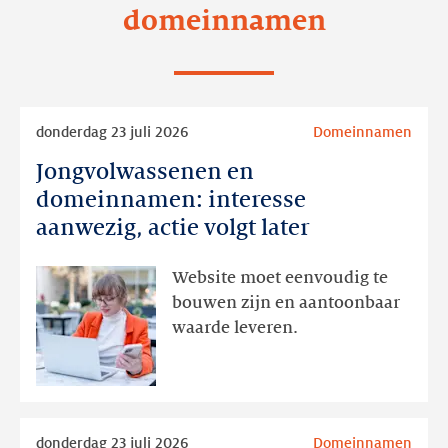
domeinnamen
Lees
donderdag 23 juli 2026
Domeinnamen
meer
Jongvolwassenen en
Jongvolwassenen
en
domeinnamen: interesse
domeinnamen:
aanwezig, actie volgt later
interesse
aanwezig,
Website moet eenvoudig te
actie
bouwen zijn en aantoonbaar
volgt
waarde leveren.
later
Lees
donderdag 23 juli 2026
Domeinnamen