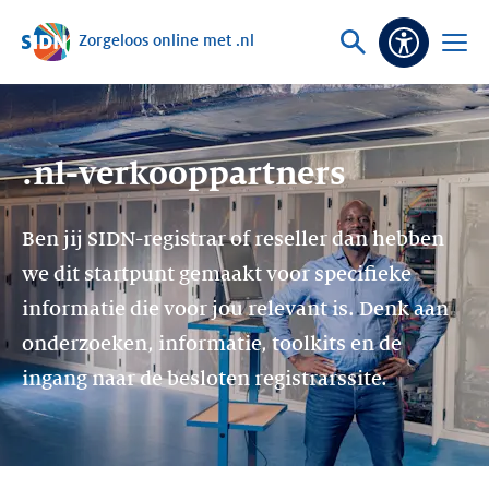
Zorgeloos online met .nl
Sla navigatie over
Vraag
Open
Toeganke
of
menu
zoek
.nl-verkooppartners
Ben jij SIDN-registrar of reseller dan hebben
we dit startpunt gemaakt voor specifieke
informatie die voor jou relevant is. Denk aan
onderzoeken, informatie, toolkits en de
ingang naar de besloten registrarssite.