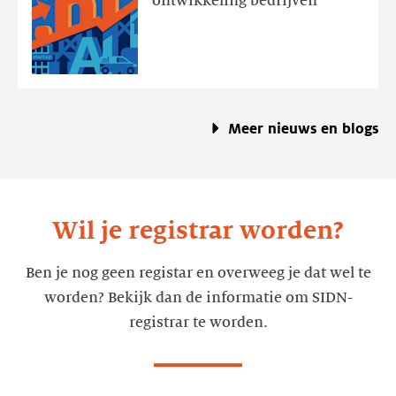
ontwikkeling bedrijven
van
2026
dankzij
economische
rugwind
Meer nieuws en blogs
Wil je registrar worden?
Ben je nog geen registar en overweeg je dat wel te
worden? Bekijk dan de informatie om SIDN-
registrar te worden.