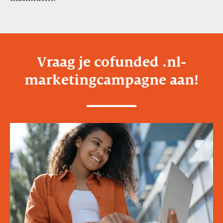
Vraag je cofunded .nl-
marketingcampagne aan!