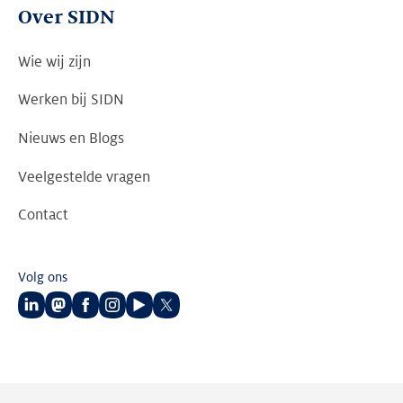
Over SIDN
Wie wij zijn
Werken bij SIDN
Nieuws en Blogs
Veelgestelde vragen
Contact
Volg ons
Volg
Volg
Volg
Volg
Volg
Volg
ons
ons
ons
ons
ons
ons
op
op
op
op
op
op
LinkedIn
Mastodon
Facebook
Instagram
Youtube
Twitter