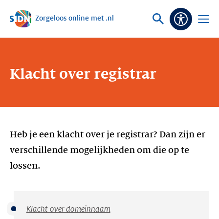
Zorgeloos online met .nl
Sla navigatie over
Vraag
Open
Toeganke
of
menu
zoek
Klacht over registrar
Heb je een klacht over je registrar? Dan zijn er
verschillende mogelijkheden om die op te
lossen.
Klacht over domeinnaam