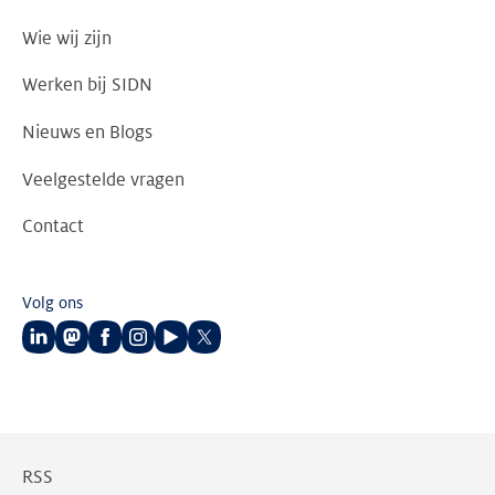
Wie wij zijn
Werken bij SIDN
Nieuws en Blogs
Veelgestelde vragen
Contact
Volg ons
Volg
Volg
Volg
Volg
Volg
Volg
ons
ons
ons
ons
ons
ons
op
op
op
op
op
op
LinkedIn
Mastodon
Facebook
Instagram
Youtube
Twitter
RSS