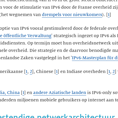
 voor de stimulatie van IPv6 door de Franse overheid zi
(het wegnemen van
drempels voor nieuwkomers
). [
1
]
optie van IPv6 vooral gestimuleerd door de federale overh
ie öffentliche Verwaltung
' strategisch ingezet op IPv6 a
eidsdiensten. Op termijn moet hun overheidsnetwerk uit
ele overheid. Die strategie en de daarvoor benodigde ma
enlandse Zaken vastgelegd in het '
IPv6-Masterplan für 
merikaanse [
1
,
2
], Chinese [
1
] en Indiase overheden [
1
,
2
]
dia, China
[
1
] en
andere Aziatische landen
is IPv6-only s
onderden miljoenen mobiele gebruikers op internet aan t
stendige netwerkarchitectuur