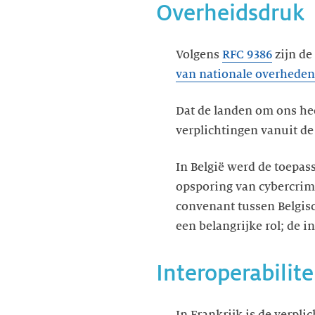
Overheidsdruk
Volgens
RFC 9386
zijn de
van nationale overheden
Dat de landen om ons hee
verplichtingen vanuit de
In België werd de toepas
opsporing van cybercrimi
convenant tussen Belgisc
een belangrijke rol; de 
Interoperabilit
In Frankrijk is de verpli