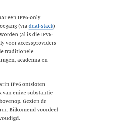
aar een IPv6-only
toegang (via
dual-stack
)
worden (al is die IPv6-
ly voor accessproviders
de traditionele
mingen, academia en
arin IPv6 ontsloten
 van enige substantie
arbovenop. Gezien de
tuur. Bijkomend voordeel
nvoudigd.