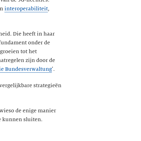
jn
interoperabiliteit
,
eid. Die heeft in haar
ls fundament onder de
groeien tot het
atregelen zijn door de
die Bundesverwaltung
'.
 vergelijkbare strategieën
owieso de enige manier
e kunnen sluiten.