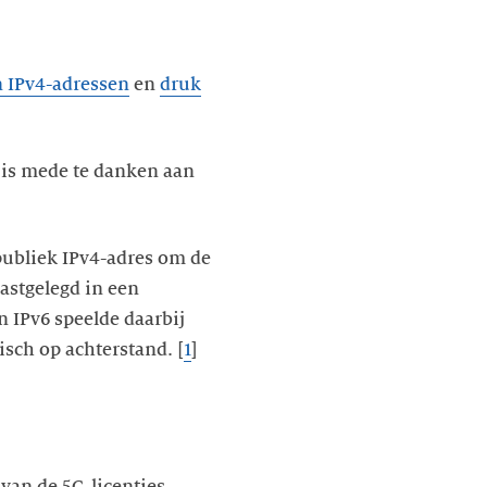
n IPv4-adressen
en
druk
, is mede te danken aan
publiek IPv4-adres om de
astgelegd in een
 IPv6 speelde daarbij
sch op achterstand. [
1
]
van de 5G-licenties.