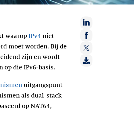
Deel
kt waarop
IPv4
niet
op:
Deel
erd moet worden. Bij de
LinkedIn
op:
idend zijn en wordt
Deel
Facebook
op:
 op die IPv6-basis.
Twitter
anismen
uitgangspunt
ismen als dual-stack
aseerd op NAT64,