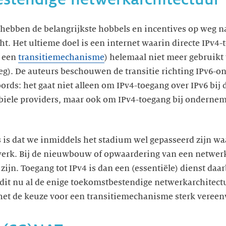
hebben de belangrijkste hobbels en incentives op weg n
ht. Het ultieme doel is een internet waarin directe IPv4-
a een
transitiemechanisme
) helemaal niet meer gebruikt 
g). De auteurs beschouwen de transitie richting IPv6-on
ords: het gaat niet alleen om IPv4-toegang over IPv6 bij 
biele providers, maar ook om IPv4-toegang bij onderne
es is dat we inmiddels het stadium wel gepasseerd zijn wa
werk. Bij de nieuwbouw of opwaardering van een netwerk
zijn. Toegang tot IPv4 is dan een (essentiële) dienst da
s dit nu al de enige toekomstbestendige netwerkarchitec
t het de keuze voor een transitiemechanisme sterk veree