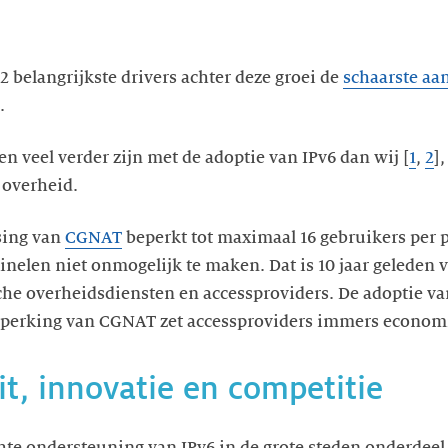
 2 belangrijkste drivers achter deze groei de
schaarste aa
.
n veel verder zijn met de adoptie van IPv6 dan wij [
1
,
2
]
 overheid.
sing van
CGNAT
beperkt tot maximaal 16 gebruikers per 
nelen niet onmogelijk te maken. Dat is 10 jaar geleden v
he overheidsdiensten en accessproviders. De adoptie van
inperking van CGNAT zet accessproviders immers economi
eit, innovatie en competitie
chte ondersteuning van IPv6 in de grote steden onderdeel 