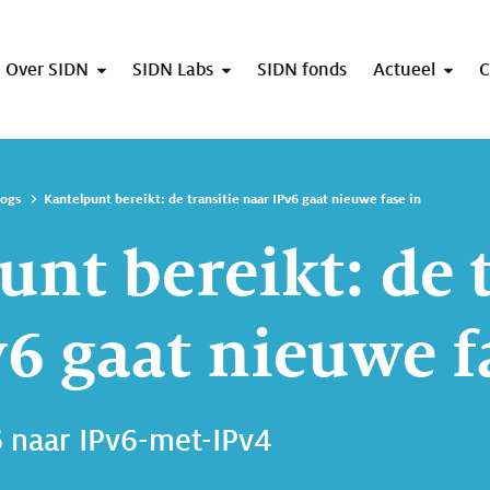
Over SIDN
SIDN Labs
SIDN fonds
Actueel
C
logs
Kantelpunt bereikt: de transitie naar IPv6 gaat nieuwe fase in
nt bereikt: de 
v6 gaat nieuwe f
 naar IPv6-met-IPv4