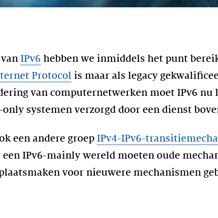
 van
IPv6
hebben we inmiddels het punt berei
ternet Protocol
is maar als legacy gekwalifice
ring van computernetwerken moet IPv6 nu le
4-only systemen verzorgd door een dienst boven
ook een andere groep
IPv4-IPv6-t
ransitiemech
 een IPv6-mainly wereld moeten oude mechan
plaatsmaken voor nieuwere mechanismen geb