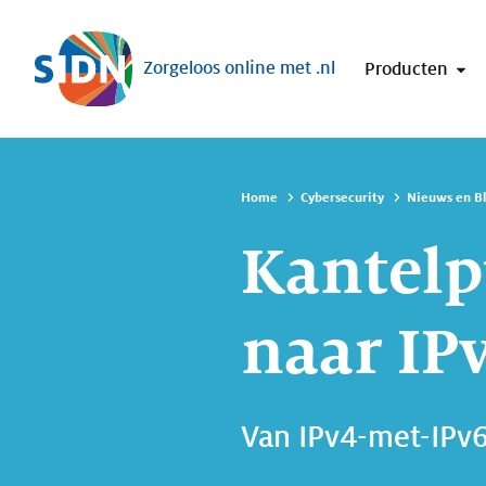
Sla navigatie over
Zorgeloos online met .nl
Producten
Home
Cybersecurity
Nieuws en B
Kantelpu
naar IP
Van IPv4-met-IPv6