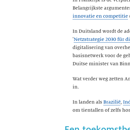
Belangrijkste argumenten
innovatie en competitie
In Duitsland wordt de ad
'
Netzstrategie 2030 für d
digitalisering van overh
basisnetwerk voor de geh
Duitse minister van Binn
Wat verder weg zetten A
in.
In landen als
Brazilië
,
In
om tientallen of zelfs h
Een toekomstbe