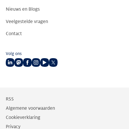
Nieuws en Blogs
Veelgestelde vragen
Contact
Volg ons
Volg
Volg
Volg
Volg
Volg
Volg
ons
ons
ons
ons
ons
ons
op
op
op
op
op
op
LinkedIn
Mastodon
Facebook
Instagram
Youtube
Twitter
RSS
Algemene voorwaarden
Cookieverklaring
Privacy