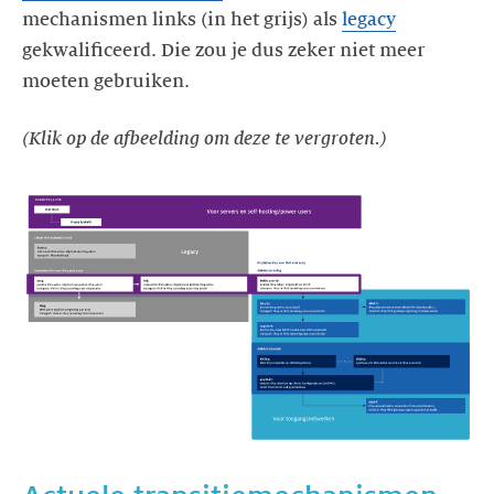
mechanismen links (in het grijs) als
legacy
gekwalificeerd. Die zou je dus zeker niet meer
moeten gebruiken.
(Klik op de afbeelding om deze te vergroten.)
https://images.ctfassets.net/yj8364fopk6s/2M9cLWIjy8a9zQWWw