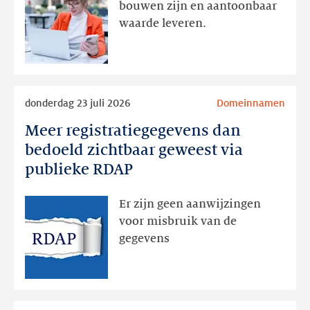
bouwen zijn en aantoonbaar
volgt
waarde leveren.
later
Lees
donderdag 23 juli 2026
Domeinnamen
meer
Meer registratiegegevens dan
Meer
registratiegegevens
bedoeld zichtbaar geweest via
dan
publieke RDAP
bedoeld
zichtbaar
Er zijn geen aanwijzingen
geweest
voor misbruik van de
via
gegevens
publieke
RDAP
Lees