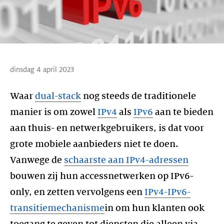
dinsdag 4 april 2023
Waar
dual-stack
nog steeds de traditionele
manier is om zowel
IPv4
als
IPv6
aan te bieden
aan thuis- en netwerkgebruikers, is dat voor
grote mobiele aanbieders niet te doen.
Vanwege de
schaarste aan IPv4-adressen
bouwen zij hun accessnetwerken op IPv6-
only, en zetten vervolgens een
IPv4-IPv6-
transitiemechanisme
in om hun klanten ook
toegang te geven tot diensten die alleen via