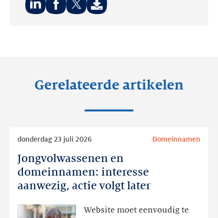
Deel
Deel
Deel
op:
op:
op:
LinkedIn
Facebook
Twitter
Gerelateerde artikelen
Lees
donderdag 23 juli 2026
Domeinnamen
meer
Jongvolwassenen en
Jongvolwassenen
en
domeinnamen: interesse
domeinnamen:
aanwezig, actie volgt later
interesse
aanwezig,
Website moet eenvoudig te
actie