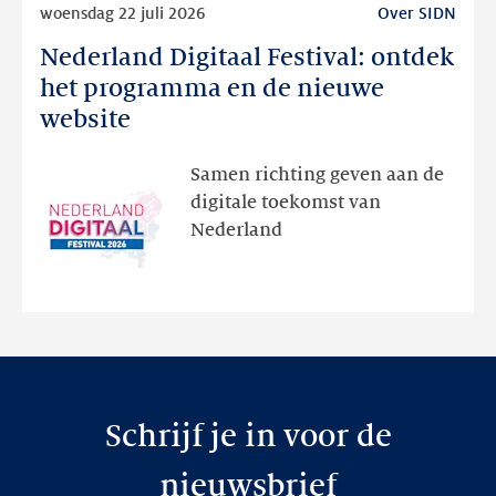
woensdag 22 juli 2026
Over SIDN
meer
Nederland Digitaal Festival: ontdek
Nederland
Digitaal
het programma en de nieuwe
Festival:
website
ontdek
het
Samen richting geven aan de
programma
digitale toekomst van
en
Nederland
de
nieuwe
website
Schrijf je in voor de
nieuwsbrief