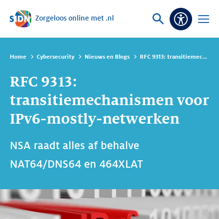
Zorgeloos online met .nl
Sla navigatie over
Vraag
Open
Toeganke
of
menu
zoek
Home
Cybersecurity
Nieuws en Blogs
RFC 9313: transitiemechanismen voor IPv6-mostly-netwerken
RFC 9313:
transitiemechanismen voor
IPv6-mostly-netwerken
NSA raadt alles af behalve
NAT64/DNS64 en 464XLAT