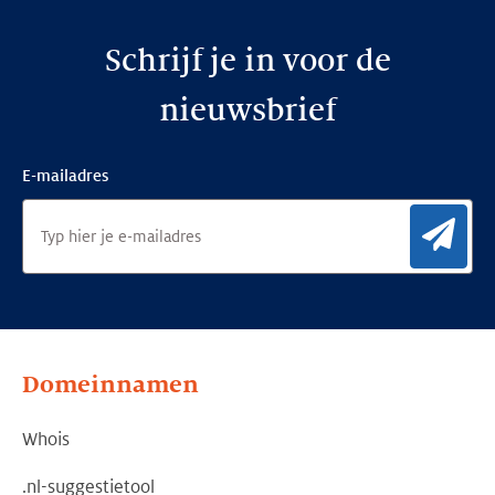
Schrijf je in voor de
nieuwsbrief
E-mailadres
Aan
Domeinnamen
Whois
.nl-suggestietool