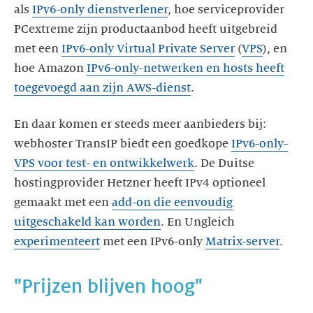
als
IPv6-only dienstverlener
, hoe serviceprovider
PCextreme zijn productaanbod heeft uitgebreid
met een
IPv6-only Virtual Private Server
(
VPS
), en
hoe Amazon
IPv6-only-netwerken en hosts heeft
toegevoegd aan zijn AWS-dienst
.
En daar komen er steeds meer aanbieders bij:
webhoster TransIP biedt een goedkope
IPv6-only-
VPS voor test- en ontwikkelwerk
. De Duitse
hostingprovider Hetzner heeft IPv4 optioneel
gemaakt met een
add-on die eenvoudig
uitgeschakeld kan worden
. En Ungleich
experimenteert
met een IPv6-only
Matrix-server
.
"Prijzen blijven hoog"