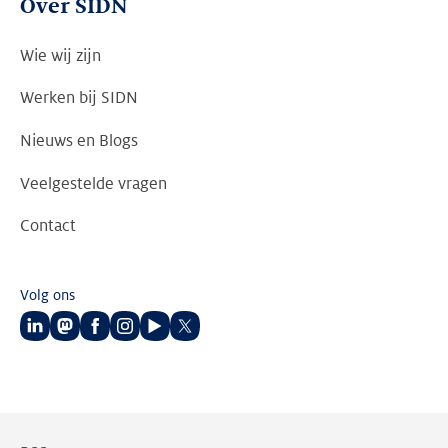
Over SIDN
Wie wij zijn
Werken bij SIDN
Nieuws en Blogs
Veelgestelde vragen
Contact
Volg ons
Volg
Volg
Volg
Volg
Volg
Volg
ons
ons
ons
ons
ons
ons
op
op
op
op
op
op
LinkedIn
Mastodon
Facebook
Instagram
Youtube
Twitter