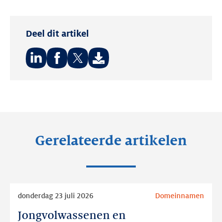
Deel dit artikel
Deel
Deel
Deel
op:
op:
op:
LinkedIn
Facebook
Twitter
Gerelateerde artikelen
Lees
donderdag 23 juli 2026
Domeinnamen
meer
Jongvolwassenen en
Jongvolwassenen