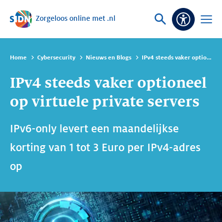
Zorgeloos online met .nl
Sla navigatie over
Vraag
Open
Toeganke
of
menu
zoek
Home
Cybersecurity
Nieuws en Blogs
IPv4 steeds vaker optioneel op virtuele private servers
IPv4 steeds vaker optioneel
op virtuele private servers
IPv6-only levert een maandelijkse
korting van 1 tot 3 Euro per IPv4-adres
op