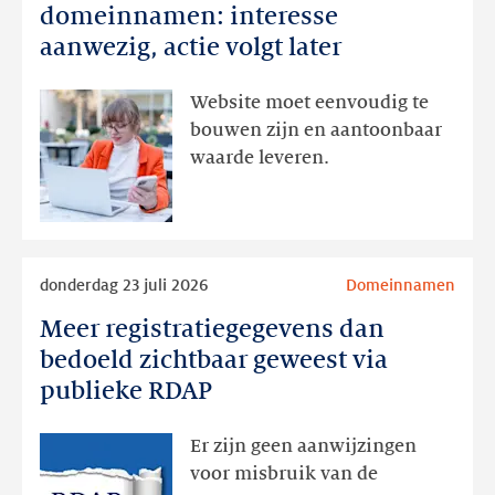
en
domeinnamen: interesse
domeinnamen:
aanwezig, actie volgt later
interesse
aanwezig,
Website moet eenvoudig te
actie
bouwen zijn en aantoonbaar
volgt
waarde leveren.
later
Lees
donderdag 23 juli 2026
Domeinnamen
meer
Meer registratiegegevens dan
Meer
registratiegegevens
bedoeld zichtbaar geweest via
dan
publieke RDAP
bedoeld
zichtbaar
Er zijn geen aanwijzingen
geweest
voor misbruik van de
via