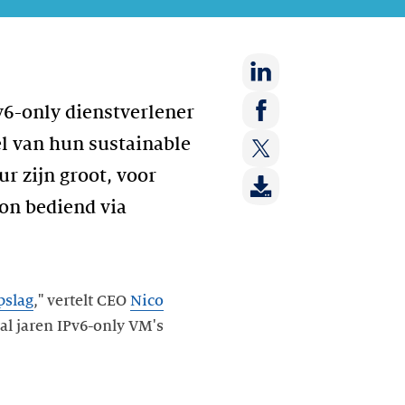
Deel
Pv6-only dienstverlener
op:
Deel
el van hun sustainable
LinkedIn
op:
r zijn groot, voor
Deel
Facebook
op:
on bediend via
Twitter
pslag
," vertelt CEO
Nico
al jaren IPv6-only VM's