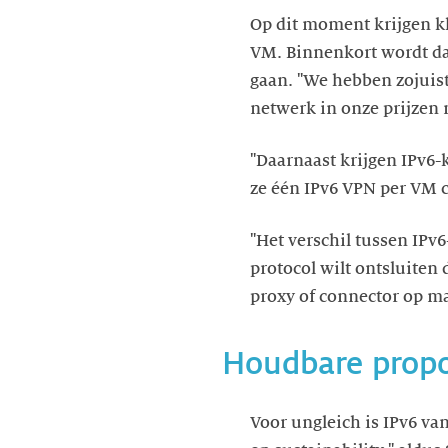
Op dit moment krijgen kl
VM. Binnenkort wordt da
gaan. "We hebben zojuis
netwerk in onze prijzen 
"Daarnaast krijgen IPv6-k
ze één IPv6 VPN per VM ca
"Het verschil tussen IPv6
protocol wilt ontsluite
proxy of connector op ma
Houdbare propo
Voor ungleich is IPv6 van