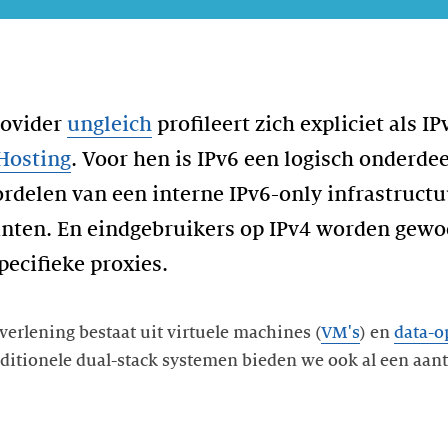
rovider
un
gleich
profileert zich expliciet als I
Hosting
. Voor hen is IPv6 een logisch onderde
rdelen van een interne IPv6-only infrastructuu
anten. En eindgebruikers op IPv4 worden gewo
pecifieke proxies.
verlening bestaat uit virtuele machines (
VM's
) en
data-o
raditionele dual-stack systemen bieden we ook al een aant