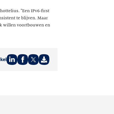
ottelius. "Een IPv6-first
sistent te blijven. Maar
ck willen voortbouwen en
ikel
Deel
Deel
Deel
op:
op:
op:
LinkedIn
Facebook
Twitter