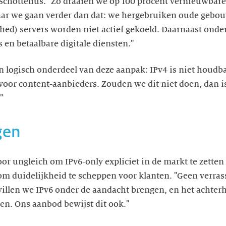
s Schottelius. "Zo draaien we op 100 procent vernieuwbare
ar we gaan verder dan dat: we hergebruiken oude gebo
shed) servers worden niet actief gekoeld. Daarnaast ond
en betaalbare digitale diensten."
n logisch onderdeel van deze aanpak: IPv4 is niet houdbaa
 voor content-aanbieders. Zouden we dit niet doen, dan is
"
gen
oor ungleich om IPv6-only expliciet in de markt te zetten
om duidelijkheid te scheppen voor klanten. "Geen verra
willen we IPv6 onder de aandacht brengen, en het achterh
en. Ons aanbod bewijst dit ook."