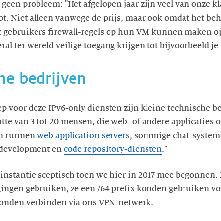
t geen probleem: "Het afgelopen jaar zijn veel van onze k
pt. Niet alleen vanwege de prijs, maar ook omdat het beh
at gebruikers firewall-regels op hun VM kunnen maken o
eral ter wereld veilige toegang krijgen tot bijvoorbeeld je
he bedrijven
ep voor deze IPv6-only diensten zijn kleine technische be
otte van 3 tot 20 mensen, die web- of andere applicaties 
hen runnen
web application servers
, sommige chat-system
e development en
code repository-diensten
."
 instantie sceptisch toen we hier in 2017 mee begonnen.
gingen gebruiken, ze een /64 prefix konden gebruiken v
konden verbinden via ons VPN-netwerk.