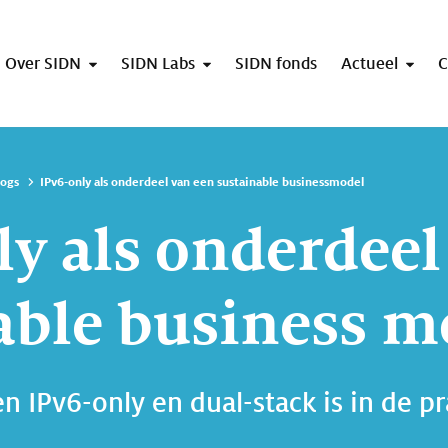
Over SIDN
SIDN Labs
SIDN fonds
Actueel
C
logs
IPv6-only als onderdeel van een sustainable businessmodel
ly als onderdeel
able business m
en IPv6-only en dual-stack is in de p