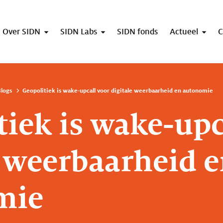
Over SIDN
SIDN Labs
SIDN fonds
Actueel
C
logs
Geopolitiek is wake-upcall voor digitale weerbaarheid en autonomie
tiek is wake-upc
e weerbaarheid 
mie