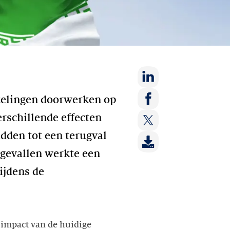
Deel
kelingen doorwerken op
op:
Deel
rschillende effecten
LinkedIn
op:
dden tot een terugval
Deel
Facebook
op:
 gevallen werkte een
Twitter
tijdens de
 impact van de huidige