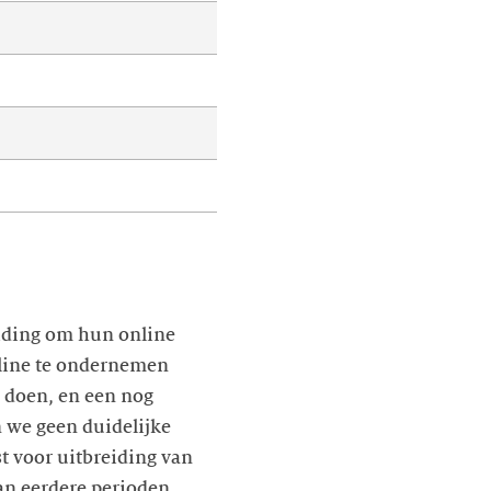
eiding om hun online
nline te ondernemen
n doen, en een nog
n we geen duidelijke
st voor uitbreiding van
van eerdere perioden,