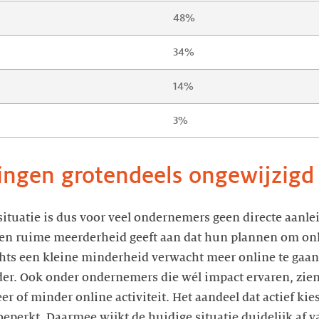
48%
34%
14%
3%
ringen grotendeels ongewijzigd
situatie is dus voor veel ondernemers geen directe aanl
Een ruime meerderheid geeft aan dat hun plannen om o
chts een kleine minderheid verwacht meer online te gaa
der. Ook onder ondernemers die wél impact ervaren, zie
r of minder online activiteit. Het aandeel dat actief kie
t beperkt. Daarmee wijkt de huidige situatie duidelijk af 