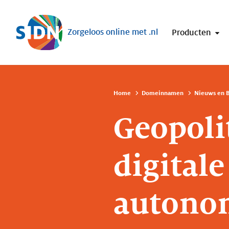
Sla navigatie over
Zorgeloos online met .nl
Producten
Home
Domeinnamen
Nieuws en B
Geopoli
digital
autono