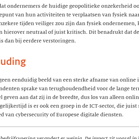
 dat ondernemers de huidige geopolitieke onzekerheid o
punt van hun activiteiten te verplaatsen van fysiek naar 
ekere tijden veiliger zou zijn dan fysiek ondernemen, k
 hierover neutraal of juist kritisch. Dit benadrukt dat d
is dan bij eerdere verstoringen.
ouding
geen eenduidig beeld van een sterke afname van online i
pondenten sprake van terughoudendheid voor de lange t
geven aan dat zij in de breedte, dus los van alleen onlin
lijkertijd is er ook een groep in de ICT-sector, die juis
ed van cybersecurity of Europese digitale diensten.
 bedrijfsvoering verandert er weinig. De impact zit vooral in