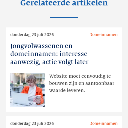
Gerelateerde artikelen
Lees
donderdag 23 juli 2026
Domeinnamen
meer
Jongvolwassenen en
Jongvolwassenen
en
domeinnamen: interesse
domeinnamen:
aanwezig, actie volgt later
interesse
aanwezig,
Website moet eenvoudig te
actie
bouwen zijn en aantoonbaar
volgt
waarde leveren.
later
Lees
donderdag 23 juli 2026
Domeinnamen
meer