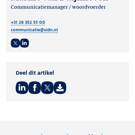
Communicatiemanager / woordvoerder
+31 26 352 55 00
communicatie@sidn.nl
Twitter
LinkedIn
Deel dit artikel
Deel
Deel
Deel
op:
op:
op:
LinkedIn
Facebook
Twitter