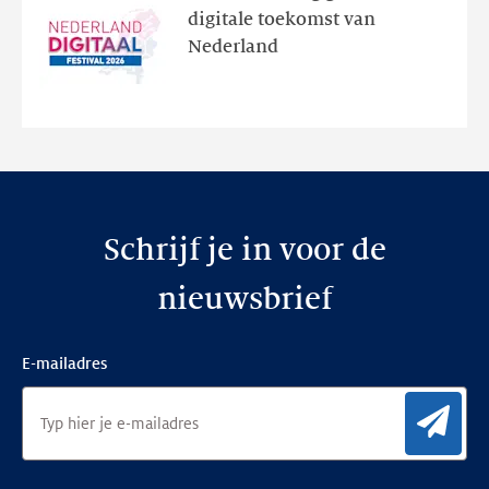
programma
digitale toekomst van
en
Nederland
de
nieuwe
website
Schrijf je in voor de
nieuwsbrief
E-mailadres
Aan