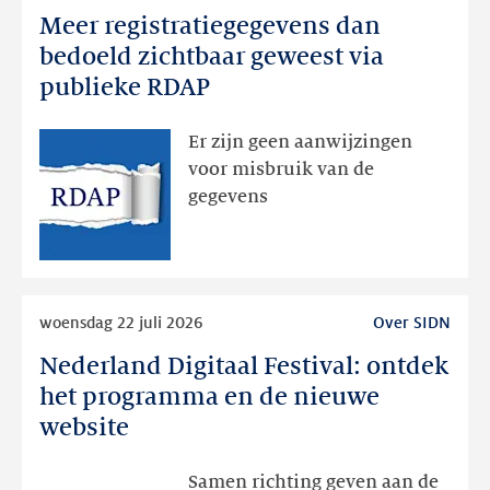
Meer registratiegegevens dan
Meer
registratiegegevens
bedoeld zichtbaar geweest via
dan
publieke RDAP
bedoeld
zichtbaar
Er zijn geen aanwijzingen
geweest
voor misbruik van de
via
gegevens
publieke
RDAP
Lees
woensdag 22 juli 2026
Over SIDN
meer
Nederland Digitaal Festival: ontdek
Nederland
Digitaal
het programma en de nieuwe
Festival:
website
ontdek
het
Samen richting geven aan de