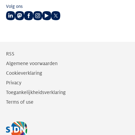
Volg ons
Volg
Volg
Volg
Volg
Volg
Volg
ons
ons
ons
ons
ons
ons
op
op
op
op
op
op
LinkedIn
Mastodon
Facebook
Instagram
Youtube
Twitter
RSS
Algemene voorwaarden
Cookieverklaring
Privacy
Toegankelijkheidsverklaring
Terms of use