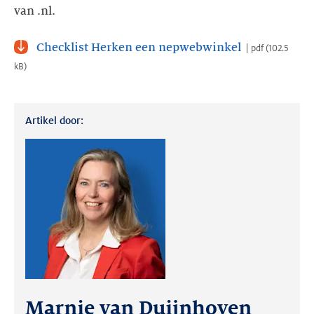
van .nl.
Checklist Herken een nepwebwinkel
pdf
(
102.5
kB
)
Artikel door:
Marnie van Duijnhoven