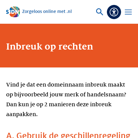
Zorgeloos online met .nl
Sla navigatie over
Vraag
Open
Toeganke
of
menu
zoek
Inbreuk op rechten
Vind je dat een domeinnaam inbreuk maakt
op bijvoorbeeld jouw merk of handelsnaam?
Dan kun je op 2 manieren deze inbreuk
aanpakken.
A. Gebruik de geschillenregeling