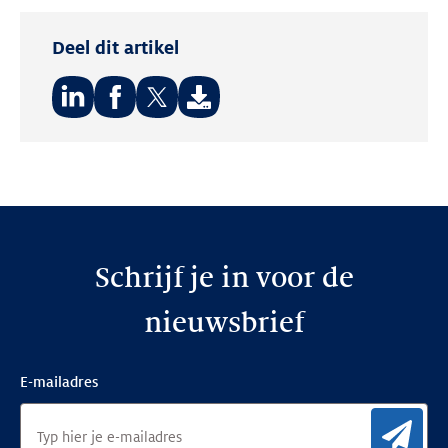
Deel dit artikel
Deel
Deel
Deel
op:
op:
op:
LinkedIn
Facebook
Twitter
Schrijf je in voor de
nieuwsbrief
E-mailadres
Aan