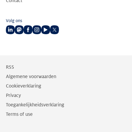
Contact
Volg ons
Volg
Volg
Volg
Volg
Volg
Volg
ons
ons
ons
ons
ons
ons
op
op
op
op
op
op
LinkedIn
Mastodon
Facebook
Instagram
Youtube
Twitter
RSS
Algemene voorwaarden
Cookieverklaring
Privacy
Toegankelijkheidsverklaring
Terms of use