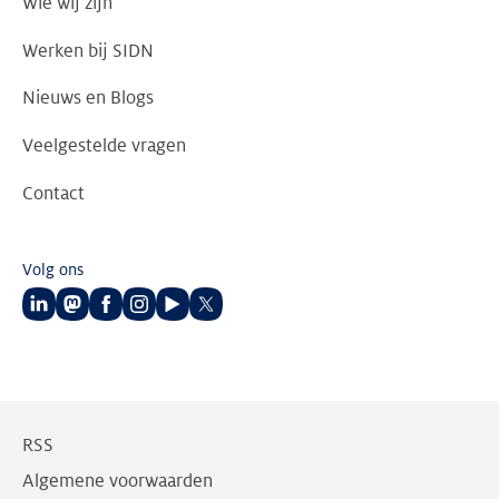
Wie wij zijn
Werken bij SIDN
Nieuws en Blogs
Veelgestelde vragen
Contact
Volg ons
Volg
Volg
Volg
Volg
Volg
Volg
ons
ons
ons
ons
ons
ons
op
op
op
op
op
op
LinkedIn
Mastodon
Facebook
Instagram
Youtube
Twitter
RSS
Algemene voorwaarden