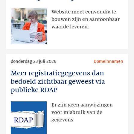
interesse
aanwezig,
Website moet eenvoudig te
actie
bouwen zijn en aantoonbaar
volgt
waarde leveren.
later
Lees
donderdag 23 juli 2026
Domeinnamen
meer
Meer registratiegegevens dan
Meer
registratiegegevens
bedoeld zichtbaar geweest via
dan
publieke RDAP
bedoeld
zichtbaar
Er zijn geen aanwijzingen
geweest
voor misbruik van de
via
gegevens
publieke
RDAP