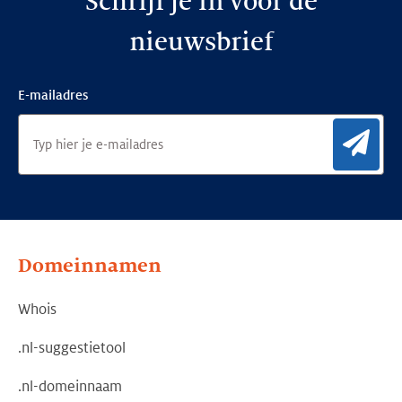
Schrijf je in voor de
nieuwsbrief
E-mailadres
Aan
Domeinnamen
Whois
.nl-suggestietool
.nl-domeinnaam