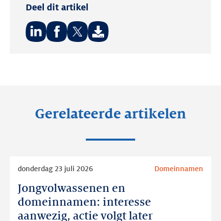
Deel dit artikel
Deel
Deel
Deel
op:
op:
op:
LinkedIn
Facebook
Twitter
Gerelateerde artikelen
Lees
donderdag 23 juli 2026
Domeinnamen
meer
Jongvolwassenen en
Jongvolwassenen
en
domeinnamen: interesse
domeinnamen:
aanwezig, actie volgt later