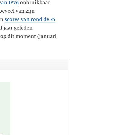
van IPv6
onbruikbaar
oeveel van zijn
en
scores van rond de 35
lf jaar geleden
er op dit moment (januari