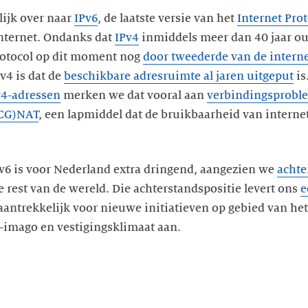
ijk over naar
IPv6
, de laatste versie van het
Internet Pro
internet. Ondanks dat
IPv4
inmiddels meer dan 40 jaar ou
protocol op dit moment nog
door tweederde van de interne
v4 is dat de
beschikbare adresruimte al jaren uitgeput
is
v4-adressen
merken we dat vooral aan
verbindingsprobl
CG)NAT
, een lapmiddel dat de bruikbaarheid van internet
v6 is voor Nederland extra dringend, aangezien we
achte
rest van de wereld. Die achterstandspositie levert ons
e
ntrekkelijk voor nieuwe initiatieven op gebied van het 
e-imago en vestigingsklimaat aan.