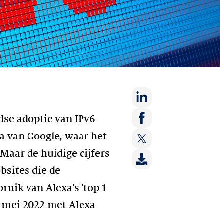
Deel
dse adoptie van IPv6
op:
Deel
na van Google, waar het
LinkedIn
op:
Maar de huidige cijfers
Deel
Facebook
op:
bsites die de
Twitter
uik van Alexa's 'top 1
n mei 2022 met Alexa