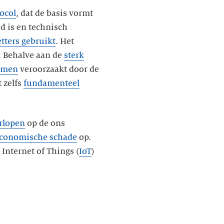
tocol
, dat de basis vormt
d is en technisch
tters gebruikt
. Het
. Behalve aan de
sterk
emen
veroorzaakt door de
 zelfs
fundamenteel
rlopen
op de ons
conomische schade
op.
Internet of Things (
IoT
)