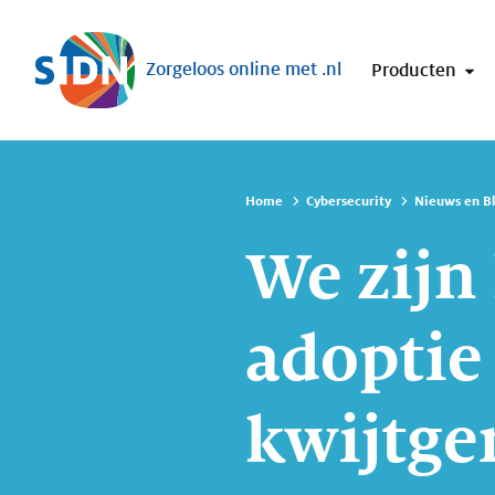
Sla navigatie over
Zorgeloos online met .nl
Producten
Home
Cybersecurity
Nieuws en B
We zijn 
adoptie
kwijtge