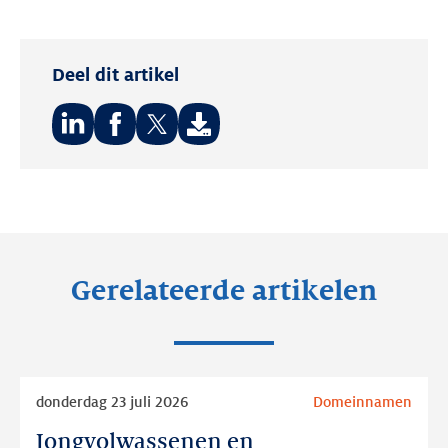
Deel dit artikel
Deel
Deel
Deel
op:
op:
op:
LinkedIn
Facebook
Twitter
Gerelateerde artikelen
Lees
donderdag 23 juli 2026
Domeinnamen
meer
Jongvolwassenen en
Jongvolwassenen