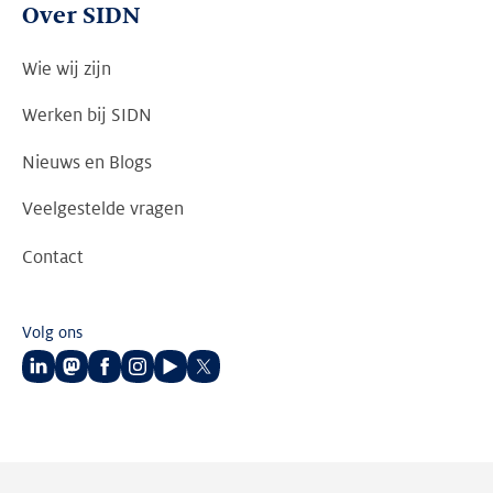
Over SIDN
Wie wij zijn
Werken bij SIDN
Nieuws en Blogs
Veelgestelde vragen
Contact
Volg ons
Volg
Volg
Volg
Volg
Volg
Volg
ons
ons
ons
ons
ons
ons
op
op
op
op
op
op
LinkedIn
Mastodon
Facebook
Instagram
Youtube
Twitter