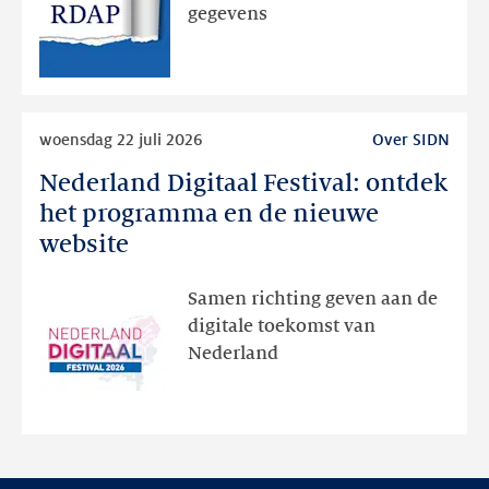
via
gegevens
publieke
RDAP
Lees
woensdag 22 juli 2026
Over SIDN
meer
Nederland Digitaal Festival: ontdek
Nederland
Digitaal
het programma en de nieuwe
Festival:
website
ontdek
het
Samen richting geven aan de
programma
digitale toekomst van
en
Nederland
de
nieuwe
website