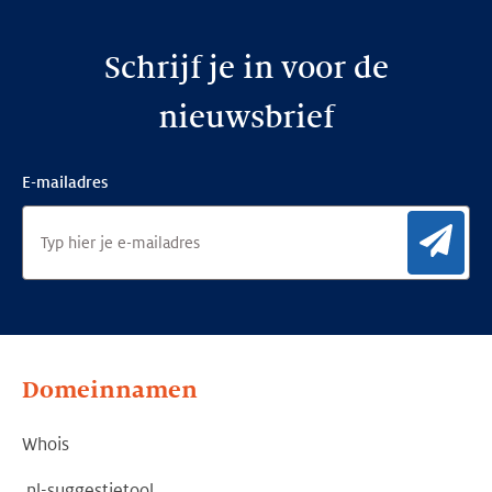
Schrijf je in voor de
nieuwsbrief
E-mailadres
Aan
Domeinnamen
Whois
.nl-suggestietool