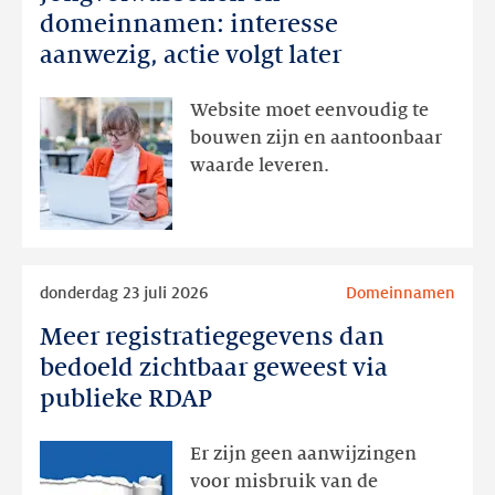
en
domeinnamen: interesse
domeinnamen:
aanwezig, actie volgt later
interesse
aanwezig,
Website moet eenvoudig te
actie
bouwen zijn en aantoonbaar
volgt
waarde leveren.
later
Lees
donderdag 23 juli 2026
Domeinnamen
meer
Meer registratiegegevens dan
Meer
registratiegegevens
bedoeld zichtbaar geweest via
dan
publieke RDAP
bedoeld
zichtbaar
Er zijn geen aanwijzingen
geweest
voor misbruik van de