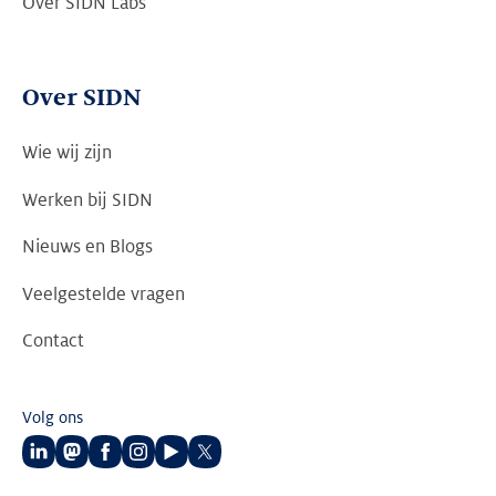
Over SIDN Labs
Over SIDN
Wie wij zijn
Werken bij SIDN
Nieuws en Blogs
Veelgestelde vragen
Contact
Volg ons
Volg
Volg
Volg
Volg
Volg
Volg