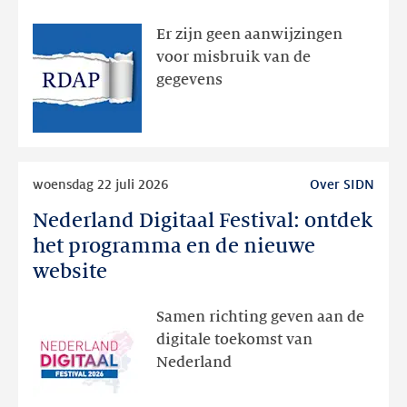
bedoeld
zichtbaar
Er zijn geen aanwijzingen
geweest
voor misbruik van de
via
gegevens
publieke
RDAP
Lees
woensdag 22 juli 2026
Over SIDN
meer
Nederland Digitaal Festival: ontdek
Nederland
Digitaal
het programma en de nieuwe
Festival:
website
ontdek
het
Samen richting geven aan de
programma
digitale toekomst van
en
Nederland
de
nieuwe