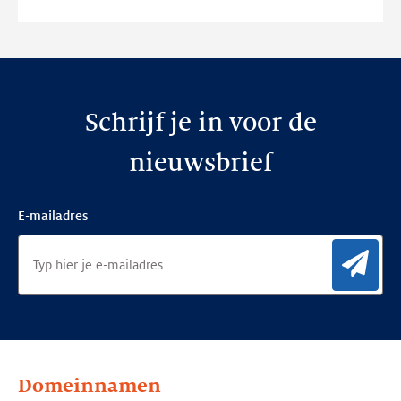
website
Schrijf je in voor de
nieuwsbrief
E-mailadres
Aan
Domeinnamen