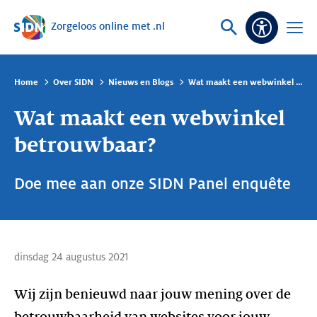
Zorgeloos online met .nl
Sla navigatie over
Vraag
Open
Toeganke
of
menu
zoek
Home
Over SIDN
Nieuws en Blogs
Wat maakt een webwinkel betrouwbaar?
Wat maakt een webwinkel
betrouwbaar?
Doe mee aan onze SIDN Panel enquête
dinsdag 24 augustus 2021
Wij zijn benieuwd naar jouw mening over de