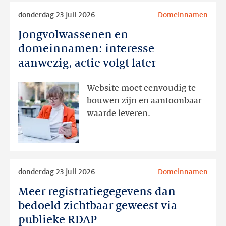
Lees
donderdag 23 juli 2026
Domeinnamen
meer
Jongvolwassenen en
Jongvolwassenen
en
domeinnamen: interesse
domeinnamen:
aanwezig, actie volgt later
interesse
aanwezig,
Website moet eenvoudig te
actie
bouwen zijn en aantoonbaar
volgt
waarde leveren.
later
Lees
donderdag 23 juli 2026
Domeinnamen
meer
Meer registratiegegevens dan
Meer
registratiegegevens
bedoeld zichtbaar geweest via
dan
publieke RDAP