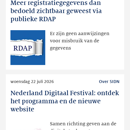
Meer registratiegegevens dan
Meer
registratiegegevens
bedoeld zichtbaar geweest via
dan
publieke RDAP
bedoeld
zichtbaar
Er zijn geen aanwijzingen
geweest
voor misbruik van de
via
gegevens
publieke
RDAP
Lees
woensdag 22 juli 2026
Over SIDN
meer
Nederland Digitaal Festival: ontdek
Nederland
Digitaal
het programma en de nieuwe
Festival:
website
ontdek
het
Samen richting geven aan de
programma