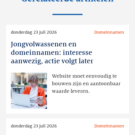
Lees
donderdag 23 juli 2026
Domeinnamen
meer
Jongvolwassenen en
Jongvolwassenen
en
domeinnamen: interesse
domeinnamen:
aanwezig, actie volgt later
interesse
aanwezig,
Website moet eenvoudig te
actie
bouwen zijn en aantoonbaar
volgt
waarde leveren.
later
Lees
donderdag 23 juli 2026
Domeinnamen
meer