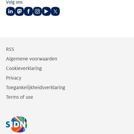
Volg ons
Volg
Volg
Volg
Volg
Volg
Volg
ons
ons
ons
ons
ons
ons
op
op
op
op
op
op
LinkedIn
Mastodon
Facebook
Instagram
Youtube
Twitter
RSS
Algemene voorwaarden
Cookieverklaring
Privacy
Toegankelijkheidsverklaring
Terms of use