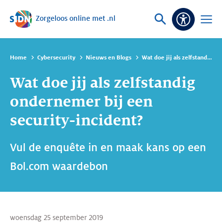
Zorgeloos online met .nl
Sla navigatie over
Vraag
Open
Toeganke
of
menu
zoek
Home
Cybersecurity
Nieuws en Blogs
Wat doe jij als zelfstandig ondernemer bij een security-incident?
Wat doe jij als zelfstandig
ondernemer bij een
security-incident?
Vul de enquête in en maak kans op een
Bol.com waardebon
woensdag 25 september 2019