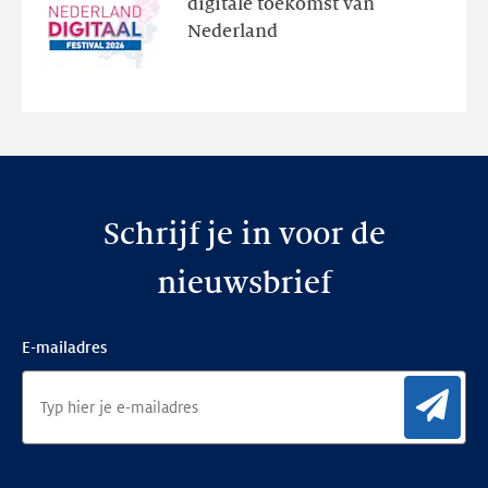
digitale toekomst van
en
Nederland
de
nieuwe
website
Schrijf je in voor de
nieuwsbrief
E-mailadres
Aan