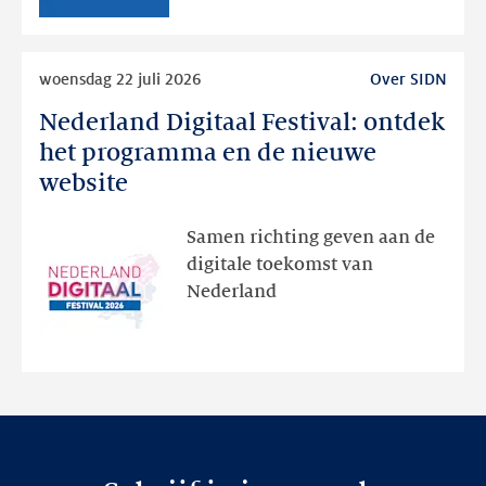
Lees
woensdag 22 juli 2026
Over SIDN
meer
Nederland Digitaal Festival: ontdek
Nederland
Digitaal
het programma en de nieuwe
Festival:
website
ontdek
het
Samen richting geven aan de
programma
digitale toekomst van
en
Nederland
de
nieuwe
website