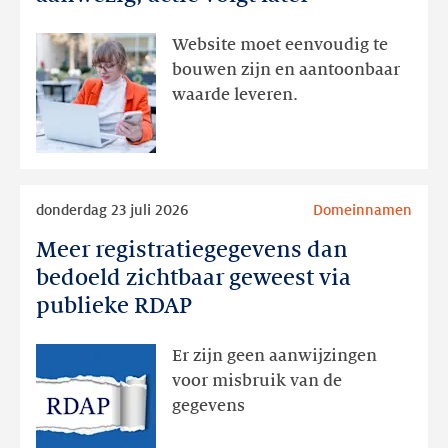
interesse
aanwezig,
Website moet eenvoudig te
actie
bouwen zijn en aantoonbaar
volgt
waarde leveren.
later
Lees
donderdag 23 juli 2026
Domeinnamen
meer
Meer registratiegegevens dan
Meer
registratiegegevens
bedoeld zichtbaar geweest via
dan
publieke RDAP
bedoeld
zichtbaar
Er zijn geen aanwijzingen
geweest
voor misbruik van de
via
gegevens
publieke
RDAP