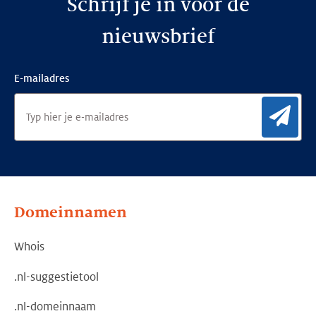
Schrijf je in voor de
nieuwsbrief
E-mailadres
Aan
Domeinnamen
Whois
.nl-suggestietool
.nl-domeinnaam