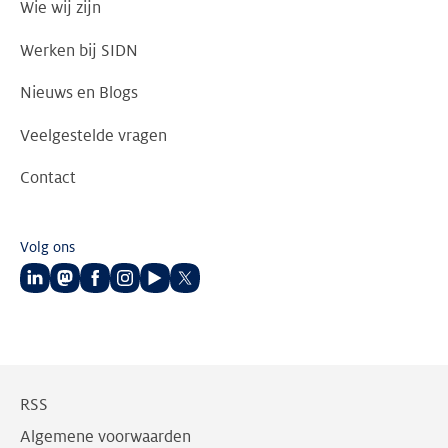
Wie wij zijn
Werken bij SIDN
Nieuws en Blogs
Veelgestelde vragen
Contact
Volg ons
Volg
Volg
Volg
Volg
Volg
Volg
ons
ons
ons
ons
ons
ons
op
op
op
op
op
op
LinkedIn
Mastodon
Facebook
Instagram
Youtube
Twitter
RSS
Algemene voorwaarden