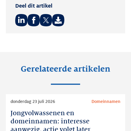
Deel dit artikel
Deel
Deel
Deel
op:
op:
op:
LinkedIn
Facebook
Twitter
Gerelateerde artikelen
Lees
donderdag 23 juli 2026
Domeinnamen
meer
Jongvolwassenen en
Jongvolwassenen
en
domeinnamen: interesse
domeinnamen:
aanwezig, actie volgt later