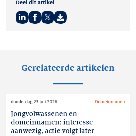
Deel dit artikel
Deel
Deel
Deel
op:
op:
op:
LinkedIn
Facebook
Twitter
Gerelateerde artikelen
Lees
donderdag 23 juli 2026
Domeinnamen
meer
Jongvolwassenen en
Jongvolwassenen
en
domeinnamen: interesse
domeinnamen:
aanwezig, actie volgt later
interesse