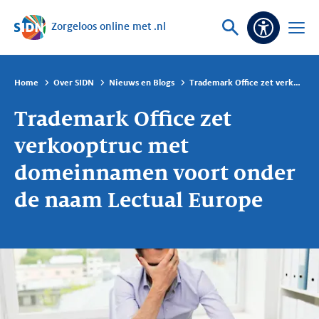
Zorgeloos online met .nl
Sla navigatie over
Vraag
Open
Toeganke
of
menu
zoek
Home
Over SIDN
Nieuws en Blogs
Trademark Office zet verkooptruc met domeinnamen voort onder de naam Lectual Europe
Trademark Office zet
verkooptruc met
domeinnamen voort onder
de naam Lectual Europe