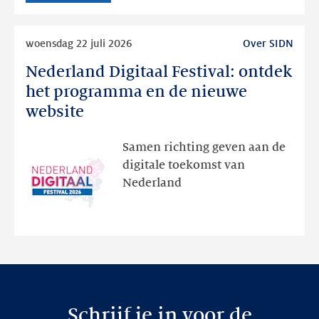
Lees
woensdag 22 juli 2026
Over SIDN
meer
Nederland Digitaal Festival: ontdek
Nederland
Digitaal
het programma en de nieuwe
Festival:
website
ontdek
het
Samen richting geven aan de
programma
digitale toekomst van
en
Nederland
de
nieuwe
website
Schrijf je in voor de