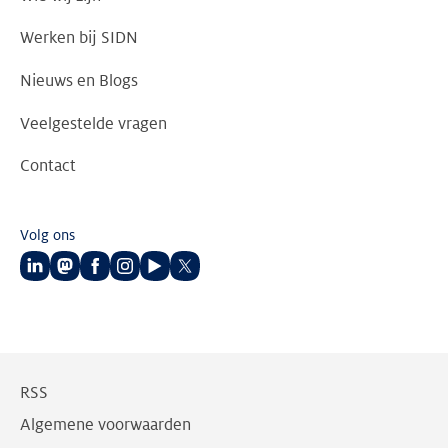
Werken bij SIDN
Nieuws en Blogs
Veelgestelde vragen
Contact
Volg ons
Volg
Volg
Volg
Volg
Volg
Volg
ons
ons
ons
ons
ons
ons
op
op
op
op
op
op
LinkedIn
Mastodon
Facebook
Instagram
Youtube
Twitter
RSS
Algemene voorwaarden