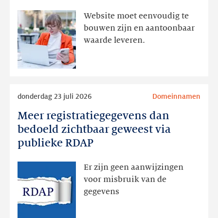
aanwezig,
Website moet eenvoudig te
actie
bouwen zijn en aantoonbaar
volgt
waarde leveren.
later
Lees
donderdag 23 juli 2026
Domeinnamen
meer
Meer registratiegegevens dan
Meer
registratiegegevens
bedoeld zichtbaar geweest via
dan
publieke RDAP
bedoeld
zichtbaar
Er zijn geen aanwijzingen
geweest
voor misbruik van de
via
gegevens
publieke
RDAP