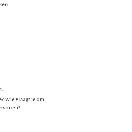
ken.
t.
e? Wie vraagt je om
e sturen?