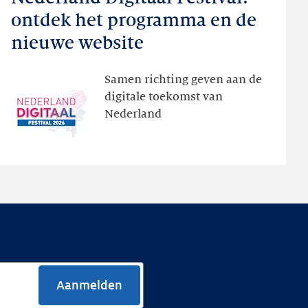
Digitaal
ontdek het programma en de
Festival:
nieuwe website
ontdek
het
Samen richting geven aan de
programma
digitale toekomst van
en
Nederland
de
nieuwe
website
Aanmelden