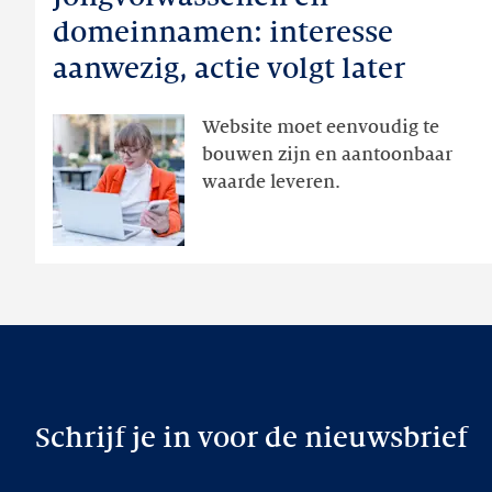
en
domeinnamen: interesse
domeinnamen:
aanwezig, actie volgt later
interesse
aanwezig,
Website moet eenvoudig te
actie
bouwen zijn en aantoonbaar
volgt
waarde leveren.
later
Schrijf je in voor de nieuwsbrief