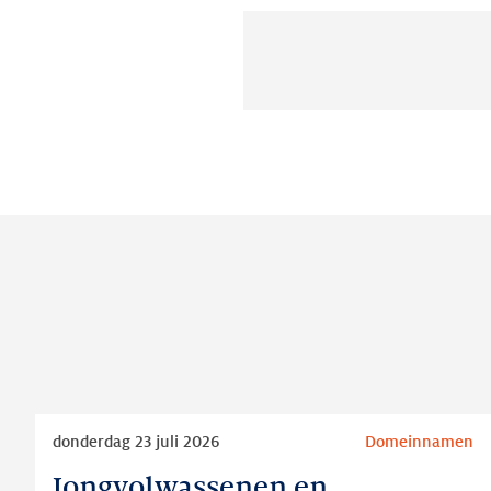
Lees
donderdag 23 juli 2026
Domeinnamen
meer
Jongvolwassenen en
Jongvolwassenen