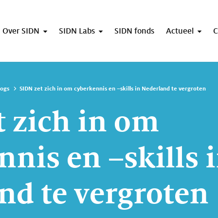
Over SIDN
SIDN Labs
SIDN fonds
Actueel
C
logs
SIDN zet zich in om cyberkennis en –skills in Nederland te vergroten
t zich in om
nnis en –skills 
nd te vergroten