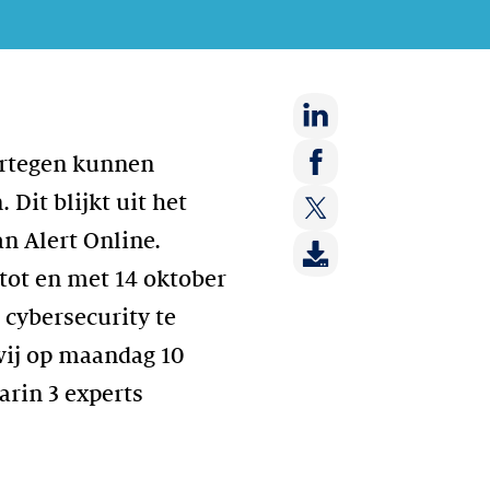
Deel
aartegen kunnen
op:
Deel
Dit blijkt uit het
LinkedIn
op:
an Alert Online.
Deel
Facebook
op:
tot en met 14 oktober
Twitter
 cybersecurity te
wij op maandag 10
arin 3 experts