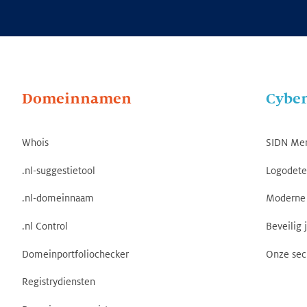
Domeinnamen
Cyber
Whois
SIDN Me
.nl-suggestietool
Logodete
.nl-domeinnaam
Moderne 
.nl Control
Beveilig 
Domeinportfoliochecker
Onze sec
Registrydiensten