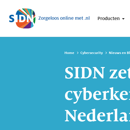
Sla navigatie over
Zorgeloos online met .nl
Producten
Home
Cybersecurity
Nieuws en B
SIDN ze
cyberke
Nederla