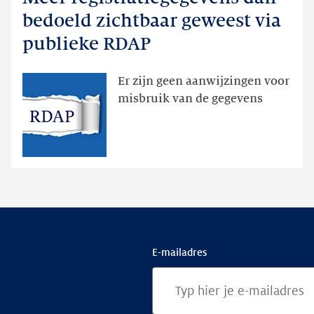
registratiegegevens
bedoeld zichtbaar geweest via
dan
publieke RDAP
bedoeld
zichtbaar
Er zijn geen aanwijzingen voor
geweest
misbruik van de gegevens
via
publieke
RDAP
E-mailadres