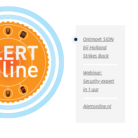
Ontmoet SIDN
bij Holland
Strikes Back
Webinar:
Security-expert
in 1 uur
Alertonline.nl