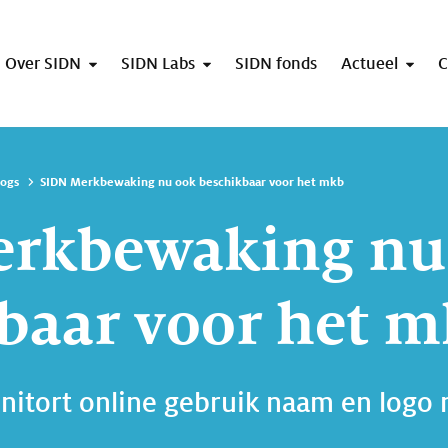
Over SIDN
SIDN Labs
SIDN fonds
Actueel
C
logs
SIDN Merkbewaking nu ook beschikbaar voor het mkb
erkbewaking nu
baar voor het 
itort online gebruik naam en logo