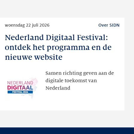
Lees
woensdag 22 juli 2026
Over SIDN
meer
Nederland Digitaal Festival:
Nederland
Digitaal
ontdek het programma en de
Festival:
nieuwe website
ontdek
het
Samen richting geven aan de
programma
digitale toekomst van
en
Nederland
de
nieuwe
website