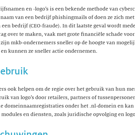
ijfsnamen en -logo’s is een bekende methode van cyberc
 naam van een bedrijf phishingmails of doen ze zich met
 een bedrijf (CEO-fraude). In dit laatste geval wordt m
ag over te maken, vaak met grote financiële schade voor h
ijn mkb-ondernemers sneller op de hoogte van mogelij
en kunnen ze sneller actie ondernemen.
ebruik
ers ook helpen om de regie over het gebruik van hun m
ruik van logo’s door retailers, partners of tussenpers
sie domeinnaamregistraties onder het .nl-domein en kan
odules en diensten, zoals juridische opvolging en logo
schuwingen