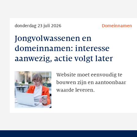
Lees
donderdag 23 juli 2026
Domeinnamen
meer
Jongvolwassenen en
Jongvolwassenen
en
domeinnamen: interesse
domeinnamen:
aanwezig, actie volgt later
interesse
aanwezig,
Website moet eenvoudig te
actie
bouwen zijn en aantoonbaar
volgt
waarde leveren.
later