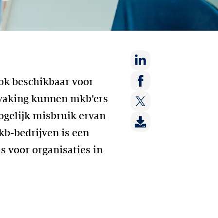
Deel
ok beschikbaar voor
op:
Deel
waking kunnen mkb’ers
LinkedIn
op:
ogelijk misbruik ervan
Deel
Facebook
op:
kb-bedrijven is een
Twitter
s voor organisaties in