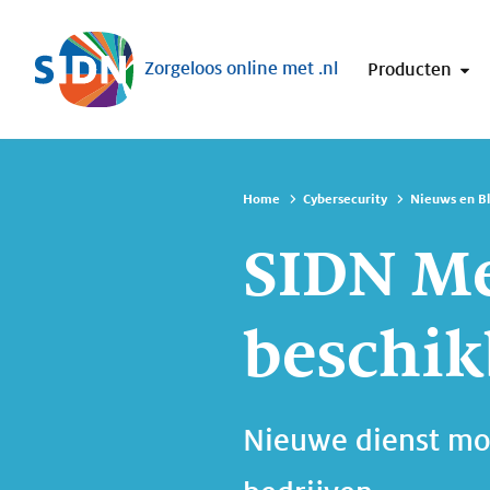
Sla navigatie over
Zorgeloos online met .nl
Producten
Home
Cybersecurity
Nieuws en B
SIDN M
beschik
Nieuwe dienst mon