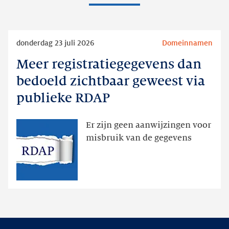
Lees
donderdag 23 juli 2026
Domeinnamen
meer
Meer registratiegegevens dan
Meer
registratiegegevens
bedoeld zichtbaar geweest via
dan
publieke RDAP
bedoeld
zichtbaar
Er zijn geen aanwijzingen voor
geweest
misbruik van de gegevens
via
publieke
RDAP