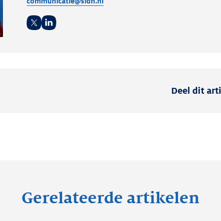
communicatie@sidn.nl
Twitter
LinkedIn
Deel dit art
Gerelateerde artikelen