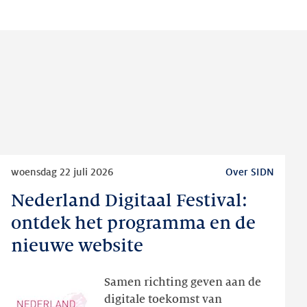
Lees
woensdag 22 juli 2026
Over SIDN
meer
Nederland Digitaal Festival:
Nederland
Digitaal
ontdek het programma en de
Festival:
nieuwe website
ontdek
het
Samen richting geven aan de
programma
digitale toekomst van
en