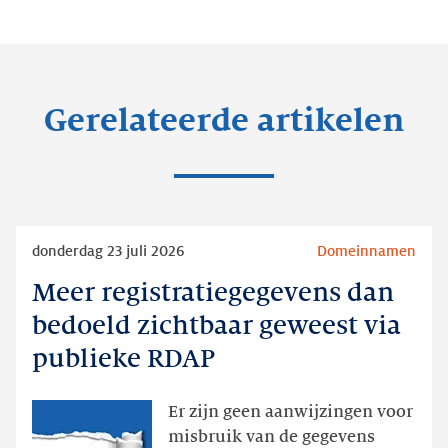
Gerelateerde artikelen
Lees
donderdag 23 juli 2026
Domeinnamen
meer
Meer registratiegegevens dan
Meer
registratiegegevens
bedoeld zichtbaar geweest via
dan
publieke RDAP
bedoeld
zichtbaar
Er zijn geen aanwijzingen voor
geweest
misbruik van de gegevens
via