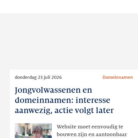
Lees
donderdag 23 juli 2026
Domeinnamen
meer
Jongvolwassenen en
Jongvolwassenen
en
domeinnamen: interesse
domeinnamen:
aanwezig, actie volgt later
interesse
aanwezig,
Website moet eenvoudig te
actie
bouwen zijn en aantoonbaar
volgt