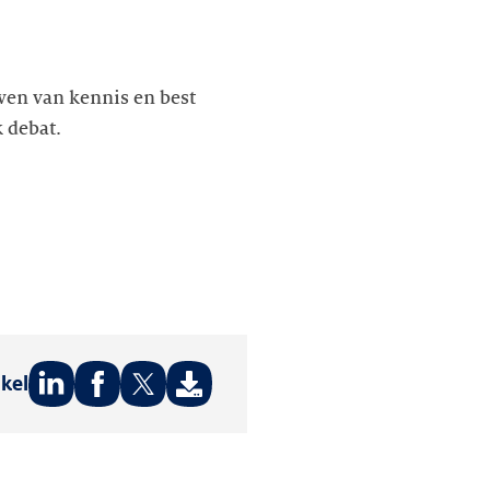
uwen van kennis en best
 debat.
ikel
Deel
Deel
Deel
op:
op:
op:
LinkedIn
Facebook
Twitter