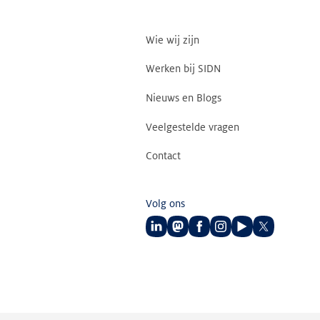
Wie wij zijn
Werken bij SIDN
Nieuws en Blogs
Veelgestelde vragen
Contact
Volg ons
Volg
Volg
Volg
Volg
Volg
Volg
ons
ons
ons
ons
ons
ons
op
op
op
op
op
op
LinkedIn
Mastodon
Facebook
Instagram
Youtube
Twitter