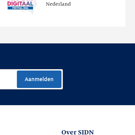
Nederland
de
nieuwe
website
Aanmelden
Over SIDN