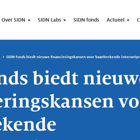
Over SIDN
SIDN Labs
SIDN fonds
Actueel
C
SIDN fonds biedt nieuwe financieringskansen voor baanbrekende internetp
nds biedt nieuw
eringskansen vo
ekende