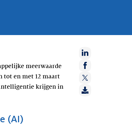
Deel
happelijke meerwaarde
op:
Deel
n tot en met 12 maart
LinkedIn
op:
ntelligentie krijgen in
Deel
Facebook
op:
Twitter
e (AI)