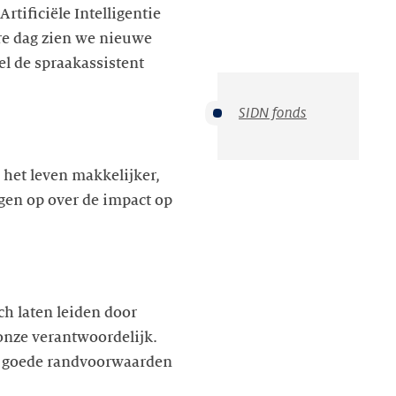
rtificiële Intelligentie
re dag zien we nieuwe
l de spraakassistent
SIDN fonds
het leven makkelijker,
agen op over de impact op
ch laten leiden door
onze verantwoordelijk.
or goede randvoorwaarden