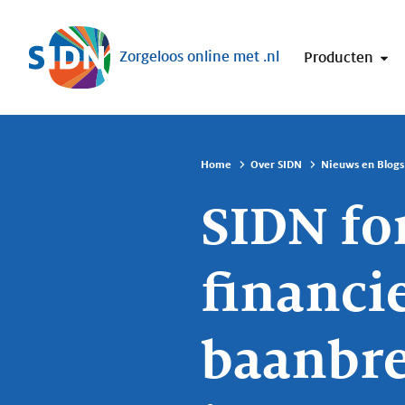
Sla navigatie over
Zorgeloos online met .nl
Producten
Home
Over SIDN
Nieuws en Blogs
SIDN fo
financi
baanbr