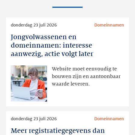
Lees
donderdag 23 juli 2026
Domeinnamen
meer
Jongvolwassenen en
Jongvolwassenen
en
domeinnamen: interesse
domeinnamen:
aanwezig, actie volgt later
interesse
aanwezig,
Website moet eenvoudig te
actie
bouwen zijn en aantoonbaar
volgt
waarde leveren.
later
Lees
donderdag 23 juli 2026
Domeinnamen
meer
Meer registratiegegevens dan
Meer