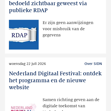
registratiegegevens
bedoeld zichtbaar geweest via
dan
publieke RDAP
bedoeld
zichtbaar
Er zijn geen aanwijzingen
geweest
voor misbruik van de
via
gegevens
publieke
RDAP
Lees
woensdag 22 juli 2026
Over SIDN
meer
Nederland Digitaal Festival: ontdek
Nederland
Digitaal
het programma en de nieuwe
Festival:
website
ontdek
het
Samen richting geven aan de
programma
digitale toekomst van
en