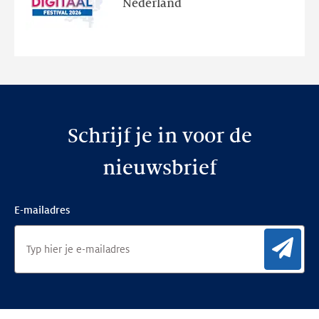
Nederland
de
nieuwe
website
Schrijf je in voor de
nieuwsbrief
E-mailadres
Aan