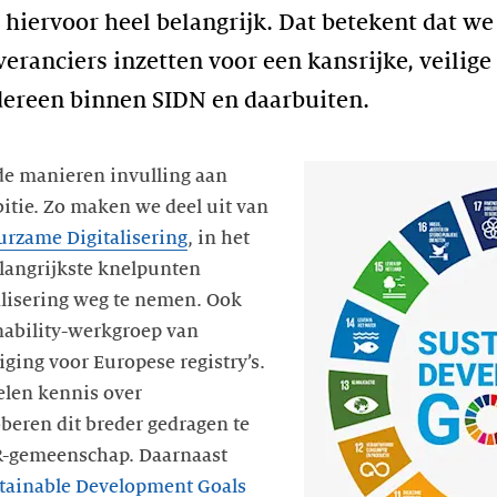
s hiervoor heel belangrijk. Dat betekent dat 
veranciers inzetten voor een kansrijke, veilige
ereen binnen SIDN en daarbuiten.
de manieren invulling aan
tie. Zo maken we deel uit van
urzame Digitalisering
, in het
langrijkste knelpunten
lisering weg te nemen. Ook
inability-werkgroep van
ing voor Europese registry’s.
len kennis over
beren dit breder gedragen te
R-gemeenschap. Daarnaast
tainable Development Goals