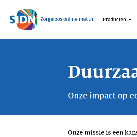
Sla navigatie over
Zorgeloos online met .nl
Producten
Duurza
Onze impact op e
Onze missie is een kan