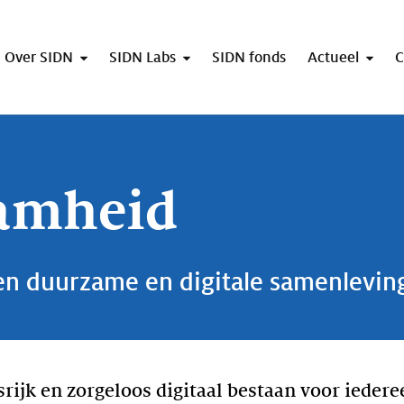
Over SIDN
SIDN Labs
SIDN fonds
Actueel
C
amheid
en duurzame en digitale samenlevin
srijk en zorgeloos digitaal bestaan voor iede