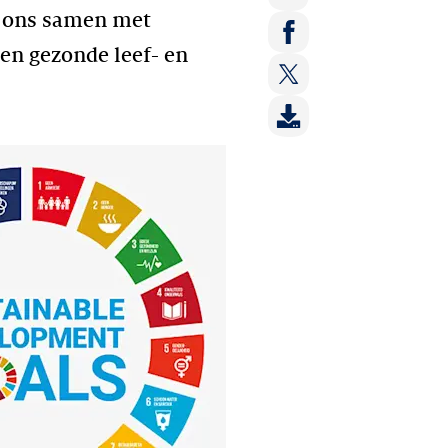
we ons samen met
Deel
op:
 en gezonde leef- en
Deel
LinkedIn
op:
Deel
Facebook
op:
Twitter