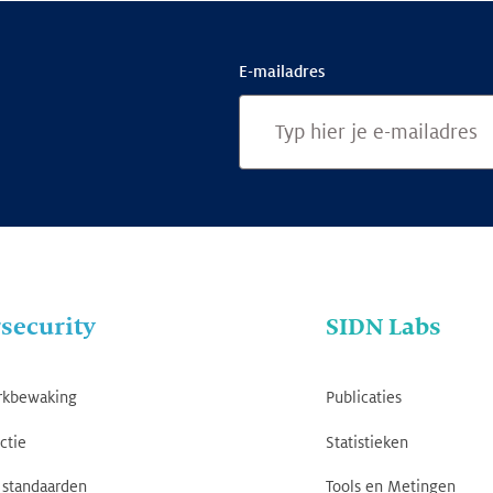
E-mailadres
security
SIDN Labs
rkbewaking
Publicaties
ctie
Statistieken
standaarden
Tools en Metingen