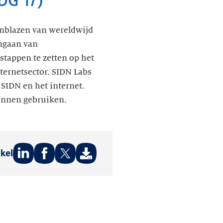
DG 17)
inblazen van wereldwijd
angaan van
tappen te zetten op het
ternetsector. SIDN Labs
SIDN en het internet.
kunnen gebruiken.
ikel
Deel
Deel
Deel
op:
op:
op:
LinkedIn
Facebook
Twitter