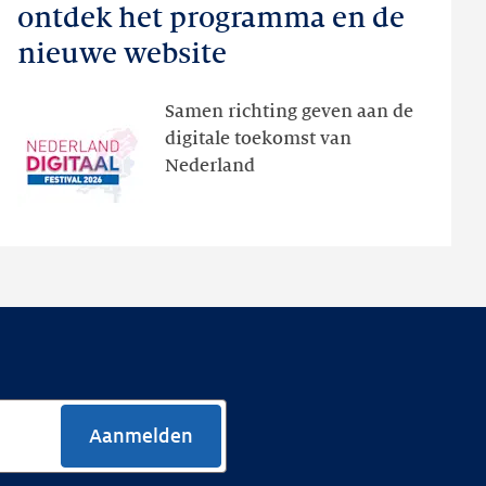
Digitaal
ontdek het programma en de
Festival:
nieuwe website
ontdek
het
Samen richting geven aan de
programma
digitale toekomst van
en
Nederland
de
nieuwe
website
Aanmelden