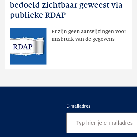
registratiegegevens
bedoeld zichtbaar geweest via
dan
publieke RDAP
bedoeld
zichtbaar
Er zijn geen aanwijzingen voor
geweest
misbruik van de gegevens
via
publieke
RDAP
E-mailadres