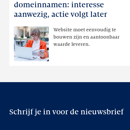
en
domeinnamen: interesse
domeinnamen:
aanwezig, actie volgt later
interesse
aanwezig,
Website moet eenvoudig te
actie
bouwen zijn en aantoonbaar
volgt
waarde leveren.
later
Schrijf je in voor de nieuwsbrief