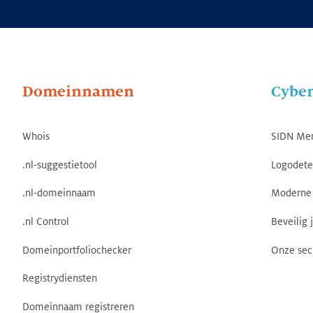
Domeinnamen
Cyber
Whois
SIDN Me
.nl-suggestietool
Logodete
.nl-domeinnaam
Moderne 
.nl Control
Beveilig 
Domeinportfoliochecker
Onze sec
Registrydiensten
Domeinnaam registreren