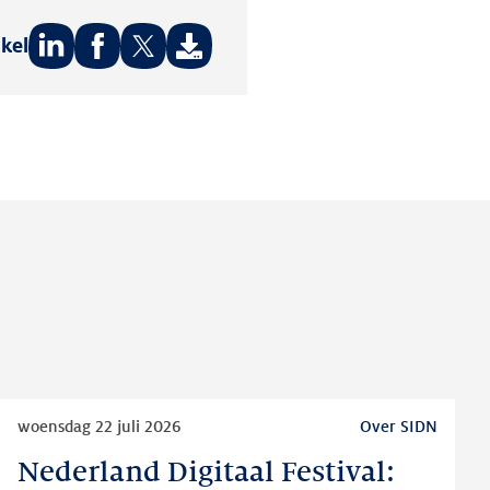
ikel
Deel
Deel
Deel
op:
op:
op:
LinkedIn
Facebook
Twitter
Lees
woensdag 22 juli 2026
Over SIDN
meer
Nederland Digitaal Festival:
Nederland