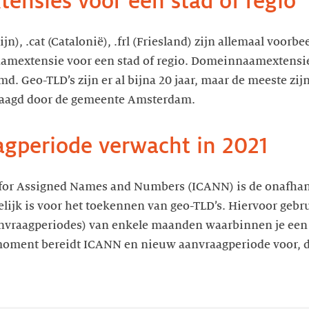
ijn), .cat (Catalonië), .frl (Friesland) zijn allemaal voo
amextensie voor een stad of regio. Domeinnaamextensi
d. Geo-TLD’s zijn er al bijna 20 jaar, maar de meeste zijn
 for Assigned Names and Numbers (ICANN) is de onafhank
ijk is voor het toekennen van geo-TLD’s. Hiervoor gebru
anvraagperiodes) van enkele maanden waarbinnen je ee
moment bereidt ICANN en nieuw aanvraagperiode voor, d