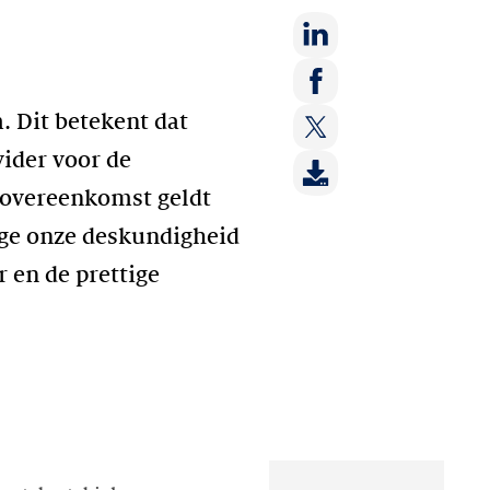
Deel
op:
Deel
 Dit betekent dat
LinkedIn
op:
vider voor de
Deel
Facebook
op:
e overeenkomst geldt
Twitter
ge onze deskundigheid
r en de prettige