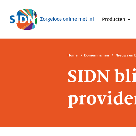
Sla navigatie over
Zorgeloos online met .nl
Producten
Home
Domeinnamen
Nieuws en B
SIDN bli
provide