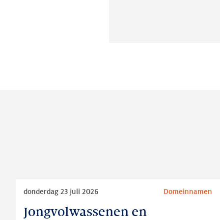
Lees
donderdag 23 juli 2026
Domeinnamen
meer
Jongvolwassenen en
Jongvolwassenen