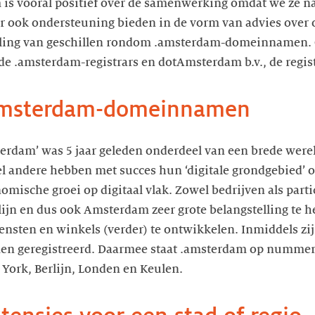
s vooral positief over de samenwerking omdat we ze naa
ur ook ondersteuning bieden in de vorm van advies over
eling van geschillen rondom .amsterdam-domeinnamen. 
terdam’ was 5 jaar geleden onderdeel van een brede werel
l andere hebben met succes hun ‘digitale grondgebied’
mische groei op digitaal vlak. Zowel bedrijven als parti
lijn en dus ook Amsterdam zeer grote belangstelling te 
ensten en winkels (verder) te ontwikkelen. Inmiddels zij
 geregistreerd. Daarmee staat .amsterdam op nummer 