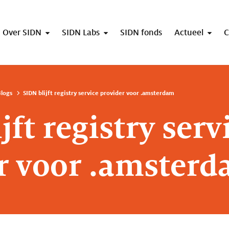
Over SIDN
SIDN Labs
SIDN fonds
Actueel
C
logs
SIDN blijft registry service provider voor .amsterdam
jft registry serv
r voor .amster