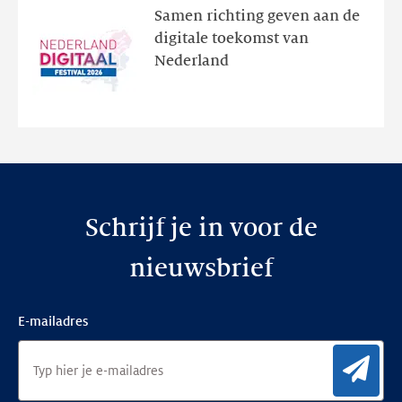
het
Samen richting geven aan de
programma
digitale toekomst van
en
Nederland
de
nieuwe
website
Schrijf je in voor de
nieuwsbrief
E-mailadres
Aan