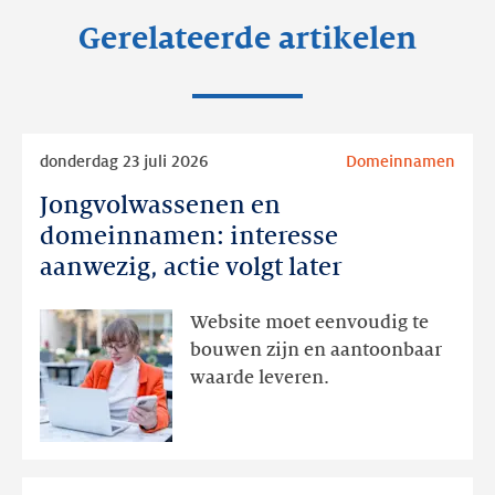
Gerelateerde artikelen
Lees
donderdag 23 juli 2026
Domeinnamen
meer
Jongvolwassenen en
Jongvolwassenen
en
domeinnamen: interesse
domeinnamen:
aanwezig, actie volgt later
interesse
aanwezig,
Website moet eenvoudig te
actie
bouwen zijn en aantoonbaar
volgt
waarde leveren.
later
Lees