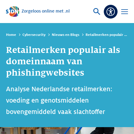
Zorgeloos online met .nl
Sla navigatie over
Vraag
Open
Toeganke
of
menu
zoek
Home
Cybersecurity
Nieuws en Blogs
Retailmerken populair als domeinnaam van phishingwebsites
Retailmerken populair als
domeinnaam van
phishingwebsites
Analyse Nederlandse retailmerken:
voeding en genotsmiddelen
bovengemiddeld vaak slachtoffer