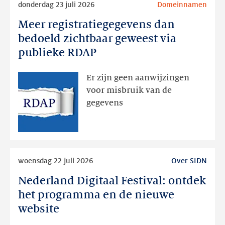
donderdag 23 juli 2026
Domeinnamen
meer
Meer registratiegegevens dan
Meer
registratiegegevens
bedoeld zichtbaar geweest via
dan
publieke RDAP
bedoeld
zichtbaar
Er zijn geen aanwijzingen
geweest
voor misbruik van de
via
gegevens
publieke
RDAP
Lees
woensdag 22 juli 2026
Over SIDN
meer
Nederland Digitaal Festival: ontdek
Nederland
Digitaal
het programma en de nieuwe
Festival:
website
ontdek