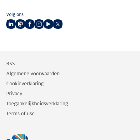
Volg ons
Volg
Volg
Volg
Volg
Volg
Volg
ons
ons
ons
ons
ons
ons
op
op
op
op
op
op
LinkedIn
Mastodon
Facebook
Instagram
Youtube
Twitter
RSS
Algemene voorwaarden
Cookieverklaring
Privacy
Toegankelijkheidsverklaring
Terms of use