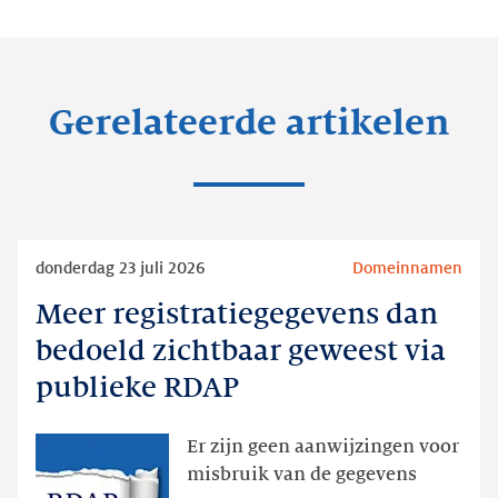
Gerelateerde artikelen
Lees
donderdag 23 juli 2026
Domeinnamen
meer
Meer registratiegegevens dan
Meer
registratiegegevens
bedoeld zichtbaar geweest via
dan
publieke RDAP
bedoeld
zichtbaar
Er zijn geen aanwijzingen voor
geweest
misbruik van de gegevens
via