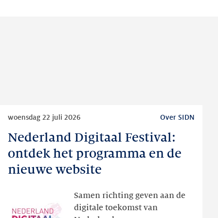
Lees
woensdag 22 juli 2026
Over SIDN
meer
Nederland Digitaal Festival:
Nederland
Digitaal
ontdek het programma en de
Festival:
nieuwe website
ontdek
het
Samen richting geven aan de
programma
digitale toekomst van
en