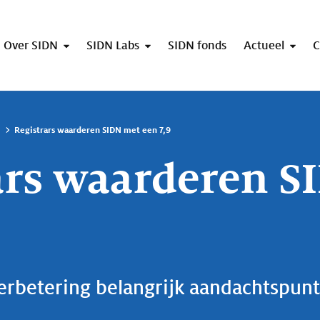
Over SIDN
SIDN Labs
SIDN fonds
Actueel
C
Registrars waarderen SIDN met een 7,9
ars waarderen S
rbetering belangrijk aandachtspunt