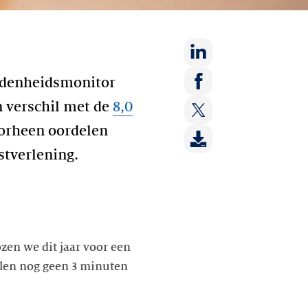
Deel
redenheidsmonitor
op:
Deel
n verschil met de
8,0
LinkedIn
op:
orheen oordelen
Deel
Facebook
op:
stverlening.
Twitter
zen we dit jaar voor een
llen nog geen 3 minuten