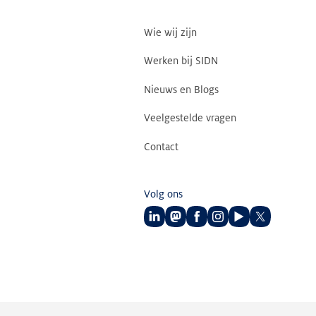
Wie wij zijn
Werken bij SIDN
Nieuws en Blogs
Veelgestelde vragen
Contact
Volg ons
Volg
Volg
Volg
Volg
Volg
Volg
ons
ons
ons
ons
ons
ons
op
op
op
op
op
op
LinkedIn
Mastodon
Facebook
Instagram
Youtube
Twitter