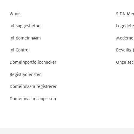
Whois
SIDN Me
.nl-suggestietool
Logodete
.nl-domeinnaam
Moderne 
.nl Control
Beveilig 
Domeinportfoliochecker
Onze sec
Registrydiensten
Domeinnaam registreren
Domeinnaam aanpassen