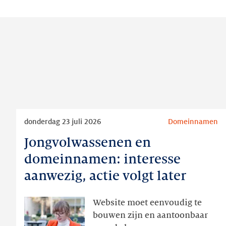
Lees
donderdag 23 juli 2026
Domeinnamen
meer
Jongvolwassenen en
Jongvolwassenen
en
domeinnamen: interesse
domeinnamen:
aanwezig, actie volgt later
interesse
aanwezig,
Website moet eenvoudig te
actie
bouwen zijn en aantoonbaar
volgt