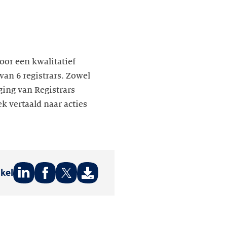
oor een kwalitatief
van 6 registrars. Zowel
ging van Registrars
k vertaald naar acties
ikel
Deel
Deel
Deel
op:
op:
op:
LinkedIn
Facebook
Twitter