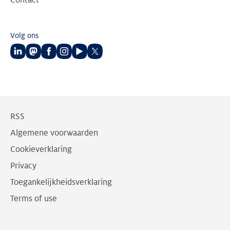
Contact
Volg ons
Volg
Volg
Volg
Volg
Volg
Volg
ons
ons
ons
ons
ons
ons
op
op
op
op
op
op
LinkedIn
Mastodon
Facebook
Instagram
Youtube
Twitter
RSS
Algemene voorwaarden
Cookieverklaring
Privacy
Toegankelijkheidsverklaring
Terms of use