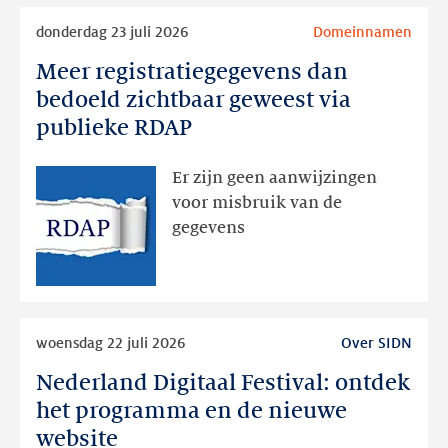
Lees
donderdag 23 juli 2026
Domeinnamen
meer
Meer registratiegegevens dan
Meer
registratiegegevens
bedoeld zichtbaar geweest via
dan
publieke RDAP
bedoeld
zichtbaar
Er zijn geen aanwijzingen
geweest
voor misbruik van de
via
gegevens
publieke
RDAP
Lees
woensdag 22 juli 2026
Over SIDN
meer
Nederland Digitaal Festival: ontdek
Nederland
Digitaal
het programma en de nieuwe
Festival:
website