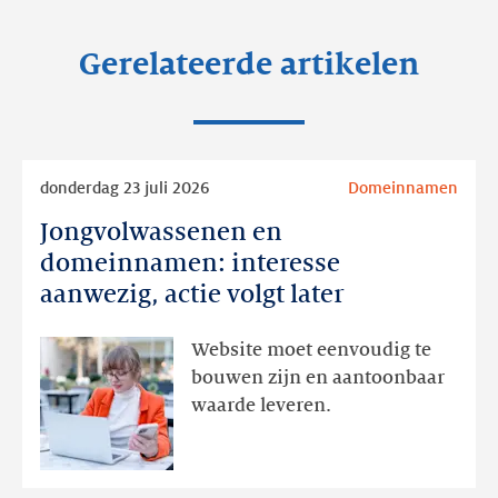
Gerelateerde artikelen
Lees
donderdag 23 juli 2026
Domeinnamen
meer
Jongvolwassenen en
Jongvolwassenen
en
domeinnamen: interesse
domeinnamen:
aanwezig, actie volgt later
interesse
aanwezig,
Website moet eenvoudig te
actie
bouwen zijn en aantoonbaar
volgt
waarde leveren.
later