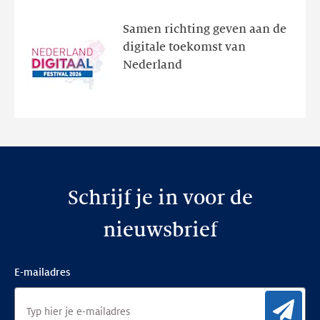
ontdek
het
Samen richting geven aan de
programma
digitale toekomst van
en
Nederland
de
nieuwe
website
Schrijf je in voor de
nieuwsbrief
E-mailadres
Aan