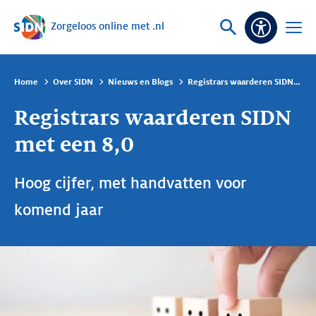
Zorgeloos online met .nl
Sla navigatie over
Vraag
Open
Toeganke
of
menu
zoek
Home
Over SIDN
Nieuws en Blogs
Registrars waarderen SIDN met een 8,0
Registrars waarderen SIDN
met een 8,0
Hoog cijfer, met handvatten voor
komend jaar