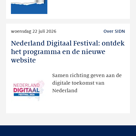
publieke
RDAP
Lees
woensdag 22 juli 2026
Over SIDN
meer
Nederland Digitaal Festival: ontdek
Nederland
Digitaal
het programma en de nieuwe
Festival:
website
ontdek
het
Samen richting geven aan de
programma
digitale toekomst van
en
Nederland
de
nieuwe
website