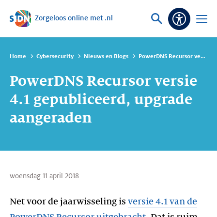
Zorgeloos online met .nl
Sla navigatie over
Vraag
Open
Toeganke
of
menu
zoek
Home
Cybersecurity
Nieuws en Blogs
PowerDNS Recursor versie 4.1 gepubliceerd, upgrade aangeraden
PowerDNS Recursor versie
4.1 gepubliceerd, upgrade
aangeraden
woensdag 11 april 2018
Net voor de jaarwisseling is
versie 4.1 van de