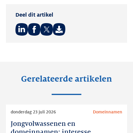
Deel dit artikel
Deel
Deel
Deel
op:
op:
op:
LinkedIn
Facebook
Twitter
Gerelateerde artikelen
Lees
donderdag 23 juli 2026
Domeinnamen
meer
Jongvolwassenen en
Jongvolwassenen
en
domeinnamen: interesse