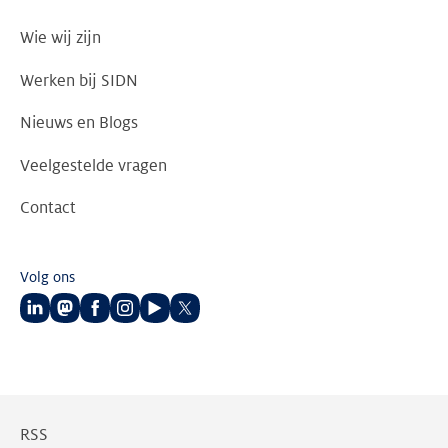
Wie wij zijn
Werken bij SIDN
Nieuws en Blogs
Veelgestelde vragen
Contact
Volg ons
Volg
Volg
Volg
Volg
Volg
Volg
ons
ons
ons
ons
ons
ons
op
op
op
op
op
op
LinkedIn
Mastodon
Facebook
Instagram
Youtube
Twitter
RSS