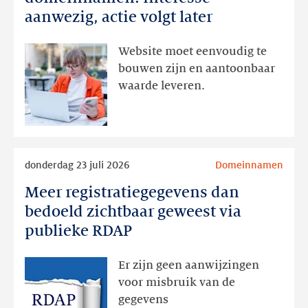
domeinnamen:
aanwezig, actie volgt later
interesse
aanwezig,
Website moet eenvoudig te
actie
bouwen zijn en aantoonbaar
volgt
waarde leveren.
later
Lees
donderdag 23 juli 2026
Domeinnamen
meer
Meer registratiegegevens dan
Meer
registratiegegevens
bedoeld zichtbaar geweest via
dan
publieke RDAP
bedoeld
zichtbaar
Er zijn geen aanwijzingen
geweest
voor misbruik van de
via
gegevens