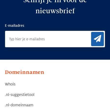
Schrijf je in voor de
nieuwsbrief
E-mailadres
Aan
Domeinnamen
Whois
.nl-suggestietool
.nl-domeinnaam