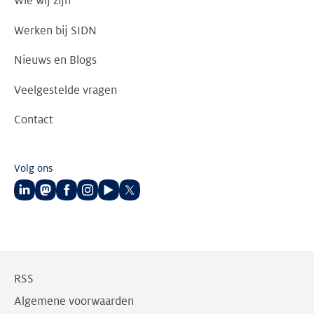
Wie wij zijn
Werken bij SIDN
Nieuws en Blogs
Veelgestelde vragen
Contact
Volg ons
Volg
Volg
Volg
Volg
Volg
Volg
ons
ons
ons
ons
ons
ons
op
op
op
op
op
op
LinkedIn
Mastodon
Facebook
Instagram
Youtube
Twitter
RSS
Algemene voorwaarden