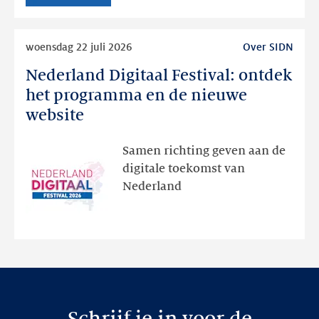
Lees
woensdag 22 juli 2026
Over SIDN
meer
Nederland Digitaal Festival: ontdek
Nederland
Digitaal
het programma en de nieuwe
Festival:
website
ontdek
het
Samen richting geven aan de
programma
digitale toekomst van
en
Nederland
de
nieuwe
website