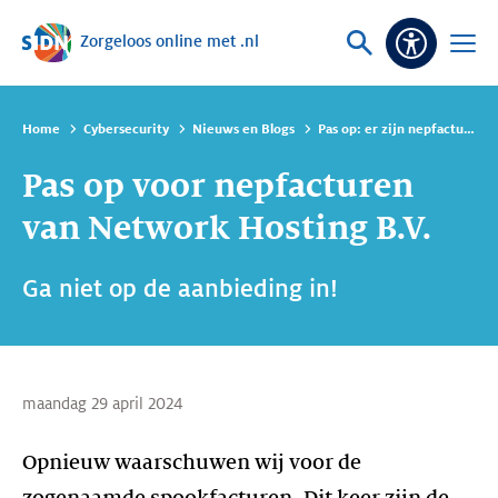
Zorgeloos online met .nl
Sla navigatie over
Vraag
Open
Toeganke
of
menu
zoek
Home
Cybersecurity
Nieuws en Blogs
Pas op: er zijn nepfacturen van Network Hosting B.V. in omloop
Pas op voor nepfacturen
van Network Hosting B.V.
Ga niet op de aanbieding in!
maandag 29 april 2024
Opnieuw waarschuwen wij voor de