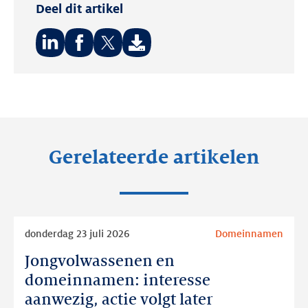
Deel dit artikel
Deel
Deel
Deel
op:
op:
op:
LinkedIn
Facebook
Twitter
Gerelateerde artikelen
Lees
donderdag 23 juli 2026
Domeinnamen
meer
Jongvolwassenen en
Jongvolwassenen
en
domeinnamen: interesse
domeinnamen:
aanwezig, actie volgt later