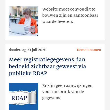
interesse
aanwezig,
Website moet eenvoudig te
actie
bouwen zijn en aantoonbaar
volgt
waarde leveren.
later
Lees
donderdag 23 juli 2026
Domeinnamen
meer
Meer registratiegegevens dan
Meer
registratiegegevens
bedoeld zichtbaar geweest via
dan
publieke RDAP
bedoeld
zichtbaar
Er zijn geen aanwijzingen
geweest
voor misbruik van de
via
gegevens
publieke
RDAP