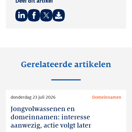
Deel dit artikel
Deel
Deel
Deel
op:
op:
op:
LinkedIn
Facebook
Twitter
Gerelateerde artikelen
Lees
donderdag 23 juli 2026
Domeinnamen
meer
Jongvolwassenen en
Jongvolwassenen
en
domeinnamen: interesse
domeinnamen:
aanwezig, actie volgt later
interesse