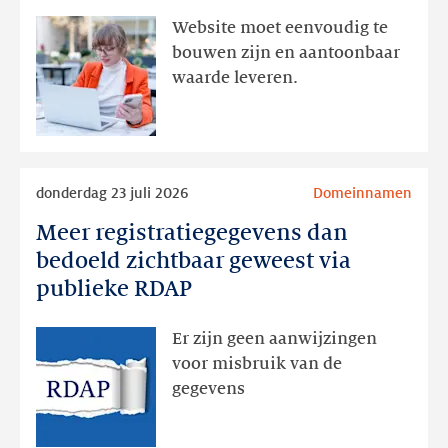
aanwezig,
Website moet eenvoudig te
actie
bouwen zijn en aantoonbaar
volgt
waarde leveren.
later
Lees
donderdag 23 juli 2026
Domeinnamen
meer
Meer registratiegegevens dan
Meer
registratiegegevens
bedoeld zichtbaar geweest via
dan
publieke RDAP
bedoeld
zichtbaar
Er zijn geen aanwijzingen
geweest
voor misbruik van de
via
gegevens
publieke
RDAP