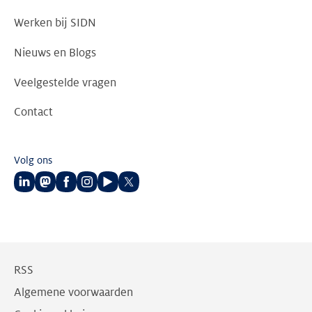
Werken bij SIDN
Nieuws en Blogs
Veelgestelde vragen
Contact
Volg ons
Volg
Volg
Volg
Volg
Volg
Volg
ons
ons
ons
ons
ons
ons
op
op
op
op
op
op
LinkedIn
Mastodon
Facebook
Instagram
Youtube
Twitter
RSS
Algemene voorwaarden