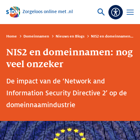
Zorgeloos online met .nl
Sla navigatie over
Vraag
Open
Toeganke
of
menu
zoek
Home
Domeinnamen
Nieuws en Blogs
NIS2 en domeinnamen: nog veel onzeker
NIS2 en domeinnamen: nog
veel onzeker
De impact van de ‘Network and
Information Security Directive 2’ op de
domeinnaamindustrie