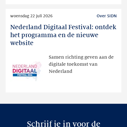
Lees
woensdag 22 juli 2026
Over SIDN
meer
Nederland Digitaal Festival: ontdek
Nederland
Digitaal
het programma en de nieuwe
Festival:
website
ontdek
het
Samen richting geven aan de
programma
digitale toekomst van
en
Nederland
de
nieuwe
website
Schrijf je in voor de